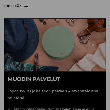
LUE LISÄÄ
NÄYTÄ VÄHEMMÄN
LUE LISÄÄ
MUODIN PALVELUT
Löydä tyylisi jokaiseen päivään – tavarataloissa
tai etänä.
Monipuoliset pukeutumispalvelut: Apua arjen ja