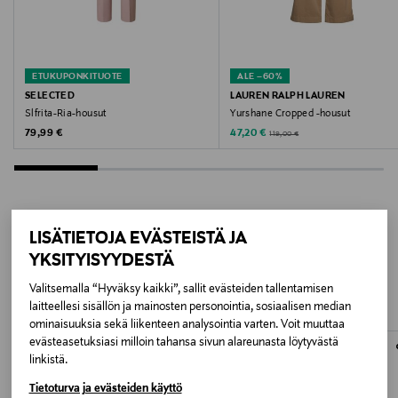
Väri
BLACK
ETUKUPONKITUOTE
ALE –60%
Valmistusmaa
SELECTED
LAUREN RALPH LAUREN
Turkki
Slfrita-Ria-housut
Yurshane Cropped -housut
Original Price
Discounted Price
Original Price
79,99 €
47,20 €
119,00 €
Valmistajan tuotenumero
16089261
Valmistaja
LISÄTIETOJA EVÄSTEISTÄ JA
LISÄÄ KIINNOSTAVIA
Bestseller Wholesale Finland Oy
YKSITYISYYDESTÄ
TUOTTEITA
Valitsemalla “Hyväksy kaikki”, sallit evästeiden tallentamisen
Valmistajan osoite
laitteellesi sisällön ja mainosten personointia, sosiaalisen median
ominaisuuksia sekä liikenteen analysointia varten. Voit muuttaa
Lars Sonckin Kaari 6, 02600 Espoo, Finland
evästeasetuksiasi milloin tahansa sivun alareunasta löytyvästä
linkistä.
Digitaalinen osoite
Tietoturva ja evästeiden käyttö