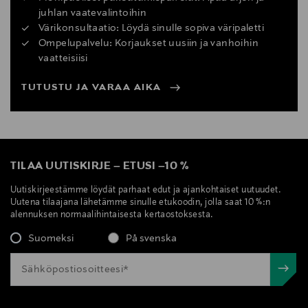
juhlan vaatevalintoihin
Värikonsultaatio: Löydä sinulle sopiva väripaletti
Ompelupalvelu: Korjaukset uusiin ja vanhoihin
vaatteisiisi
TUTUSTU JA VARAA AIKA
TILAA UUTISKIRJE
–
ETUSI
–
10 %
Uutiskirjeestämme löydät parhaat edut ja ajankohtaiset uutuudet.
Uutena tilaajana lähetämme sinulle etukoodin, jolla saat 10 %:n
alennuksen normaalihintaisesta kertaostoksesta.
Suomeksi
På svenska