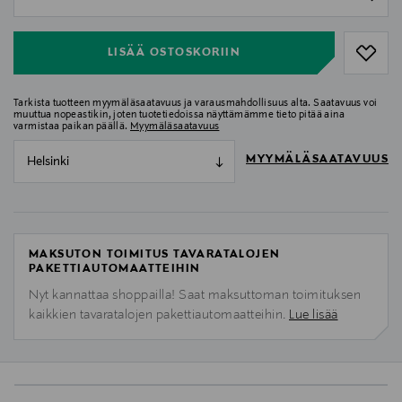
null
LISÄÄ OSTOSKORIIN
Tarkista tuotteen myymäläsaatavuus ja varausmahdollisuus alta. Saatavuus voi
muuttua nopeastikin, joten tuotetiedoissa näyttämämme tieto pitää aina
varmistaa paikan päällä.
Myymäläsaatavuus
MYYMÄLÄSAATAVUUS
Helsinki
MAKSUTON TOIMITUS TAVARATALOJEN
PAKETTIAUTOMAATTEIHIN
Nyt kannattaa shoppailla! Saat maksuttoman toimituksen
kaikkien tavaratalojen pakettiautomaatteihin.
Lue lisää