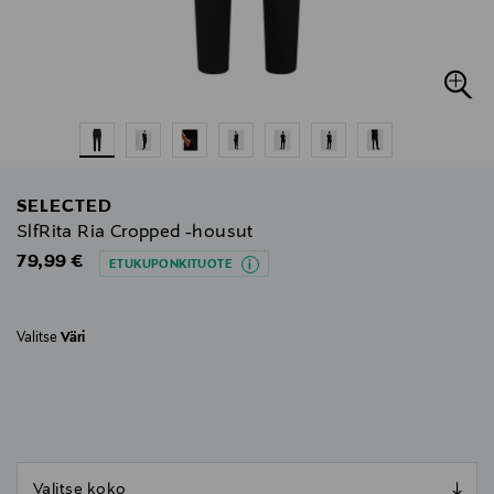
SELECTED
SlfRita Ria Cropped -housut
Original Price
79,99 €
ETUKUPONKITUOTE
Valitse
Väri
null