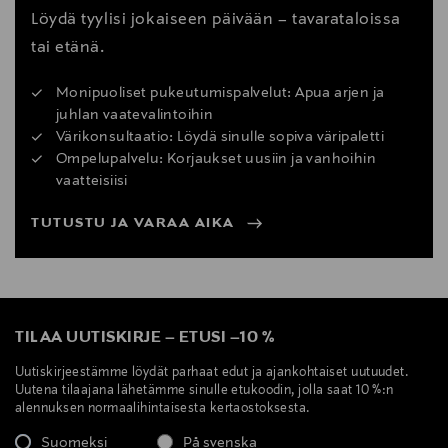
Löydä tyylisi jokaiseen päivään – tavarataloissa
tai etänä.
Monipuoliset pukeutumispalvelut: Apua arjen ja
juhlan vaatevalintoihin
Värikonsultaatio: Löydä sinulle sopiva väripaletti
Ompelupalvelu: Korjaukset uusiin ja vanhoihin
vaatteisiisi
TUTUSTU JA VARAA AIKA
TILAA UUTISKIRJE
–
ETUSI
–
10 %
Uutiskirjeestämme löydät parhaat edut ja ajankohtaiset uutuudet.
Uutena tilaajana lähetämme sinulle etukoodin, jolla saat 10 %:n
alennuksen normaalihintaisesta kertaostoksesta.
Suomeksi
På svenska