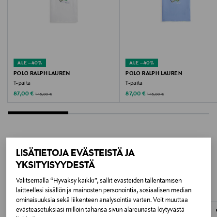
Väri
ROSE DAWN
Valmistusmaa
Bangladesh
ALE –40%
ALE –40%
POLO RALPH LAUREN
POLO RALPH LAUREN
Valmistajan tuotenumero
T-paita
T-paita
Discounted Price
Discounted Price
Original Price
Original Price
87,00 €
87,00 €
145,00 €
145,00 €
5715870378610
Valmistaja
Bestseller Wholesale Finland Oy
LISÄTIETOJA EVÄSTEISTÄ JA
LISÄÄ KIINNOSTAVIA
Valmistajan osoite
YKSITYISYYDESTÄ
TUOTTEITA
Lars Sonckin Kaari 6, 02600 Espoo, Finland
Valitsemalla “Hyväksy kaikki”, sallit evästeiden tallentamisen
laitteellesi sisällön ja mainosten personointia, sosiaalisen median
ominaisuuksia sekä liikenteen analysointia varten. Voit muuttaa
Digitaalinen osoite
evästeasetuksiasi milloin tahansa sivun alareunasta löytyvästä