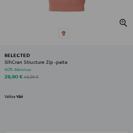
SELECTED
SlhCran Structure Zip -paita
40% Alennus
Original Price
Discounted Price
29,90 €
49,99 €
Valitse
Väri