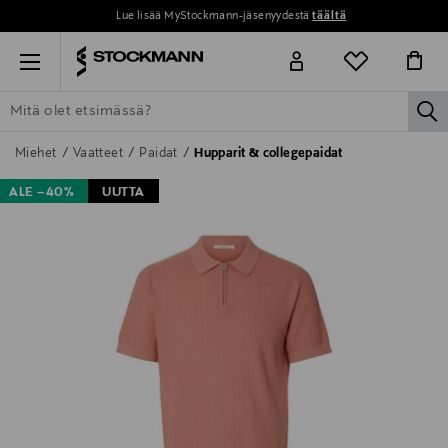
Lue lisää MyStockmann-jäsenyydestä
täältä
Menu
la
ETSI KAIKKI
NAISET
MIEHET
LAPSET
KOTI
KOSMETIIK
Miehet
Vaatteet
Paidat
Hupparit & collegepaidat
ALE –40%
UUTTA