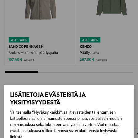
Silitys keskilämmöllä. Kemiallinen pesu sallittu. Ei
valkaisua, ei rumpukuivausta.
Pesuohjeet
Konepesu
ALE –40%
ALE –40%
SAND COPENHAGEN
KENZO
Pesulämpötila
Anders Modern fit -päällyspaita
Päällyspaita
40 °C
Discounted Price
Discounted Price
Original Price
Original Price
137,40 €
287,00 €
229,00 €
480,00 €
Väri
BLACK
LISÄTIETOJA EVÄSTEISTÄ JA
Valmistusmaa
LISÄÄ KIINNOSTAVIA
YKSITYISYYDESTÄ
Bangladesh
TUOTTEITA
Valitsemalla “Hyväksy kaikki”, sallit evästeiden tallentamisen
laitteellesi sisällön ja mainosten personointia, sosiaalisen median
Valmistajan tuotenumero
ominaisuuksia sekä liikenteen analysointia varten. Voit muuttaa
evästeasetuksiasi milloin tahansa sivun alareunasta löytyvästä
16096369
linkistä.