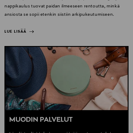
nappikaulus tuovat paidan ilmeeseen rentoutta, minkä
ansiosta se sopii etenkin siistiin arkipukeutumiseen.
LUE LISÄÄ
NÄYTÄ VÄHEMMÄN
LUE LISÄÄ
MUODIN PALVELUT