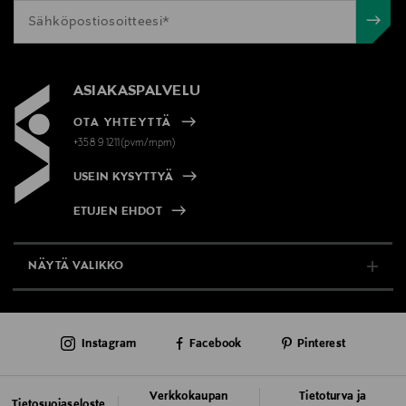
ASIAKASPALVELU
OTA YHTEYTTÄ
+358 9 1211(pvm/mpm)
USEIN KYSYTTYÄ
ETUJEN EHDOT
NÄYTÄ VALIKKO
TUKI & INFO
Instagram
Facebook
Pinterest
AJANKOHTAISTA
PALVELUT
Verkkokaupan
Tietoturva ja
Tietosuojaseloste