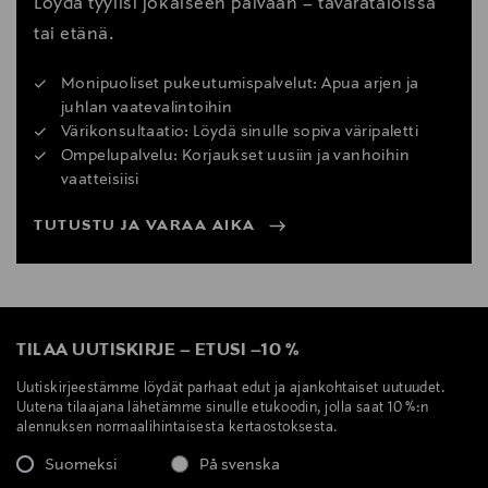
Löydä tyylisi jokaiseen päivään – tavarataloissa
tai etänä.
Monipuoliset pukeutumispalvelut: Apua arjen ja
juhlan vaatevalintoihin
Värikonsultaatio: Löydä sinulle sopiva väripaletti
Ompelupalvelu: Korjaukset uusiin ja vanhoihin
vaatteisiisi
TUTUSTU JA VARAA AIKA
TILAA UUTISKIRJE
–
ETUSI
–
10 %
Uutiskirjeestämme löydät parhaat edut ja ajankohtaiset uutuudet.
Uutena tilaajana lähetämme sinulle etukoodin, jolla saat 10 %:n
alennuksen normaalihintaisesta kertaostoksesta.
Suomeksi
På svenska