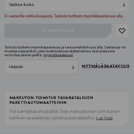
null
null
Ei saatavilla verkkokaupasta. Tarkista tuotteen myymäläsaatavuus alta.
EI SAATAVILLA
Tarkista tuotteen myymäläsaatavuus ja varausmahdollisuus alta. Saatavuus voi
muuttua nopeastikin, joten tuotetiedoissa näyttämämme tieto pitää aina
varmistaa paikan päällä.
Myymäläsaatavuus
MYYMÄLÄSAATAVUUS
Helsinki
MAKSUTON TOIMITUS TAVARATALOJEN
PAKETTIAUTOMAATTEIHIN
Nyt kannattaa shoppailla! Saat maksuttoman toimituksen
kaikkien tavaratalojen pakettiautomaatteihin.
Lue lisää