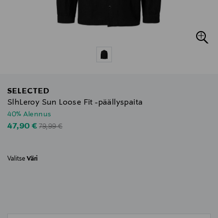
SELECTED
SlhLeroy Sun Loose Fit -päällyspaita
40% Alennus
Original Price
Discounted Price
47,90 €
79,99 €
Valitse
Väri