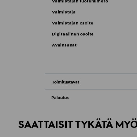
Valmistajan tuotenumero
Valmistaja
Valmistajan osoite
Digitaalinen osoite
Avainsanat
Toimitustavat
Nouto tavaratalosta
Palautus
Meille on hyvin tärkeää, että olet tyytyvä
Toimitus automaattiin tai noutopisteeseen
Palauttaminen on maksutonta eikä sinun ta
SAATTAISIT TYKÄTÄ MY
LUE TARKEMMAT PALAUTUSOHJEET
Kotiinkuljetus