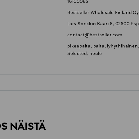
16100065
Bestseller Wholesale Finland Oy
Lars Sonckin Kaari 6, 02600 Esp
contact@bestseller.com
pikeepaita, paita, lyhythihainen
Selected, neule
0,00 €
inen tilaukseesi. Voit palauttaa tilaamasi tuotteen 30 vuorokauden ku
0,00 € – 4,90 €
rvitse ilmoittaa palautuksesta etukäteen.
ÖS NÄISTÄ
7,90 €–50,00 € kuljetusyhtiöstä ja 