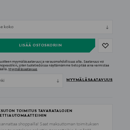
ull
tse koko
ull
LISÄÄ OSTOSKORIIN
 tuotteen myymäläsaatavuus ja varausmahdollisuus alta. Saatavuus voi
nopeastikin, joten tuotetiedoissa näyttämämme tieto pitää aina varmistaa
äällä.
Myymäläsaatavuus
MYYMÄLÄSAATAVUUS
nki
SUTON TOIMITUS TAVARATALOJEN
ETTIAUTOMAATTEIHIN
kannattaa shoppailla! Saat maksuttoman toimituksen