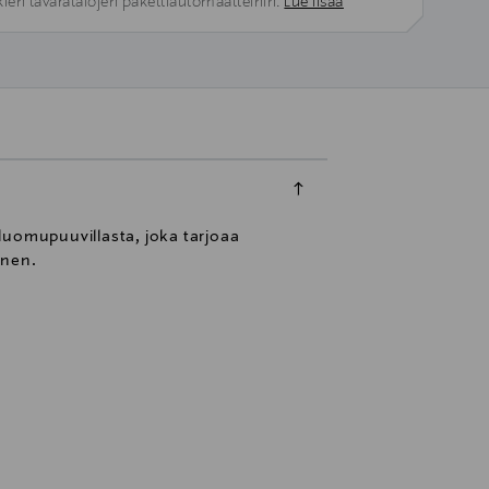
kien tavaratalojen pakettiautomaatteihin.
Lue lisää
luomupuuvillasta, joka tarjoaa
inen.