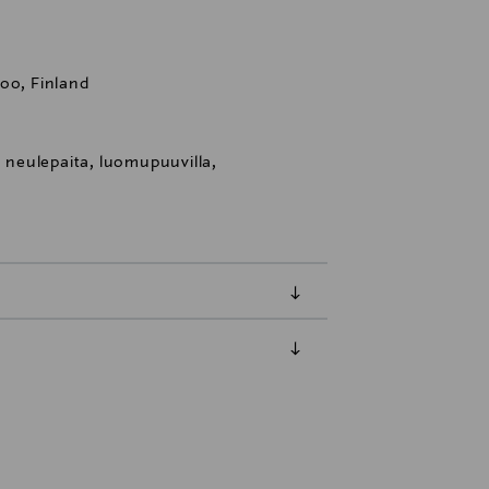
oo, Finland
, neulepaita, luomupuuvilla,
luessa tuotteen vastaanottamisesta.
tuotteen koosta riippuen