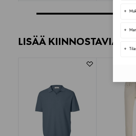
+
Muk
+
Mar
LISÄÄ KIINNOSTAVIA TU
+
Til