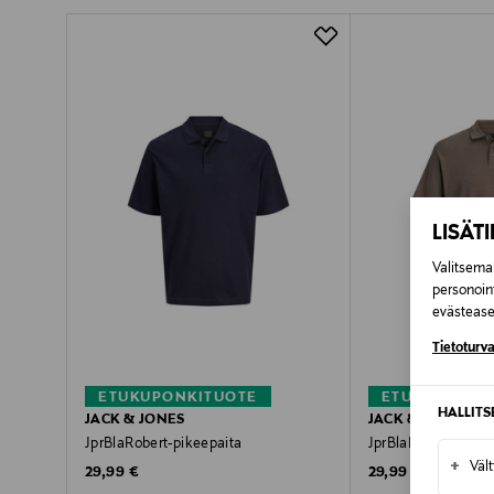
Pikatoimitus Wolt
LISÄT
Valitsemal
personoin
evästeaset
Tietoturva
ETUKUPONKITUOTE
ETUKUPONKI
HALLIT
JACK & JONES
JACK & JONES
JprBlaRobert-pikeepaita
JprBlaRobert-pikee
+
Väl
Original Price
Original Price
29,99 €
29,99 €