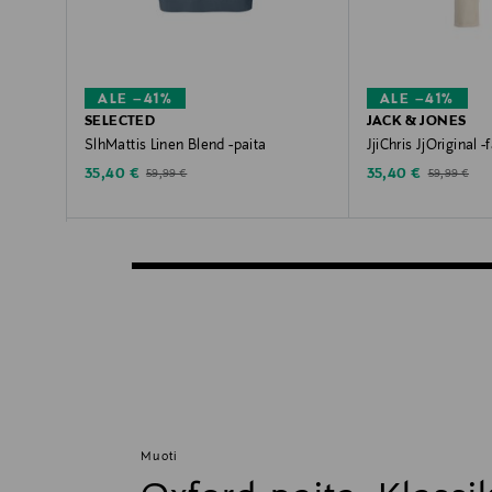
ALE –41%
ALE –41%
SELECTED
JACK & JONES
SlhMattis Linen Blend -paita
JjiChris JjOriginal -
Discounted Price
Discounted Price
Original Price
Original Pric
35,40 €
35,40 €
59,99 €
59,99 €
Muoti