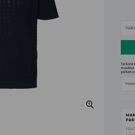
n
Vali
n
Tarkista
muuttua 
paikan p
Helsi
MAK
PAK
Nyt 