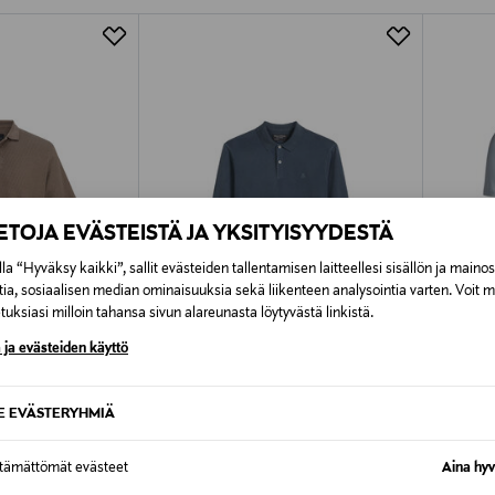
Alk. 6,90 €, kun toimitus on saatavi
IETOJA EVÄSTEISTÄ JA YKSITYISYYDESTÄ
la “Hyväksy kaikki”, sallit evästeiden tallentamisen laitteellesi sisällön ja maino
tia, sosiaalisen median ominaisuuksia sekä liikenteen analysointia varten. Voit 
uksiasi milloin tahansa sivun alareunasta löytyvästä linkistä.
 ja evästeiden käyttö
TUOTE
ALE –62%
ALE 
SE EVÄSTERYHMIÄ
MARC O'POLO
SUNSP
paita
Rib Collar -pikeepaita
Jersey-p
ttämättömät evästeet
Aina hyv
Discounted Price
Discoun
Original Price
39,60 €
83,40 
104,95 €