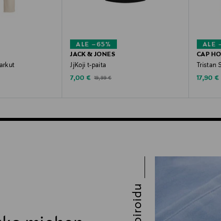
ALE –65%
ALE 
JACK & JONES
CAP H
farkut
JjKoji t-paita
Tristan 
Discounted Price
Discoun
e
Original Price
7,00 €
17,90 €
19,99 €
Inspiroidu