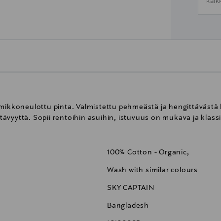
kaik
lmikkoneulottu pinta. Valmistettu pehmeästä ja hengittävästä 
ävyyttä. Sopii rentoihin asuihin, istuvuus on mukava ja klass
100% Cotton - Organic,
Wash with similar colours
SKY CAPTAIN
Bangladesh