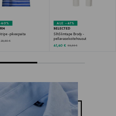
–40%
ALE –41%
ORN
SELECTED
Stripe -pikeepaita
SlhSlimtape Brody -
pellavasekoitehousut
ted Price
Original Price
29,90 €
Discounted Price
Original Price
41,40 €
69,99 €