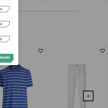
sy
sy
sy
KAIKKI