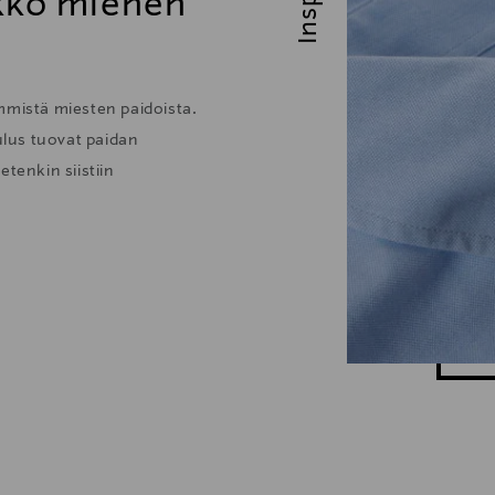
ikko miehen
mmistä miesten paidoista.
lus tuovat paidan
tenkin siistiin