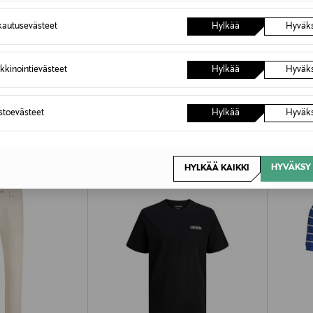
autusevästeet
Hylkää
Hyväk
kkinointievästeet
Hylkää
Hyväk
OTTEITA
astoevästeet
Hylkää
Hyväk
HYVÄKSY 
HYLKÄÄ KAIKKI