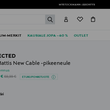
MYSTOCKMANN-JÄSENYYS
label.header.go
UM-MERKIT
KAUSIALE JOPA –40 %
OUTLET
ECTED
attis New Cable -pikeeneule
lennus
Original Price
unted Price
 €
69,99 €
ETUKUPONKITUOTE
äri