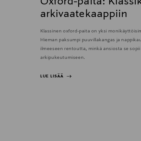
Oxford-paita: Klass
arkivaatekaappiin
Klassinen oxford-paita on yksi monikäyttöisi
Hieman paksumpi puuvillakangas ja nappikau
ilmeeseen rentoutta, minkä ansiosta se sopii e
arkipukeutumiseen.
LUE LISÄÄ
LUE LISÄÄ