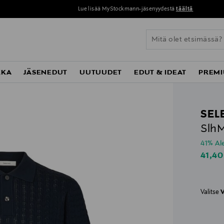
Lue lisää MyStockmann-jäsenyydestä
täältä
KKA
JÄSENEDUT
UUTUUDET
EDUT & IDEAT
PREMI
SEL
SlhM
41% A
Disco
41,40
Valitse
V