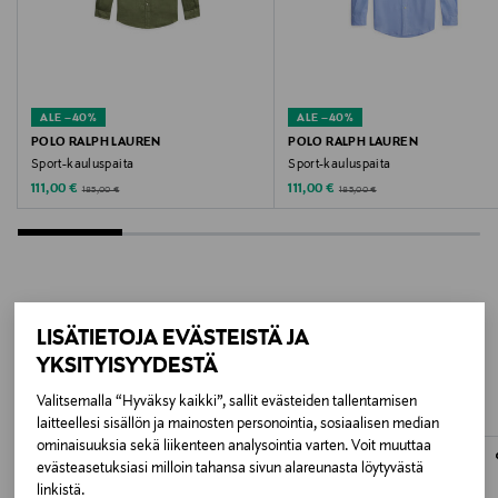
Valmistusmaa
Intia
Valmistajan tuotenumero
ALE –40%
ALE –40%
5715866799146
POLO RALPH LAUREN
POLO RALPH LAUREN
Sport-kauluspaita
Sport-kauluspaita
Valmistaja
Discounted Price
Discounted Price
Original Price
Original Price
111,00 €
111,00 €
185,00 €
185,00 €
Bestseller Wholesale Finland Oy
Valmistajan osoite
Lars Sonckin Kaari 6, 02600 Espoo, Finland
LISÄÄ KIINNOSTAVIA
LISÄTIETOJA EVÄSTEISTÄ JA
YKSITYISYYDESTÄ
Digitaalinen osoite
TUOTTEITA
Valitsemalla “Hyväksy kaikki”, sallit evästeiden tallentamisen
contact@bestseller.com
laitteellesi sisällön ja mainosten personointia, sosiaalisen median
ominaisuuksia sekä liikenteen analysointia varten. Voit muuttaa
Avainsanat
evästeasetuksiasi milloin tahansa sivun alareunasta löytyvästä
linkistä.
kauluspaita, paita, miesten paita, raidallinen paita,