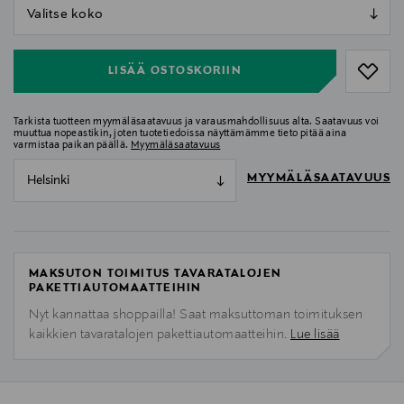
null
null
LISÄÄ OSTOSKORIIN
Tarkista tuotteen myymäläsaatavuus ja varausmahdollisuus alta. Saatavuus voi
muuttua nopeastikin, joten tuotetiedoissa näyttämämme tieto pitää aina
varmistaa paikan päällä.
Myymäläsaatavuus
MYYMÄLÄSAATAVUUS
Helsinki
MAKSUTON TOIMITUS TAVARATALOJEN
PAKETTIAUTOMAATTEIHIN
Nyt kannattaa shoppailla! Saat maksuttoman toimituksen
kaikkien tavaratalojen pakettiautomaatteihin.
Lue lisää