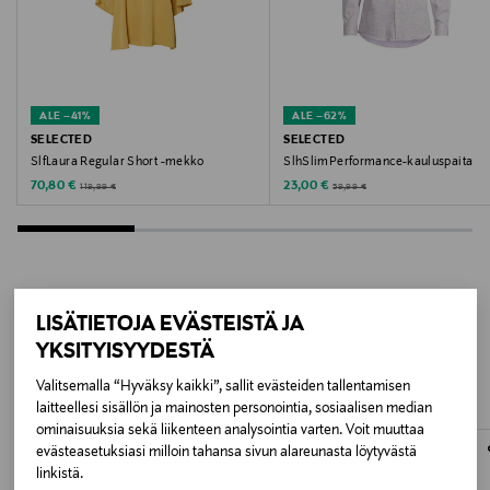
Valmistusmaa
Bangladesh
ALE –41%
ALE –62%
Valmistajan tuotenumero
SELECTED
SELECTED
SlfLaura Regular Short -mekko
SlhSlimPerformance-kauluspaita
5715832179132
Discounted Price
Discounted Price
Original Price
Original Price
70,80 €
23,00 €
119,99 €
59,99 €
Valmistaja
Bestseller Wholesale Finland Oy
LISÄTIETOJA EVÄSTEISTÄ JA
Valmistajan osoite
LISÄÄ KIINNOSTAVIA
YKSITYISYYDESTÄ
Lars Sonckin Kaari 6, 02600 Espoo, Finland
TUOTTEITA
Valitsemalla “Hyväksy kaikki”, sallit evästeiden tallentamisen
laitteellesi sisällön ja mainosten personointia, sosiaalisen median
Digitaalinen osoite
ominaisuuksia sekä liikenteen analysointia varten. Voit muuttaa
contact@bestseller.com
evästeasetuksiasi milloin tahansa sivun alareunasta löytyvästä
linkistä.