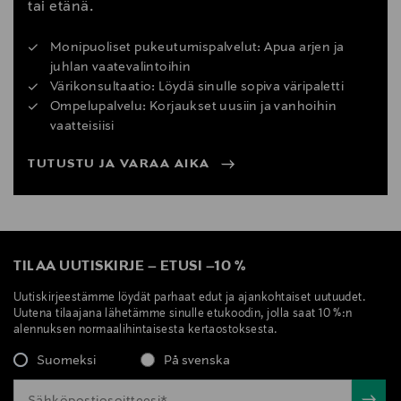
tai etänä.
Monipuoliset pukeutumispalvelut: Apua arjen ja
juhlan vaatevalintoihin
Värikonsultaatio: Löydä sinulle sopiva väripaletti
Ompelupalvelu: Korjaukset uusiin ja vanhoihin
vaatteisiisi
TUTUSTU JA VARAA AIKA
TILAA UUTISKIRJE
–
ETUSI
–
10 %
Uutiskirjeestämme löydät parhaat edut ja ajankohtaiset uutuudet.
Uutena tilaajana lähetämme sinulle etukoodin, jolla saat 10 %:n
alennuksen normaalihintaisesta kertaostoksesta.
Suomeksi
På svenska