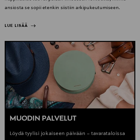
ansiosta se sopii etenkin siistiin arkipukeutumiseen.
LUE LISÄÄ
NÄYTÄ VÄHEMMÄN
LUE LISÄÄ
MUODIN PALVELUT
Löydä tyylisi jokaiseen päivään – tavarataloissa