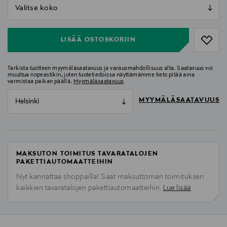
null
null
LISÄÄ OSTOSKORIIN
Tarkista tuotteen myymäläsaatavuus ja varausmahdollisuus alta. Saatavuus voi
muuttua nopeastikin, joten tuotetiedoissa näyttämämme tieto pitää aina
varmistaa paikan päällä.
Myymäläsaatavuus
MYYMÄLÄSAATAVUUS
Helsinki
MAKSUTON TOIMITUS TAVARATALOJEN
PAKETTIAUTOMAATTEIHIN
Nyt kannattaa shoppailla! Saat maksuttoman toimituksen
kaikkien tavaratalojen pakettiautomaatteihin.
Lue lisää