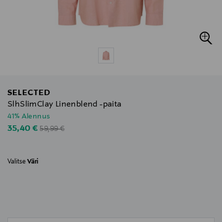
SELECTED
SlhSlimClay Linenblend -paita
41% Alennus
Original Price
Discounted Price
35,40 €
59,99 €
Valitse
Väri