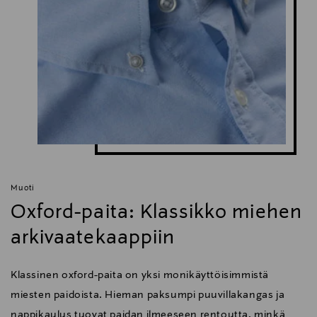
Muoti
Oxford-paita: Klassikko miehen
arkivaatekaappiin
Klassinen oxford-paita on yksi monikäyttöisimmistä
miesten paidoista. Hieman paksumpi puuvillakangas ja
nappikaulus tuovat paidan ilmeeseen rentoutta, minkä