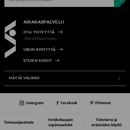
ASIAKASPALVELU
OTA YHTEYTTÄ
+358 9 1211(pvm/mpm)
USEIN KYSYTTYÄ
ETUJEN EHDOT
NÄYTÄ VALIKKO
TUKI & INFO
Instagram
Facebook
Pinterest
AJANKOHTAISTA
PALVELUT
Verkkokaupan
Tietoturva ja
Tietosuojaseloste
sopimusehdot
evästeiden käyttö