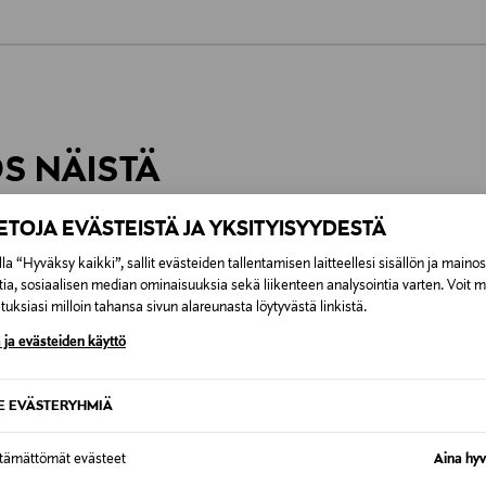
0,00 €
inen tilaukseesi. Voit palauttaa tilaamasi tuotteen 30 vuorokauden ku
0,00 € – 4,90 €
rvitse ilmoittaa palautuksesta etukäteen.
ÖS NÄISTÄ
7,90 €–50,00 € kuljetusyhtiöstä ja 
IETOJA EVÄSTEISTÄ JA YKSITYISYYDESTÄ
Alk. 6,90 €, kun toimitus on saatavi
la “Hyväksy kaikki”, sallit evästeiden tallentamisen laitteellesi sisällön ja maino
tia, sosiaalisen median ominaisuuksia sekä liikenteen analysointia varten. Voit 
uksiasi milloin tahansa sivun alareunasta löytyvästä linkistä.
 ja evästeiden käyttö
SE EVÄSTERYHMIÄ
ttämättömät evästeet
Aina hyv