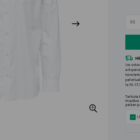
n
XS
n
H
Jos ostos
arkipäiv
toimitett
palvelua
la 10–17
Tarkista
muuttua 
paikan p
H