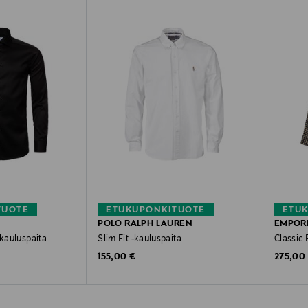
TUOTE
ETUKUPONKITUOTE
ETU
POLO RALPH LAUREN
EMPOR
-kauluspaita
Slim Fit -kauluspaita
Classic 
Original Price
Original
155,00 €
275,00