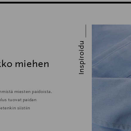
Inspiroidu
ikko miehen
mmistä miesten paidoista.
lus tuovat paidan
tenkin siistiin