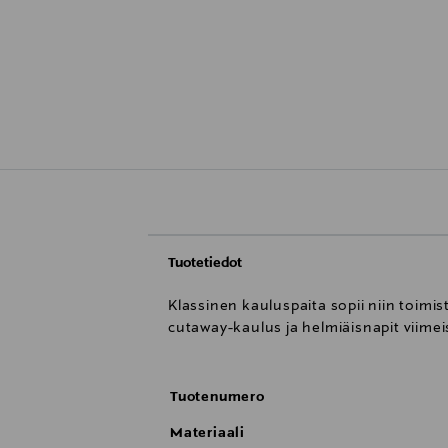
Tuotetiedot
Klassinen kauluspaita sopii niin toimis
cutaway-kaulus ja helmiäisnapit viimeis
Tuotenumero
Materiaali