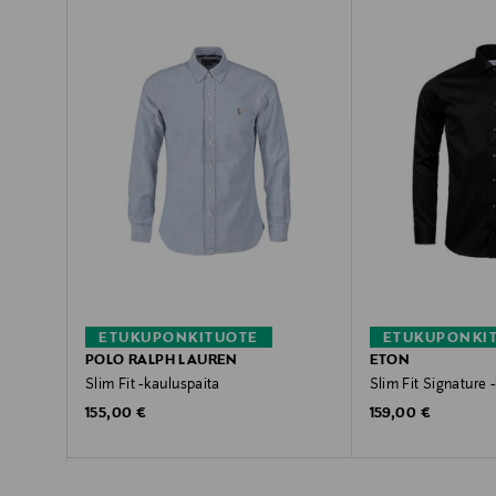
ETUKUPONKITUOTE
ETUKUPONKI
POLO RALPH LAUREN
ETON
Slim Fit -kauluspaita
Slim Fit Signature 
Original Price
Original Price
155,00 €
159,00 €