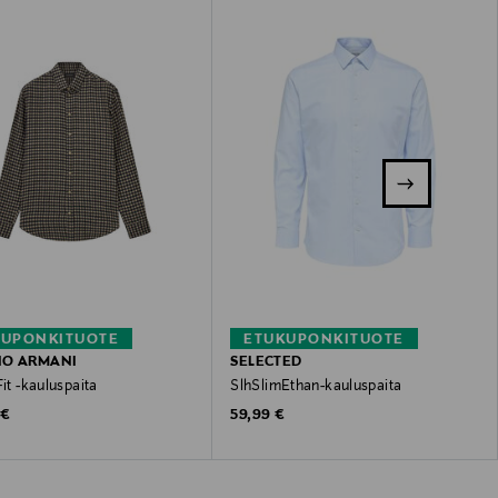
KUPONKITUOTE
ETUKUPONKITUOTE
IO ARMANI
SELECTED
Fit -kauluspaita
SlhSlimEthan-kauluspaita
 Price
Original Price
 €
59,99 €