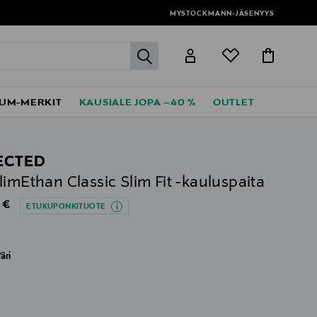
MYSTOCKMANN-JÄSENYYS
label.header.go
UM-MERKIT
KAUSIALE JOPA –40 %
OUTLET
ECTED
limEthan Classic Slim Fit -kauluspaita
al Price
 €
ETUKUPONKITUOTE
äri