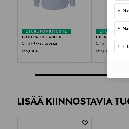
+
Muk
+
Mar
ETUKUPONKITUOTE
ETUKUPONKI
POLO RALPH LAUREN
ETON
Slim Fit -kauluspaita
Slim Fit Signature 
+
Til
Original Price
Original Price
155,00 €
159,00 €
LISÄÄ KIINNOSTAVIA TU