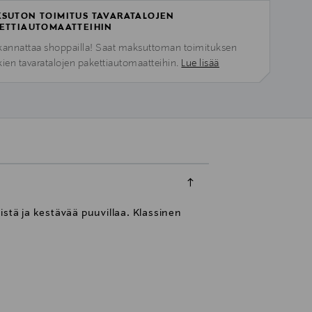
SUTON TOIMITUS TAVARATALOJEN
ETTIAUTOMAATTEIHIN
kannattaa shoppailla! Saat maksuttoman toimituksen
kien tavaratalojen pakettiautomaatteihin.
Lue lisää
listä ja kestävää puuvillaa. Klassinen