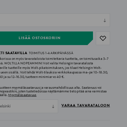
ull
ull
LISÄÄ OSTOSKORIIN
ETI SAATAVILLA
TOIMITUS 1-4 ARKIPÄIVÄSSÄ
korissa on myös tavarataloista toimitettavia tuotteita, on toimitusaika 3–7
ää. WOLTILLA NOPEAMMIN! Voit valita Helsingin tavaratalosta
aville tuotteille myös Wolt-pikatoimituksen, jos tilaat Helsingin Wolt-
lueen sisällä. Voit tehdä Wolt-tilauksia verkkokaupassa ma–pe 10–18.30,
.30 ja su 12–16.30, tuotteen minimiarvo 40 €.
 tuotteen myymäläsaatavuus ja varausmahdollisuus alta. Saatavuus voi
nopeastikin, joten tuotetiedoissa näyttämämme tieto pitää aina varmistaa
äällä.
Myymäläsaatavuus
VARAA TAVARATALOON
elsinki