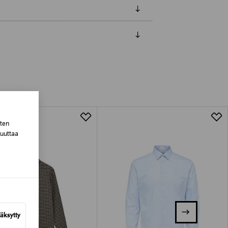
luessa tuotteen vastaanottamisesta.
tuotteen koosta riippuen
lla valittuun osoitteeseen.
sten
muuttaa
äksytty