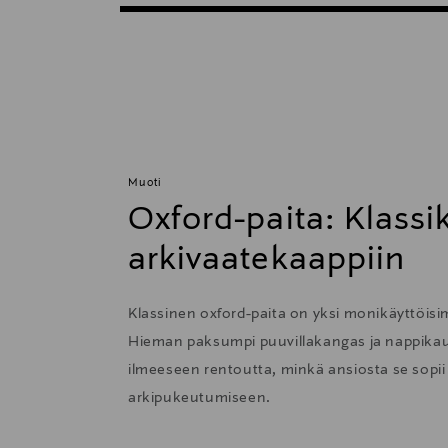
Muoti
Oxford-paita: Klass
arkivaatekaappiin
Klassinen oxford-paita on yksi monikäyttöisi
Hieman paksumpi puuvillakangas ja nappikau
ilmeeseen rentoutta, minkä ansiosta se sopii e
arkipukeutumiseen.