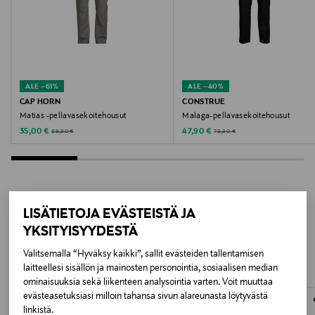
30 °C
Väri
FOREST NIGHT DETAIL:MIXED W. KALAMATA
ALE –61%
ALE –40%
Valmistusmaa
CAP HORN
CONSTRUE
Matias -pellavasekoitehousut
Malaga-pellavasekoitehousut
Bangladesh
Discounted Price
Discounted Price
Original Price
Original Price
35,00 €
47,90 €
89,90 €
79,90 €
Valmistajan tuotenumero
16087636
LISÄTIETOJA EVÄSTEISTÄ JA
Valmistaja
LISÄÄ KIINNOSTAVIA
YKSITYISYYDESTÄ
Bestseller Wholesale Finland Oy
TUOTTEITA
Valitsemalla “Hyväksy kaikki”, sallit evästeiden tallentamisen
laitteellesi sisällön ja mainosten personointia, sosiaalisen median
Valmistajan osoite
ominaisuuksia sekä liikenteen analysointia varten. Voit muuttaa
Lars Sonckin Kaari 6, 02600 Espoo, Finland
evästeasetuksiasi milloin tahansa sivun alareunasta löytyvästä
linkistä.