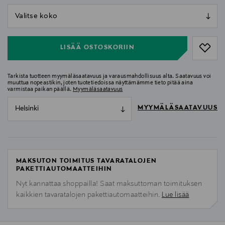
null
null
LISÄÄ OSTOSKORIIN
Tarkista tuotteen myymäläsaatavuus ja varausmahdollisuus alta. Saatavuus voi
muuttua nopeastikin, joten tuotetiedoissa näyttämämme tieto pitää aina
varmistaa paikan päällä.
Myymäläsaatavuus
MYYMÄLÄSAATAVUUS
Helsinki
MAKSUTON TOIMITUS TAVARATALOJEN
PAKETTIAUTOMAATTEIHIN
Nyt kannattaa shoppailla! Saat maksuttoman toimituksen
kaikkien tavaratalojen pakettiautomaatteihin.
Lue lisää