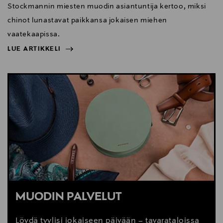
Stockmannin miesten muodin asiantuntija kertoo, miksi
chinot lunastavat paikkansa jokaisen miehen
vaatekaapissa.
LUE ARTIKKELI
NÄYTÄ VÄHEMMÄN
LUE ARTIKKELI
MUODIN PALVELUT
Löydä tyylisi jokaiseen päivään – tavarataloissa