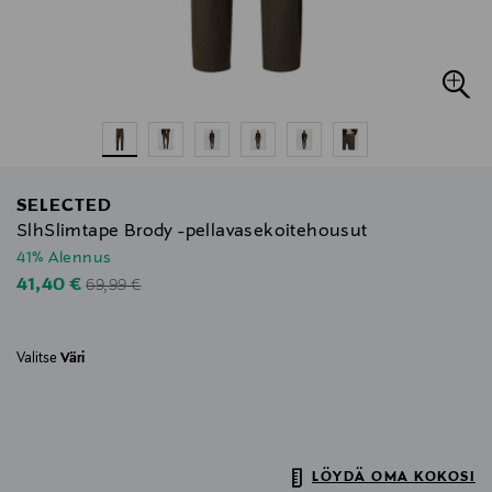
SELECTED
SlhSlimtape Brody -pellavasekoitehousut
41% Alennus
Original Price
Discounted Price
41,40 €
69,99 €
Valitse
Väri
LÖYDÄ OMA KOKOSI