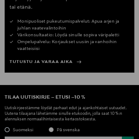
tai etänä.
Monipuoliset pukeutumispalvelut: Apua arjen ja
juhlan vaatevalintoihin
Värikonsultaatio: Löydä sinulle sopiva väripaletti
Ompelupalvelu: Korjaukset uusiin ja vanhoihin
vaatteisiisi
TUTUSTU JA VARAA AIKA
TILAA UUTISKIRJE
–
ETUSI
–
10 %
Uutiskirjeestämme löydät parhaat edut ja ajankohtaiset uutuudet.
Uutena tilaajana lähetämme sinulle etukoodin, jolla saat 10 %:n
alennuksen normaalihintaisesta kertaostoksesta.
Suomeksi
På svenska