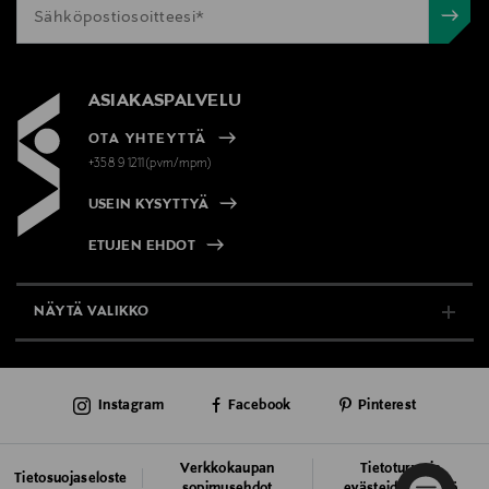
ASIAKASPALVELU
OTA YHTEYTTÄ
+358 9 1211(pvm/mpm)
USEIN KYSYTTYÄ
ETUJEN EHDOT
NÄYTÄ VALIKKO
TUKI & INFO
Instagram
Facebook
Pinterest
AJANKOHTAISTA
PALVELUT
Verkkokaupan
Tietoturva ja
Tietosuojaseloste