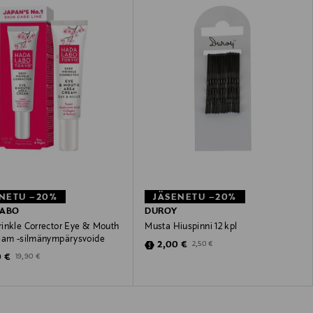
NETU –20%
JÄSENETU –20%
LABO
DUROY
inkle Corrector Eye & Mouth
Musta Hiuspinni 12 kpl
eam -silmänympärysvoide
Discounted Price
Original Price
2,00 €
2,50 €
unted Price
Original Price
0 €
19,90 €