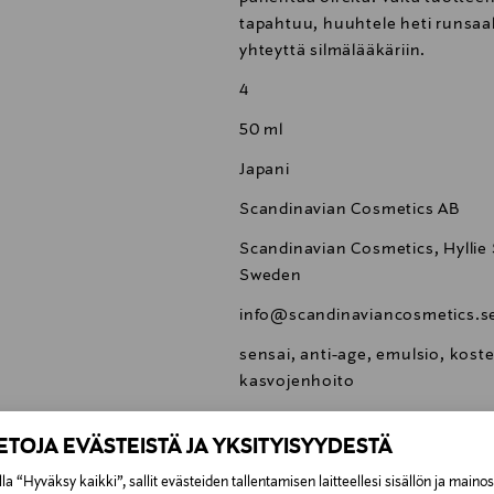
tapahtuu, huuhtele heti runsaall
yhteyttä silmälääkäriin.
4
50 ml
Japani
Scandinavian Cosmetics AB
Scandinavian Cosmetics, Hyllie 
Sweden
info@scandinaviancosmetics.s
sensai, anti-age, emulsio, kost
kasvojenhoito
IETOJA EVÄSTEISTÄ JA YKSITYISYYDESTÄ
la “Hyväksy kaikki”, sallit evästeiden tallentamisen laitteellesi sisällön ja maino