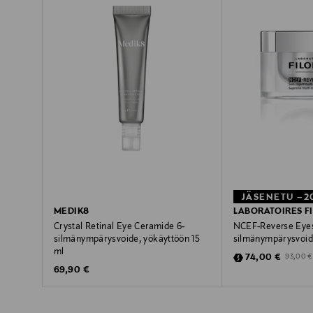
JÄSENETU –2
MEDIK8
LABORATOIRES F
Crystal Retinal Eye Ceramide 6-
NCEF-Reverse Eyes
silmänympärysvoide, yökäyttöön 15
silmänympärysvoid
ml
Discounted Pric
Original 
74,00 €
93,00 €
Original Price
69,90 €