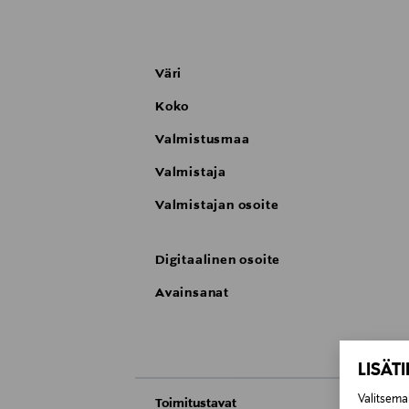
Väri
Koko
Valmistusmaa
Valmistaja
Valmistajan osoite
Digitaalinen osoite
Avainsanat
LISÄT
Valitsemal
Toimitustavat