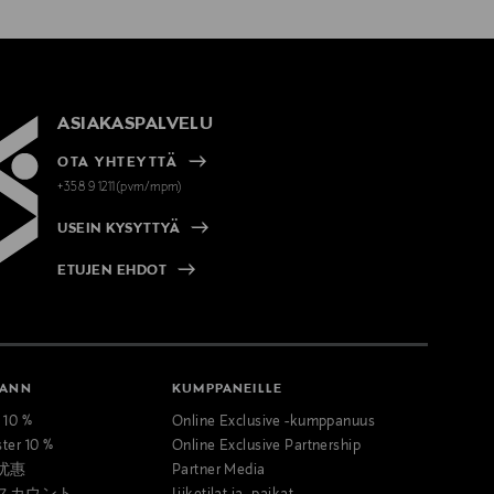
ASIAKASPALVELU
OTA YHTEYTTÄ
+358 9 1211(pvm/mpm)
USEIN KYSYTTYÄ
ETUJEN EHDOT
MANN
KUMPPANEILLE
t 10 %
Online Exclusive -kumppanuus
ster 10 %
Online Exclusive Partnership
优惠
Partner Media