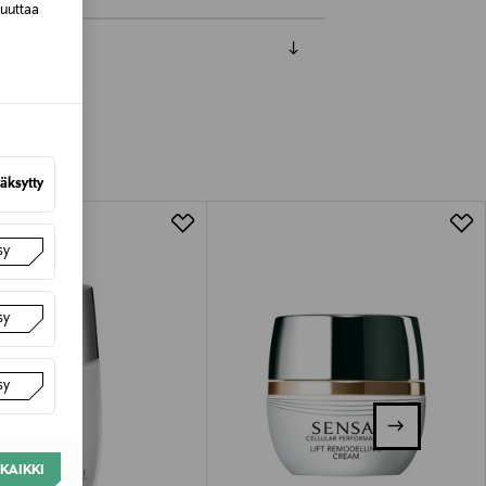
muuttaa
luessa tuotteen vastaanottamisesta.
van tuotteen sinetin tulee olla ehjä.
tuotteen koosta riippuen
äksytty
lla valittuun osoitteeseen.
sy
sy
sy
KAIKKI