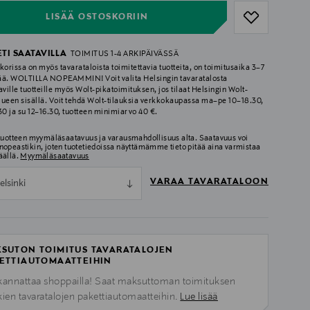
LISÄÄ OSTOSKORIIN
ETI SAATAVILLA
TOIMITUS 1-4 ARKIPÄIVÄSSÄ
korissa on myös tavarataloista toimitettavia tuotteita, on toimitusaika 3–7
ää. WOLTILLA NOPEAMMIN! Voit valita Helsingin tavaratalosta
aville tuotteille myös Wolt-pikatoimituksen, jos tilaat Helsingin Wolt-
lueen sisällä. Voit tehdä Wolt-tilauksia verkkokaupassa ma–pe 10–18.30,
.30 ja su 12–16.30, tuotteen minimiarvo 40 €.
 tuotteen myymäläsaatavuus ja varausmahdollisuus alta. Saatavuus voi
nopeastikin, joten tuotetiedoissa näyttämämme tieto pitää aina varmistaa
äällä.
Myymäläsaatavuus
VARAA TAVARATALOON
elsinki
SUTON TOIMITUS TAVARATALOJEN
ETTIAUTOMAATTEIHIN
kannattaa shoppailla! Saat maksuttoman toimituksen
kien tavaratalojen pakettiautomaatteihin.
Lue lisää