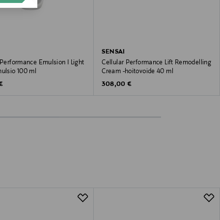
SENSAI
 Performance Emulsion I Light
Cellular Performance Lift Remodelling
mulsio 100 ml
Cream -hoitovoide 40 ml
 Price
Original Price
€
308,00 €