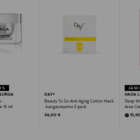
0%
JÄSE
ILORGA
DAY+
HADA 
 -
Beauty To Go Anti-Aging Cotton Mask
Deep Wr
e 15 ml
-kangasnaamio 3-pack
Area Cr
e
Original Price
Disco
Price
34,00 €
15,9