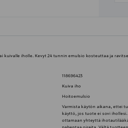
i kuivalle iholle. Kevyt 24 tunnin emulsio kosteuttaa ja ravits
118696423
Kuiva iho
Hoitoemulsio
Varmista käytön aikana, ettei t
käyttö, jos tuote ei sovi iholles
ottamaan yhteyttä ihotautilääkä
pahentaa oireita. Vältä tuotteen