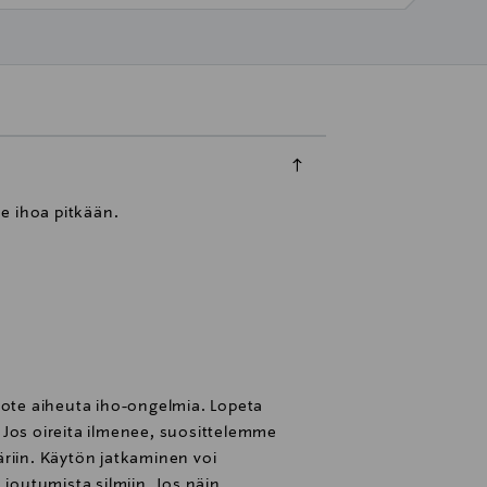
ee ihoa pitkään.
uote aiheuta iho-ongelmia. Lopeta
i. Jos oireita ilmenee, suosittelemme
riin. Käytön jatkaminen voi
 joutumista silmiin. Jos näin