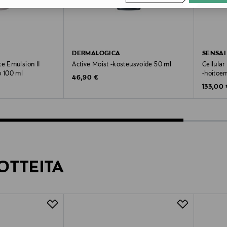
DERMALOGICA
SENSAI
ce Emulsion II
Active Moist -kosteusvoide 50 ml
Cellular
o 100 ml
-hoitoe
Original Price
46,90 €
Original
133,00 
OTTEITA