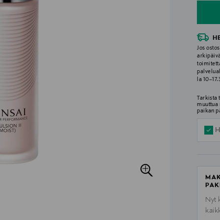
H
Jos ostos
arkipäiv
toimitett
palvelua
la 10–17
Tarkista
muuttua 
paikan p
H
MAK
PAK
Nyt 
kaik