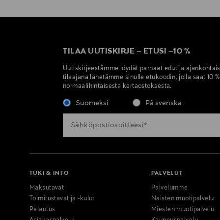
TILAA UUTISKIRJE
–
ETUSI
–
10 %
Uutiskirjeestämme löydät parhaat edut ja ajankohtai
tilaajana lähetämme sinulle etukoodin, jolla saat 10 
normaalihintaisesta kertaostoksesta.
Suomeksi
På svenska
TUKI & INFO
PALVELUT
Maksutavat
Palvelumme
Toimitustavat ja -kulut
Naisten muotipalvelu
Palautus
Miesten muotipalvelu