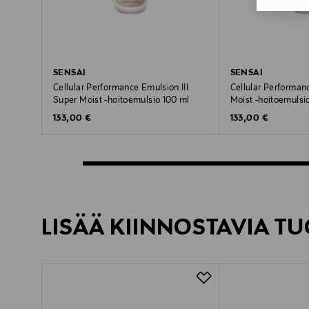
SENSAI
SENSAI
Cellular Performance Emulsion III
Cellular Performan
Super Moist -hoitoemulsio 100 ml
Moist -hoitoemulsi
Original Price
Original Price
133,00 €
133,00 €
LISÄÄ KIINNOSTAVIA TU