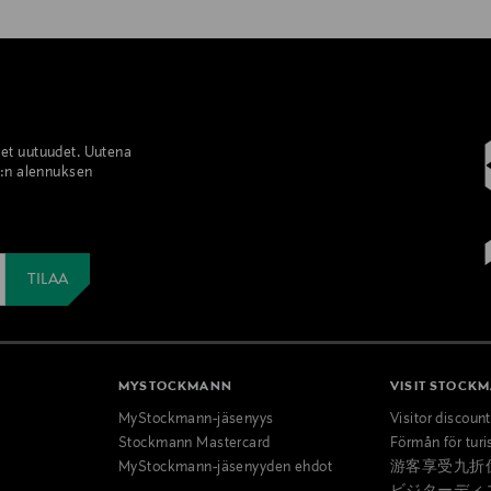
set uutuudet. Uutena
%:n alennuksen
MYSTOCKMANN
VISIT STOCK
MyStockmann-jäsenyys
Visitor discoun
Stockmann Mastercard
Förmån för turi
MyStockmann-jäsenyyden ehdot
游客享受九折