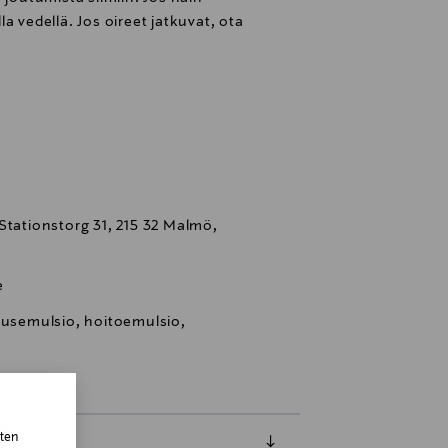
a vedellä. Jos oireet jatkuvat, ota
Stationstorg 31, 215 32 Malmö,
e
eusemulsio, hoitoemulsio,
sten