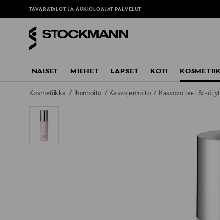
TAVARATALOT JA AUKIOLOAJAT
PALVELUT
NAISET
MIEHET
LAPSET
KOTI
KOSMETII
Kosmetiikka
Ihonhoito
Kasvojenhoito
Kasvovoiteet & -öljy