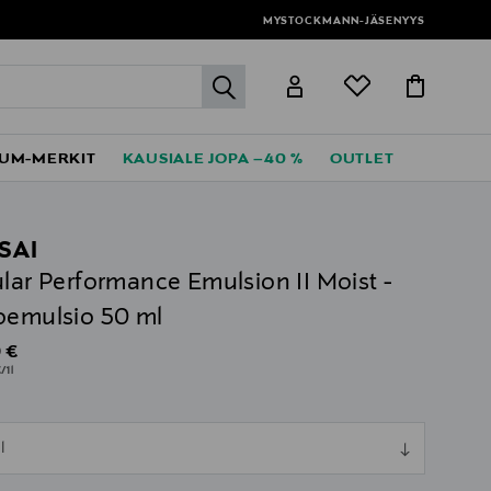
MYSTOCKMANN-JÄSENYYS
label.header.go
UM-MERKIT
KAUSIALE JOPA –40 %
OUTLET
SAI
ular Performance Emulsion II Moist -
oemulsio 50 ml
al Price
 €
/1l
ull
l
ull