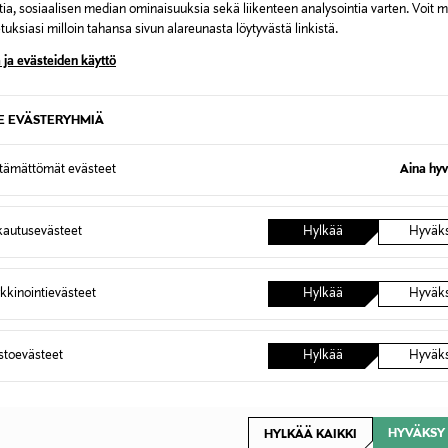
tia, sosiaalisen median ominaisuuksia sekä liikenteen analysointia varten. Voit 
0,00 €
uksiasi milloin tahansa sivun alareunasta löytyvästä linkistä.
 ja evästeiden käyttö
inen tilaukseesi. Voit palauttaa tilaamasi tuotteen 30 vuorokauden ku
0,00 € – 4,90 €
lee palauttaa avaamattomissa alkuperäispakkauksissaan ja palautetta
SE EVÄSTERYHMIÄ
ÖS NÄISTÄ
7,90 €–50,00 € kuljetusyhtiöstä ja 
ttämättömät evästeet
Aina hyv
Alk. 6,90 €, kun toimitus on saatavi
autusevästeet
Hylkää
Hyväk
kkinointievästeet
Hylkää
Hyväk
astoevästeet
Hylkää
Hyväk
HYVÄKSY 
HYLKÄÄ KAIKKI