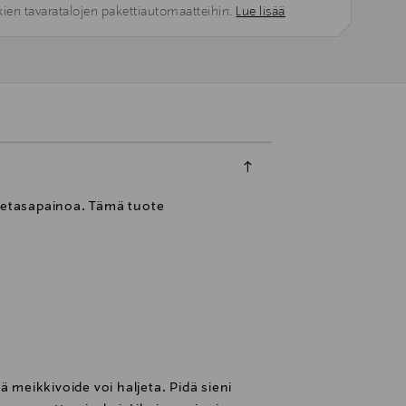
kien tavaratalojen pakettiautomaatteihin.
Lue lisää
netasapainoa. Tämä tuote
ä meikkivoide voi haljeta. Pidä sieni