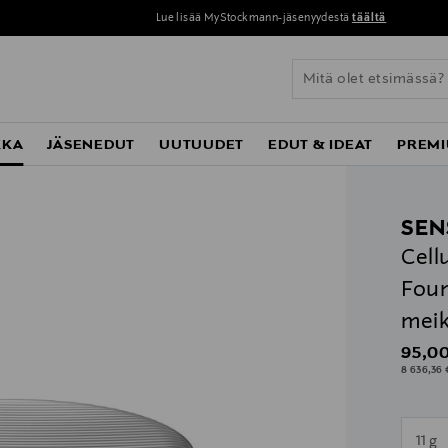
Lue lisää MyStockmann-jäsenyydestä
täältä
KKA
JÄSENEDUT
UUTUUDET
EDUT & IDEAT
PREMI
SEN
Cell
Foun
meik
Origin
95,00
8 636,36 
n
11 g