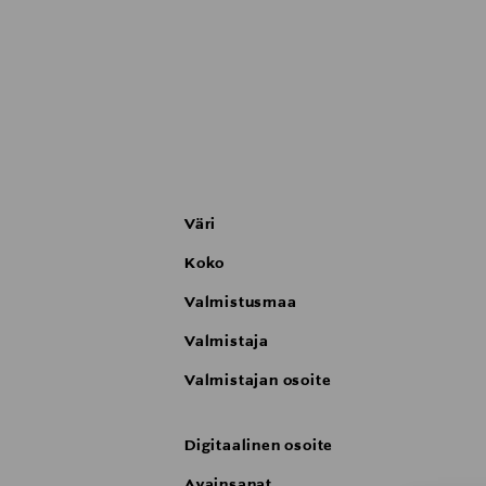
Väri
Koko
Valmistusmaa
Valmistaja
Valmistajan osoite
Digitaalinen osoite
Avainsanat