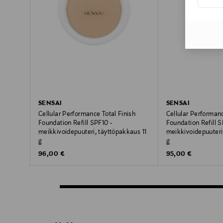
SENSAI
SENSAI
Cellular Performance Total Finish
Cellular Performanc
Foundation Refill SPF10 -
Foundation Refill S
meikkivoidepuuteri, täyttöpakkaus 11
meikkivoidepuuteri
g
g
Original Price
Original Price
96,00 €
95,00 €