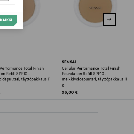
KAIKKI
SENSAI
 Performance Total Finish
Cellular Performance Total Finish
on Refill SPF10 -
Foundation Refill SPF10 -
idepuuteri, täyttöpakkaus 11
meikkivoidepuuteri, täyttöpakkaus 11
g
 Price
Original Price
€
96,00 €