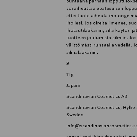
puhtaana parhaan lopputuloksen
voi aiheuttaa epätasaisen lopp
ettei tuote aiheuta iho-ongelmia,
ihollesi. Jos oireita ilmenee, 
ihotautilääkäriin, sillä käytön j
tuotteen joutumista silmiin. Jo
välittömästi runsaalla vedellä. J
silmälääkäriin.
9
11 g
Japani
Scandinavian Cosmetics AB
Scandinavian Cosmetics, Hyllie 
Sweden
info@scandinaviancosmetics.s