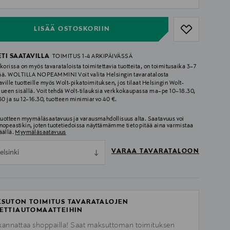
ull
LISÄÄ OSTOSKORIIN
ETI SAATAVILLA
TOIMITUS 1-4 ARKIPÄIVÄSSÄ
korissa on myös tavarataloista toimitettavia tuotteita, on toimitusaika 3–7
ää. WOLTILLA NOPEAMMIN! Voit valita Helsingin tavaratalosta
aville tuotteille myös Wolt-pikatoimituksen, jos tilaat Helsingin Wolt-
lueen sisällä. Voit tehdä Wolt-tilauksia verkkokaupassa ma–pe 10–18.30,
.30 ja su 12–16.30, tuotteen minimiarvo 40 €.
 tuotteen myymäläsaatavuus ja varausmahdollisuus alta. Saatavuus voi
nopeastikin, joten tuotetiedoissa näyttämämme tieto pitää aina varmistaa
äällä.
Myymäläsaatavuus
VARAA TAVARATALOON
elsinki
SUTON TOIMITUS TAVARATALOJEN
ETTIAUTOMAATTEIHIN
kannattaa shoppailla! Saat maksuttoman toimituksen