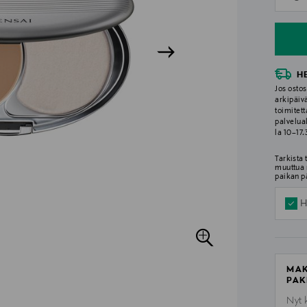
n
H
Jos ostos
arkipäiv
toimitett
palvelua
la 10–17
Tarkista
muuttua 
paikan p
H
MAK
PAK
Nyt 