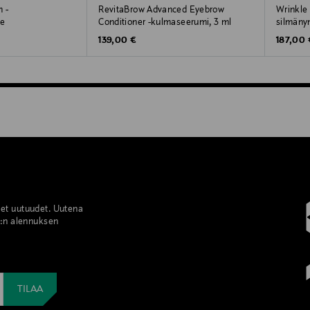
 -
RevitaBrow Advanced Eyebrow
Wrinkle
de
Conditioner -kulmaseerumi, 3 ml
silmäny
Original Price
Original
139,00 €
187,00 
set uutuudet. Uutena
%:n alennuksen