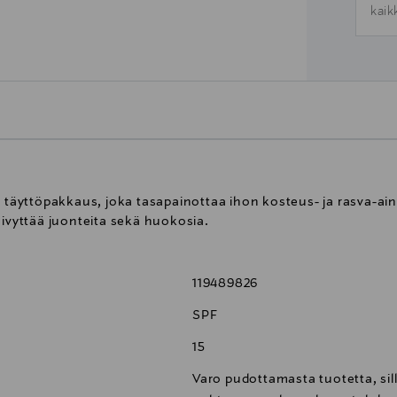
kaik
äyttöpakkaus, joka tasapainottaa ihon kosteus- ja rasva-ai
äivyttää juonteita sekä huokosia.
119489826
SPF
15
Varo pudottamasta tuotetta, sill