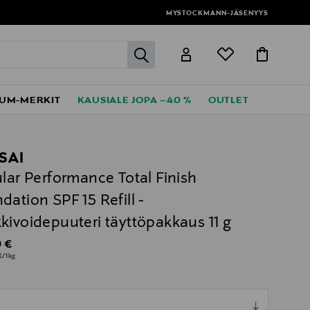
MYSTOCKMANN-JÄSENYYS
label.header.go
UM-MERKIT
KAUSIALE JOPA –40 %
OUTLET
SAI
ular Performance Total Finish
dation SPF 15 Refill -
kivoidepuuteri täyttöpakkaus 11 g
al Price
 €
€/1kg
ull