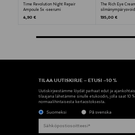
Time Revolution Night Repair
The Rich Eye Cream
Ampoule 5x -seerumi
silmänympärysvoi
Original Price
Original Price
4,90 €
195,00 €
TILAA UUTISKIRJE
–
ETUSI
–
10 %
Uutiskirjeestämme löydät parhaat edut ja ajankohtai
tilaajana lähetämme sinulle etukoodin, jolla saat 10 
normaalihintaisesta kertaostoksesta.
Suomeksi
På svenska