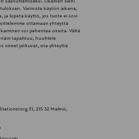
 saavuttamiseksi. Likainen sieni
utuloksen. Varmista käytön aikana,
 ja lopeta käyttö, jos tuote ei sovi
suosittelemme ottamaan yhteyttä
atkaminen voi pahentaa oireita. Vältä
s näin tapahtuu, huuhtele
os oireet jatkuvat, ota yhteyttä
Stationstorg 31, 215 32 Malmö,
e