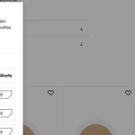
kkivoide
sten
muuttaa
luessa tuotteen vastaanottamisesta.
van tuotteen sinetin tulee olla ehjä.
tuotteen koosta riippuen
äksytty
lla valittuun osoitteeseen.
sy
sy
sy