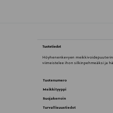
Tuotetiedot
Höyhenenkevyen meikkivoidepuuterin t
viimeistelee ihon silkinpehmeäksi ja h
Tuotenumero
Meikkityyppi
Suojakerroin
Turvallisuustiedot