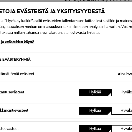
sensai, meikkivoidepuuteri, mei
IETOJA EVÄSTEISTÄ JA YKSITYISYYDESTÄ
la “Hyväksy kaikki”, sallit evästeiden tallentamisen laitteellesi sisällön ja maino
tia, sosiaalisen median ominaisuuksia sekä liikenteen analysointia varten. Voit 
uksiasi milloin tahansa sivun alareunasta löytyvästä linkistä.
0,00 €
 ja evästeiden käyttö
inen tilaukseesi. Voit palauttaa tilaamasi tuotteen 30 vuorokauden ku
0,00 € – 4,90 €
lee palauttaa avaamattomissa alkuperäispakkauksissaan ja palautetta
SE EVÄSTERYHMIÄ
ÖS NÄISTÄ
7,90 €–50,00 € kuljetusyhtiöstä ja 
ttämättömät evästeet
Aina hyv
Alk. 6,90 €, kun toimitus on saatavi
autusevästeet
Hylkää
Hyväk
kkinointievästeet
Hylkää
Hyväk
astoevästeet
Hylkää
Hyväk