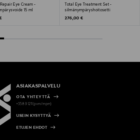
 Repair Eye Cream -
Total Eye Treatment Set -
mpärysvoide 15 ml
silmänympäryshoitosetti
 Price
Original Price
€
276,00 €
ASIAKASPALVELU
OTA YHTEYTTÄ
+358 9 1211(pvm/mpm)
USEIN KYSYTTYÄ
ETUJEN EHDOT