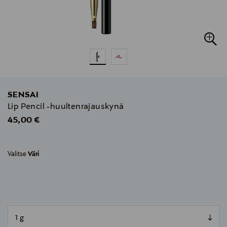
SENSAI
Lip Pencil -huultenrajauskynä
Original Price
45,00 €
Valitse
Väri
null
null