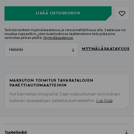
LISÄÄ OSTOSKORIIN
Tarkista tuotteen myymäläsaatavuus ja varausmahdollisuus alta. Saatavuus voi
muuttua nopeastikin, joten tuotetiedoissa näyttämämme tieto pitää aina
varmistaa paikan päällä.
Myymäläsaatavuus
MYYMÄLÄSAATAVUUS
Helsinki
MAKSUTON TOIMITUS TAVARATALOJEN
PAKETTIAUTOMAATTEIHIN
Nyt kannattaa shoppailla! Saat maksuttoman toimituksen
kaikkien tavaratalojen pakettiautomaatteihin.
Lue lisää
Tuotetiedot