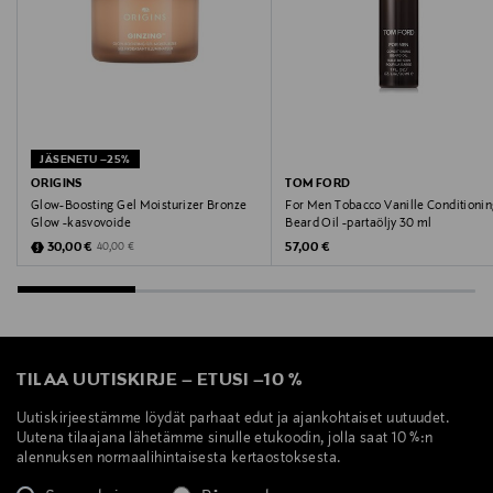
JÄSENETU –25%
ORIGINS
TOM FORD
Glow-Boosting Gel Moisturizer Bronze
For Men Tobacco Vanille Conditioni
Glow -kasvovoide
Beard Oil -partaöljy 30 ml
Discounted Price
Original Price
Original Price
30,00 €
57,00 €
40,00 €
TILAA UUTISKIRJE
–
ETUSI
–
10 %
Uutiskirjeestämme löydät parhaat edut ja ajankohtaiset uutuudet.
Uutena tilaajana lähetämme sinulle etukoodin, jolla saat 10 %:n
alennuksen normaalihintaisesta kertaostoksesta.