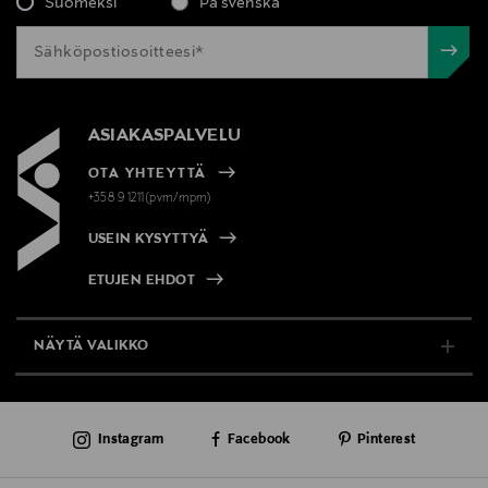
Suomeksi
På svenska
ASIAKASPALVELU
OTA YHTEYTTÄ
+358 9 1211(pvm/mpm)
USEIN KYSYTTYÄ
ETUJEN EHDOT
NÄYTÄ VALIKKO
TUKI & INFO
Instagram
Facebook
Pinterest
AJANKOHTAISTA