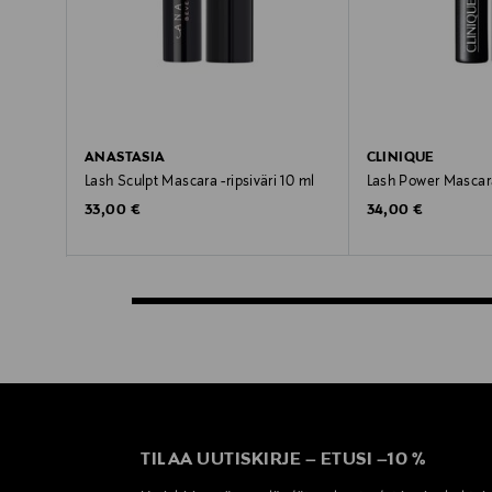
ANASTASIA
CLINIQUE
Lash Sculpt Mascara -ripsiväri 10 ml
Lash Power Mascara 
Original Price
Original Price
33,00 €
34,00 €
TILAA UUTISKIRJE
–
ETUSI
–
10 %