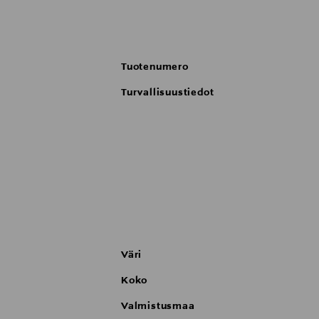
Koostumuksen sisältämät mikro-emulsio
tavoittaa jokaisen lyhimmänkin ripsen,
ripseen.
Tuotenumero
Ripsiväri levitetään suorilla vedoilla ve
Turvallisuustiedot
Väri
Koko
Valmistusmaa