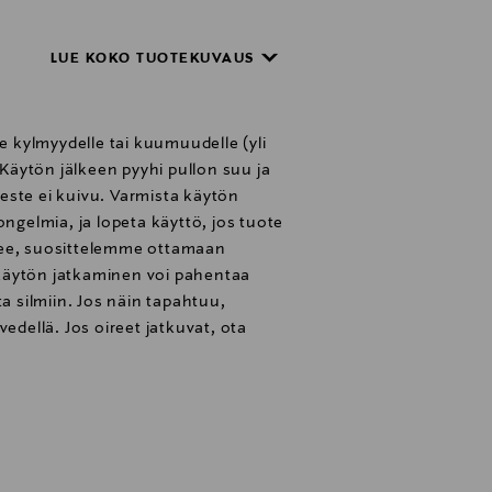
pseen. Ripsivärin kapeneva harjas
vän vaikutuksen luotua jokaiseen
LUE KOKO TUOTEKUVAUS
°C -asteisella lämpimällä vedellä.
le kylmyydelle tai kuumuudelle (yli
. Käytön jälkeen pyyhi pullon suu ja
 neste ei kuivu. Varmista käytön
ongelmia, ja lopeta käyttö, jos tuote
menee, suosittelemme ottamaan
ä käytön jatkaminen voi pahentaa
ta silmiin. Jos näin tapahtuu,
vedellä. Jos oireet jatkuvat, ota