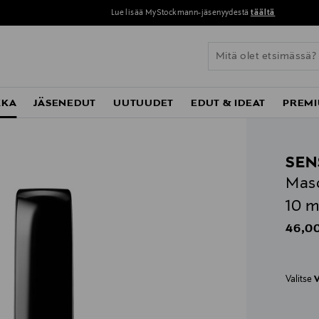
Lue lisää MyStockmann-jäsenyydestä
täältä
KKA
JÄSENEDUT
UUTUUDET
EDUT & IDEAT
PREMI
SEN
Masc
10 m
Origin
46,00
Valitse
V