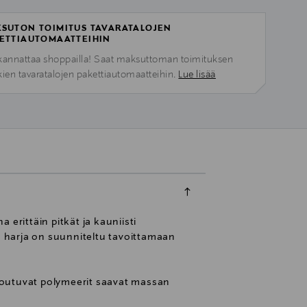
SUTON TOIMITUS TAVARATALOJEN
ETTIAUTOMAATTEIHIN
kannattaa shoppailla! Saat maksuttoman toimituksen
kien tavaratalojen pakettiautomaatteihin.
Lue lisää
erittäin pitkät ja kauniisti
tu harja on suunniteltu tavoittamaan
toutuvat polymeerit saavat massan