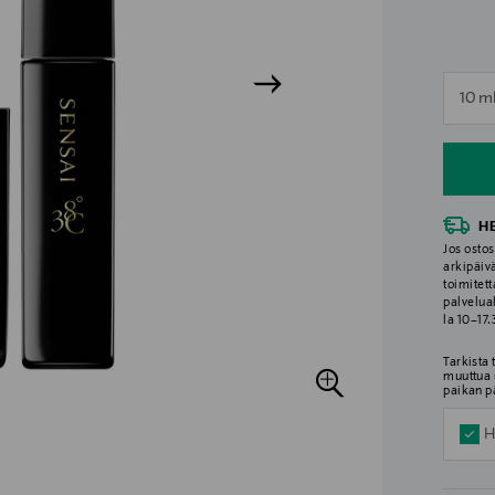
n
10 m
n
H
Jos ostos
arkipäiv
toimitett
palvelua
la 10–17
Tarkista
muuttua 
paikan p
H