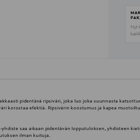
MAK
PAK
Nyt 
kaik
kaasti pidentävä ripsiväri, joka luo joka suunnasta katsottuna 
 väri korostaa efektiä. Ripsivärin koostumus ja kapea muotoil
-yhdiste saa aikaan pidentävän lopputuloksen, yhdisteen kie
tuksen ilman kuituja.