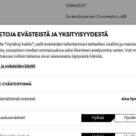
15842337
Scandinavian Cosmetics AB
Scandinavian Cosmetics, Hyllie 
IETOJA EVÄSTEISTÄ JA YKSITYISYYDESTÄ
Sweden
la “Hyväksy kaikki”, sallit evästeiden tallentamisen laitteellesi sisällön ja maino
info@scandinaviancosmetics.s
tia, sosiaalisen median ominaisuuksia sekä liikenteen analysointia varten. Voit 
sensai, ripsiväri, pidentävä rips
uksiasi milloin tahansa sivun alareunasta löytyvästä linkistä.
 ja evästeiden käyttö
SE EVÄSTERYHMIÄ
0,00 €
ttämättömät evästeet
Aina hyv
inen tilaukseesi. Voit palauttaa tilaamasi tuotteen 30 vuorokauden ku
0,00 € – 4,90 €
lee palauttaa avaamattomissa alkuperäispakkauksissaan ja palautetta
autusevästeet
Hylkää
Hyväk
ÖS NÄISTÄ
7,90 €–50,00 € kuljetusyhtiöstä ja 