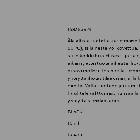
polymeerit taas luovat tasaisen kauniin pinnan jokaiseen ri
 ja sen ainutlaatuiset kolmion malliset kuidut saavat pidentä
159383924
tämällä, ei käyttämällä siksak-liikettä. Ripsiväri poistetaan 38 
Älä altista tuotetta äärimmäisel
50 ºC), sillä neste voi kovettua
sulje korkki huolellisesti, jotta
aikana, ettei tuote aiheuta iho-
ei sovi ihollesi. Jos oireita il
yhteyttä ihotautilääkäriin, sill
oireita. Vältä tuotteen joutumis
huuhtele välittömästi runsaalla 
yhteyttä silmälääkäriin.
BLACK
10 ml
Japani