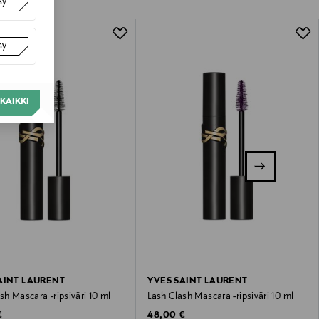
sy
lla valittuun osoitteeseen.
sy
KAIKKI
AINT LAURENT
YVES SAINT LAURENT
sh Mascara -ripsiväri 10 ml
Lash Clash Mascara -ripsiväri 10 ml
 Price
Original Price
€
48,00 €