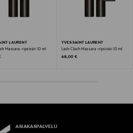
AINT LAURENT
YVES SAINT LAURENT
sh Mascara -ripsiväri 10 ml
Lash Clash Mascara -ripsiväri 10 ml
 Price
Original Price
€
48,00 €
ASIAKASPALVELU