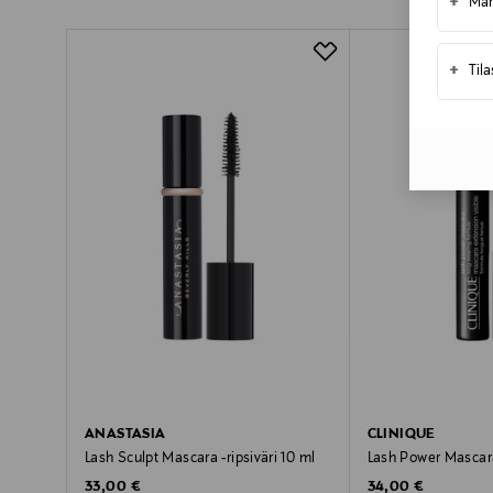
+
LUE TARKEMMAT PALAUTUSOHJEET
Mar
Pikatoimitus Wolt
+
Til
ANASTASIA
CLINIQUE
Lash Sculpt Mascara -ripsiväri 10 ml
Lash Power Mascara 
Original Price
Original Price
33,00 €
34,00 €