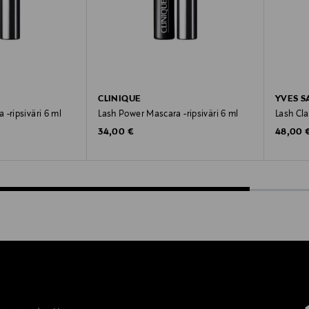
CLINIQUE
YVES S
-ripsiväri 6 ml
Lash Power Mascara -ripsiväri 6 ml
Lash Cla
Original Price
Original
34,00 €
48,00 