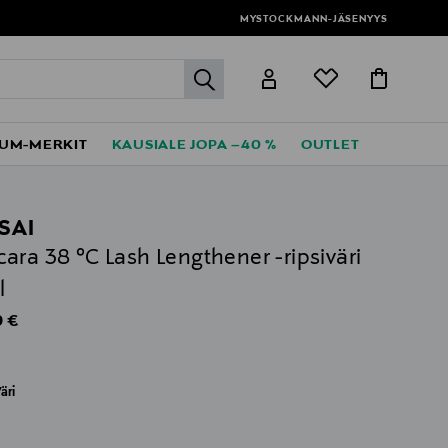
MYSTOCKMANN-JÄSENYYS
label.header.go
UM-MERKIT
KAUSIALE JOPA –40 %
OUTLET
SAI
ara 38 °C Lash Lengthener -ripsiväri
l
al Price
 €
äri