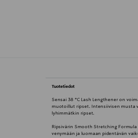
Tuotetiedot
Sensai 38 °C Lash Lengthener on voimak
muotoillut ripset. Intensiivisen musta
lyhimmätkin ripset.
Ripsivärin Smooth Stretching Formula 
venymään ja luomaan pidentävän vaiku