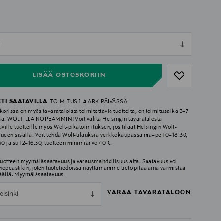
ull
l
ull
LISÄÄ OSTOSKORIIN
ETI SAATAVILLA
TOIMITUS 1-4 ARKIPÄIVÄSSÄ
korissa on myös tavarataloista toimitettavia tuotteita, on toimitusaika 3–7
ää. WOLTILLA NOPEAMMIN! Voit valita Helsingin tavaratalosta
aville tuotteille myös Wolt-pikatoimituksen, jos tilaat Helsingin Wolt-
lueen sisällä. Voit tehdä Wolt-tilauksia verkkokaupassa ma–pe 10–18.30,
.30 ja su 12–16.30, tuotteen minimiarvo 40 €.
 tuotteen myymäläsaatavuus ja varausmahdollisuus alta. Saatavuus voi
nopeastikin, joten tuotetiedoissa näyttämämme tieto pitää aina varmistaa
äällä.
Myymäläsaatavuus
VARAA TAVARATALOON
elsinki