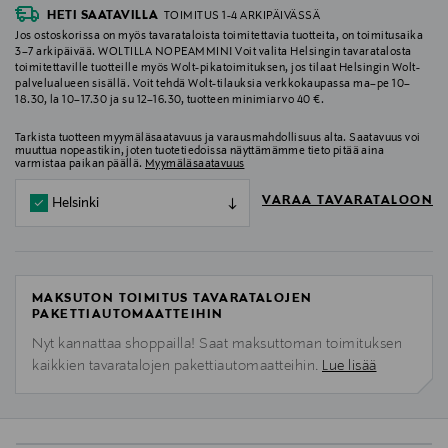
HETI SAATAVILLA
TOIMITUS 1-4 ARKIPÄIVÄSSÄ
Jos ostoskorissa on myös tavarataloista toimitettavia tuotteita, on toimitusaika
3–7 arkipäivää. WOLTILLA NOPEAMMIN! Voit valita Helsingin tavaratalosta
toimitettaville tuotteille myös Wolt-pikatoimituksen, jos tilaat Helsingin Wolt-
palvelualueen sisällä. Voit tehdä Wolt-tilauksia verkkokaupassa ma–pe 10–
18.30, la 10–17.30 ja su 12–16.30, tuotteen minimiarvo 40 €.
Tarkista tuotteen myymäläsaatavuus ja varausmahdollisuus alta. Saatavuus voi
muuttua nopeastikin, joten tuotetiedoissa näyttämämme tieto pitää aina
varmistaa paikan päällä.
Myymäläsaatavuus
VARAA TAVARATALOON
Helsinki
MAKSUTON TOIMITUS TAVARATALOJEN
PAKETTIAUTOMAATTEIHIN
Nyt kannattaa shoppailla! Saat maksuttoman toimituksen
kaikkien tavaratalojen pakettiautomaatteihin.
Lue lisää