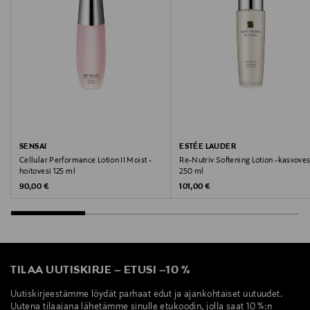
60 ml
Valmistusmaa
Japani
Valmistaja
Scandinavian Cosmetics AB
SENSAI
ESTÉE LAUDER
Cellular Performance Lotion II Moist -
Re-Nutriv Softening Lotion -kasvoves
Valmistajan osoite
hoitovesi 125 ml
250 ml
Original Price
Original Price
90,00 €
101,00 €
Scandinavian Cosmetics, Hyllie Stationstorg 31, 215 32
Malmö, Sweden
Digitaalinen osoite
info@scandinaviancosmetics.se
TILAA UUTISKIRJE
–
ETUSI
–
10 %
Uutiskirjeestämme löydät parhaat edut ja ajankohtaiset uutuudet.
Avainsanat
Uutena tilaajana lähetämme sinulle etukoodin, jolla saat 10 %:n