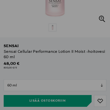
SENSAI
Sensai Cellular Performance Lotion II Moist -hoitovesi
60 ml
Original Price
48,00 €
800,00 €/1l
null
null
LISÄÄ OSTOSKORIIN