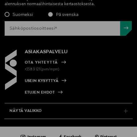
alennuksen normaalihintaisesta kertaostoksesta.
sensai, hoitovesi, kasvovesi, kasvojenhoito
Suomeksi
På svenska
ASIAKASPALVELU
OTA YHTEYTTÄ
+358 9 1211(pvm/mpm)
USEIN KYSYTTYÄ
ETUJEN EHDOT
NÄYTÄ VALIKKO
TUKI & INFO