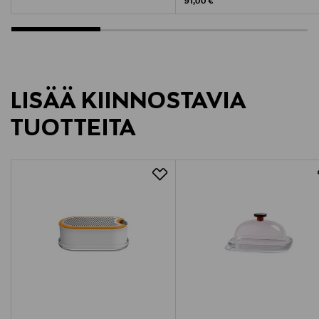
Original Price
91,00 €
LISÄÄ KIINNOSTAVIA
TUOTTEITA