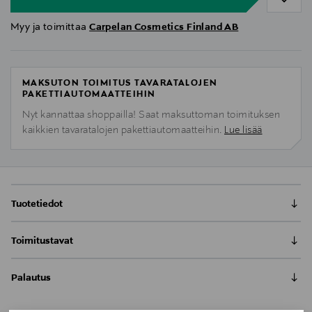
Myy ja toimittaa
Carpelan Cosmetics Finland AB
MAKSUTON TOIMITUS TAVARATALOJEN
PAKETTIAUTOMAATTEIHIN
Nyt kannattaa shoppailla! Saat maksuttoman toimituksen
kaikkien tavaratalojen pakettiautomaatteihin.
Lue lisää
Tuotetiedot
TEHOKAS TÄSMÄHOITOKYNÄ SUURENTUNEIDEN
Toimitustavat
HUOKOSTEN HOITOON!
Sisältää sukkiinihappoa ja luonnon salisyylihappoa,
Toimitus postiin tai noutopisteeseen
jotka auttavat huokosia puhdistumaan ja pysymään
Palautus
0,00 € – 4,90 €
puhtaina. Salisylaatit vähentävät talin tukkivaa
Meille on hyvin tärkeää, että olet tyytyväinen tilaukseesi. Voit
vaikutusta iholla ja sukkiinihapon keratolyyttiset
Kotiinkuljetus