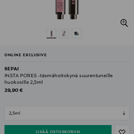
ONLINE EXCLUSIVE
SEPAI
INSTA PORES -täsmähoitokynä suurentuneille
huokosille 2,5ml
Original Price
29,90 €
null
null
LISÄÄ OSTOSKORIIN