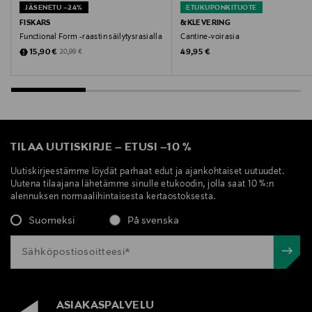
JÄSENETU –24%
ETUKUPONKITUOTE
FISKARS
&KLEVERING
Functional Form -raastin säilytysrasialla
Cantine-voirasia
Discounted Price
Original Price
Original Price
15,90 €
49,95 €
20,99 €
TILAA UUTISKIRJE
–
ETUSI
–
10 %
Uutiskirjeestämme löydät parhaat edut ja ajankohtaiset uutuudet.
Uutena tilaajana lähetämme sinulle etukoodin, jolla saat 10 %:n
alennuksen normaalihintaisesta kertaostoksesta.
Suomeksi
På svenska
ASIAKASPALVELU