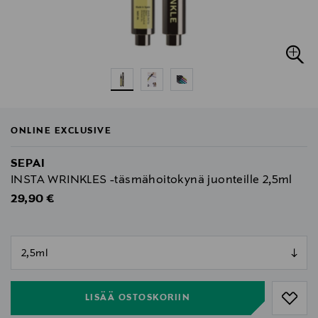
ONLINE EXCLUSIVE
SEPAI
INSTA WRINKLES -täsmähoitokynä juonteille 2,5ml
Original Price
29,90 €
null
null
LISÄÄ OSTOSKORIIN