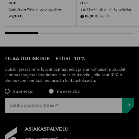
GHD
O.P.I.
Curls Gone Wild -muotoilusuihke
Start To Finish 3 in 1 -kynsilakka
Original Price
Discounted Price
Original Price
28,90 €
18,00 €
24,90 €
TILAA UUTISKIRJE
–
ETUSI
–
10 %
Uutiskirjeestämme löydät parhaat edut ja ajankohtaiset uutuudet.
Uutena tilaajana lähetämme sinulle etukoodin, jolla saat 10 %:n
alennuksen normaalihintaisesta kertaostoksesta.
Suomeksi
På svenska
ASIAKASPALVELU