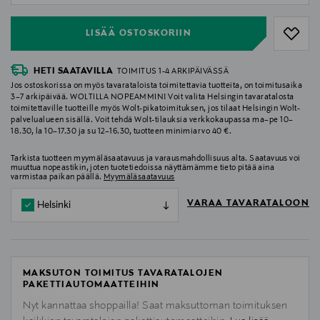
LISÄÄ OSTOSKORIIN
HETI SAATAVILLA
TOIMITUS 1-4 ARKIPÄIVÄSSÄ
Jos ostoskorissa on myös tavarataloista toimitettavia tuotteita, on toimitusaika
3–7 arkipäivää. WOLTILLA NOPEAMMIN! Voit valita Helsingin tavaratalosta
toimitettaville tuotteille myös Wolt-pikatoimituksen, jos tilaat Helsingin Wolt-
palvelualueen sisällä. Voit tehdä Wolt-tilauksia verkkokaupassa ma–pe 10–
18.30, la 10–17.30 ja su 12–16.30, tuotteen minimiarvo 40 €.
Tarkista tuotteen myymäläsaatavuus ja varausmahdollisuus alta. Saatavuus voi
muuttua nopeastikin, joten tuotetiedoissa näyttämämme tieto pitää aina
varmistaa paikan päällä.
Myymäläsaatavuus
VARAA TAVARATALOON
Helsinki
MAKSUTON TOIMITUS TAVARATALOJEN
PAKETTIAUTOMAATTEIHIN
Nyt kannattaa shoppailla! Saat maksuttoman toimituksen