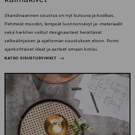
Skandinaavinen sisustus on nyt kutsuva ja kodikas.
Pehmeät muodot, lempeät luonnonsävyt ja -materiaalit
sekä harkiten valitut designaarteet herättävät
selkeälinjaisen ja ajattoman sisustuksen eloon. Poimi
ajankohtaiset ideat ja aarteet omaan kotiisi.
KATSO SISUSTUSVINKIT
NÄYTÄ VÄHEMMÄN
KATSO SISUSTUSVINKIT