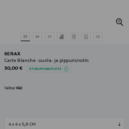
SERAX
Carte Blanche -suola- ja pippurisirotin
Original Price
30,00 €
ETUKUPONKITUOTE
Valitse
Väri
null
null