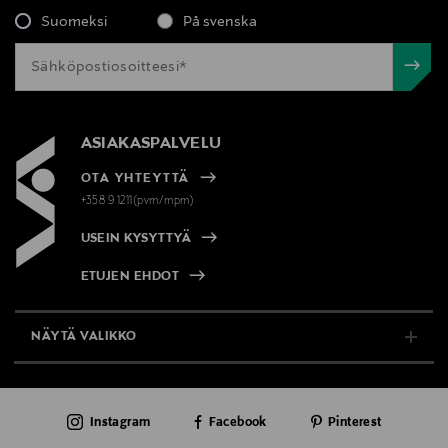
Suomeksi
På svenska
ASIAKASPALVELU
OTA YHTEYTTÄ
+358 9 1211(pvm/mpm)
USEIN KYSYTTYÄ
ETUJEN EHDOT
NÄYTÄ VALIKKO
TUKI & INFO
Instagram
Facebook
Pinterest
AJANKOHTAISTA