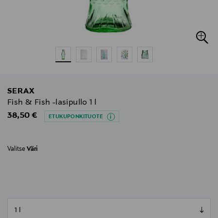
SERAX
Fish & Fish -lasipullo 1 l
Original Price
38,50 €
ETUKUPONKITUOTE
Valitse
Väri
null
null