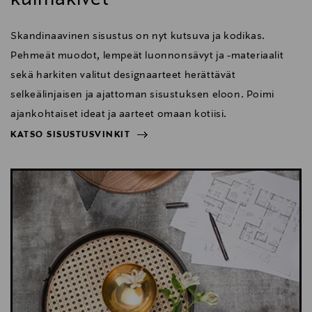
Skandinaavinen sisustus on nyt kutsuva ja kodikas.
Pehmeät muodot, lempeät luonnonsävyt ja -materiaalit
sekä harkiten valitut designaarteet herättävät
selkeälinjaisen ja ajattoman sisustuksen eloon. Poimi
ajankohtaiset ideat ja aarteet omaan kotiisi.
KATSO SISUSTUSVINKIT
NÄYTÄ VÄHEMMÄN
KATSO SISUSTUSVINKIT