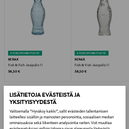
10,6 x 7,5 cm
Korkeus
29 cm
Tilavuus
1 l
ETUKUPONKITUOTE
ETUKUPONKITUOTE
SERAX
SERAX
Suunnittelija
Fish & Fish -lasipullo 1 l
Fish & Fish -lasipullo 1 l
Original Price
Original Price
38,50 €
38,50 €
Paola Navone
Tuotesarja
LISÄTIETOJA EVÄSTEISTÄ JA
Fish & Fish
YKSITYISYYDESTÄ
Väri
Valitsemalla “Hyväksy kaikki”, sallit evästeiden tallentamisen
LISÄÄ KIINNOSTAVIA
laitteellesi sisällön ja mainosten personointia, sosiaalisen median
GREEN (VIHREÄ)
ominaisuuksia sekä liikenteen analysointia varten. Voit muuttaa
TUOTTEITA
evästeasetuksiasi milloin tahansa sivun alareunasta löytyvästä