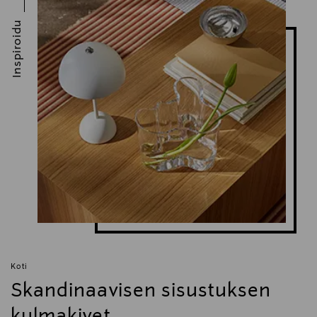
info@serax.com
Inspiroidu
Avainsanat
Serax, lasipullo, pullo, vesipullo, kattauspullo,
Koti
Skandinaavisen sisustuksen
kulmakivet