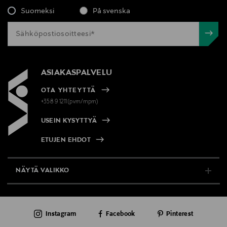
Suomeksi
På svenska
ASIAKASPALVELU
OTA YHTEYTTÄ
+358 9 1211(pvm/mpm)
USEIN KYSYTTYÄ
ETUJEN EHDOT
NÄYTÄ VALIKKO
TUKI & INFO
Instagram
Facebook
Pinterest
AJANKOHTAISTA