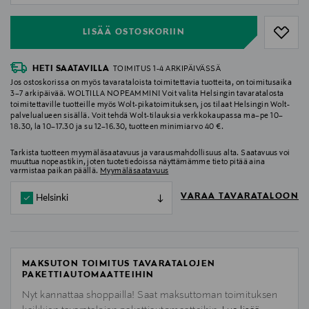
LISÄÄ OSTOSKORIIN
HETI SAATAVILLA
TOIMITUS 1-4 ARKIPÄIVÄSSÄ
Jos ostoskorissa on myös tavarataloista toimitettavia tuotteita, on toimitusaika
3–7 arkipäivää. WOLTILLA NOPEAMMIN! Voit valita Helsingin tavaratalosta
toimitettaville tuotteille myös Wolt-pikatoimituksen, jos tilaat Helsingin Wolt-
palvelualueen sisällä. Voit tehdä Wolt-tilauksia verkkokaupassa ma–pe 10–
18.30, la 10–17.30 ja su 12–16.30, tuotteen minimiarvo 40 €.
Tarkista tuotteen myymäläsaatavuus ja varausmahdollisuus alta. Saatavuus voi
muuttua nopeastikin, joten tuotetiedoissa näyttämämme tieto pitää aina
varmistaa paikan päällä.
Myymäläsaatavuus
VARAA TAVARATALOON
Helsinki
MAKSUTON TOIMITUS TAVARATALOJEN
PAKETTIAUTOMAATTEIHIN
Nyt kannattaa shoppailla! Saat maksuttoman toimituksen