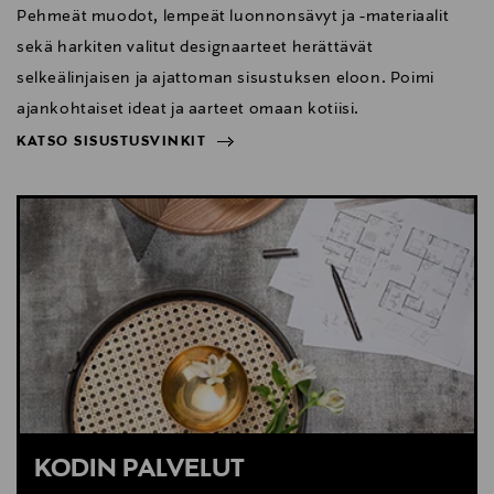
Pehmeät muodot, lempeät luonnonsävyt ja -materiaalit
sekä harkiten valitut designaarteet herättävät
selkeälinjaisen ja ajattoman sisustuksen eloon. Poimi
ajankohtaiset ideat ja aarteet omaan kotiisi.
KATSO SISUSTUSVINKIT
NÄYTÄ VÄHEMMÄN
KATSO SISUSTUSVINKIT
KODIN PALVELUT