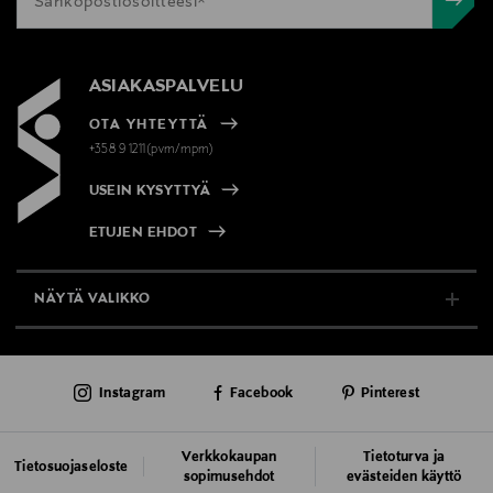
ASIAKASPALVELU
OTA YHTEYTTÄ
+358 9 1211(pvm/mpm)
USEIN KYSYTTYÄ
ETUJEN EHDOT
NÄYTÄ VALIKKO
TUKI & INFO
Instagram
Facebook
Pinterest
AJANKOHTAISTA
PALVELUT
Verkkokaupan
Tietoturva ja
Tietosuojaseloste
sopimusehdot
evästeiden käyttö