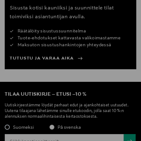
Sisusta kotisi kauniiksi ja suunnittele tilat
toimiviksi asiantuntijan avulla.
Räätälöity sisustussuunnitelma
Tuote-ehdotukset kattavasta valikoimastamme
Maksuton sisustushankintojen yhteydessä
TUTUSTU JA VARAA AIKA
TILAA UUTISKIRJE
–
ETUSI
–
10 %
Uutiskirjeestämme löydät parhaat edut ja ajankohtaiset uutuudet.
Uutena tilaajana lähetämme sinulle etukoodin, jolla saat 10 %:n
alennuksen normaalihintaisesta kertaostoksesta.
Suomeksi
På svenska