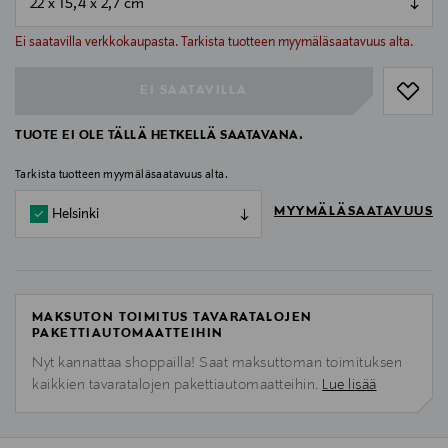
null
null
Ei saatavilla verkkokaupasta. Tarkista tuotteen myymäläsaatavuus alta.
EI SAATAVILLA
TUOTE EI OLE TÄLLÄ HETKELLÄ SAATAVANA.
Tarkista tuotteen myymäläsaatavuus alta.
MYYMÄLÄSAATAVUUS
Helsinki
MAKSUTON TOIMITUS TAVARATALOJEN
PAKETTIAUTOMAATTEIHIN
Nyt kannattaa shoppailla! Saat maksuttoman toimituksen
kaikkien tavaratalojen pakettiautomaatteihin.
Lue lisää