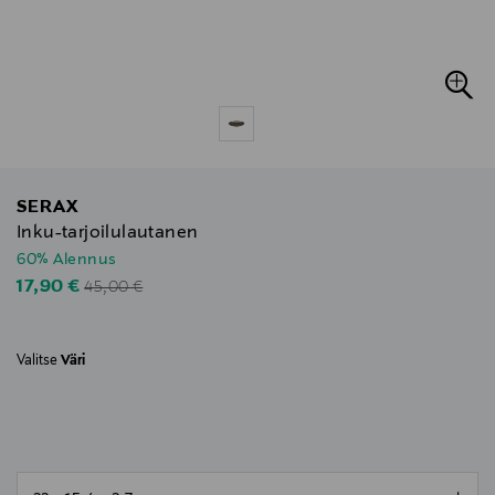
SERAX
Inku-tarjoilulautanen
60% Alennus
Original Price
Discounted Price
17,90 €
45,00 €
Valitse
Väri