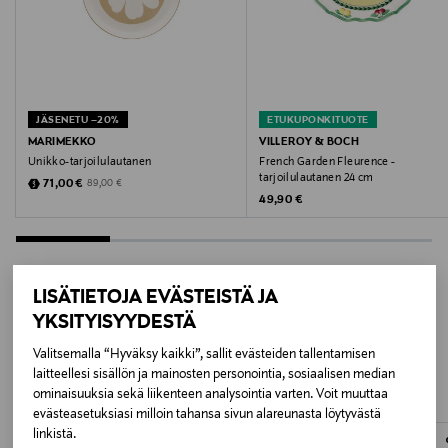
Sergio Herman
Tuotesarja
Inku
JÄSENETU –20%
ETUKUPONKITUOTE
Väri
MARIMEKKO
VILLEROY & BOCH
Unikko-tarjoilulautanen
French Garden Fleurence -
GREEN
tarjoilulautanen 24 cm
Discounted Price
Original Price
71,00 €
89,00 €
Original Price
49,90 €
Koko
22 x 15,4 x 2,7 cm
LISÄTIETOJA EVÄSTEISTÄ JA
Valmistusmaa
YKSITYISYYDESTÄ
LISÄÄ KIINNOSTAVIA
Belgia
Valitsemalla “Hyväksy kaikki”, sallit evästeiden tallentamisen
TUOTTEITA
laitteellesi sisällön ja mainosten personointia, sosiaalisen median
Valmistajan tuotenumero
ominaisuuksia sekä liikenteen analysointia varten. Voit muuttaa
B5120248G
evästeasetuksiasi milloin tahansa sivun alareunasta löytyvästä
linkistä.