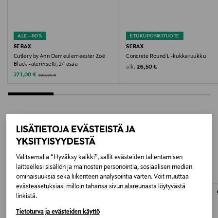
Valmistajan tuotenumero
B9117278
ALE –60%
ETUKUPONKITUOTE
Valmistaja
SERAX
SERAX
Cutlery by Ann Demeulemeester Zoë
Concrete Round L -kukkaruukku
Serax NV
Black -aterinsetti, 24 osaa
Original Price
alk.
26,50 €
Discounted Price
Original Price
271,00 €
680,00 €
Valmistajan osoite
Veldkant 21 2550 Kontich Belgium
Digitaalinen osoite
LISÄTIETOJA EVÄSTEISTÄ JA
LISÄÄ KIINNOSTAVIA
info@serax.com
YKSITYISYYDESTÄ
TUOTTEITA
Valitsemalla “Hyväksy kaikki”, sallit evästeiden tallentamisen
Avainsanat
laitteellesi sisällön ja mainosten personointia, sosiaalisen median
ominaisuuksia sekä liikenteen analysointia varten. Voit muuttaa
Serax, ruukku, kukkaruukku
evästeasetuksiasi milloin tahansa sivun alareunasta löytyvästä
linkistä.
Tietoturva ja evästeiden käyttö