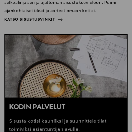
selkeälinjaisen ja ajattoman sisustuksen eloon. Poimi
ajankohtaiset ideat ja aarteet omaan kotiisi.
KATSO SISUSTUSVINKIT
NÄYTÄ VÄHEMMÄN
KATSO SISUSTUSVINKIT
KODIN PALVELUT
Sisusta kotisi kauniiksi ja suunnittele tilat
toimiviksi asiantuntijan avulla.