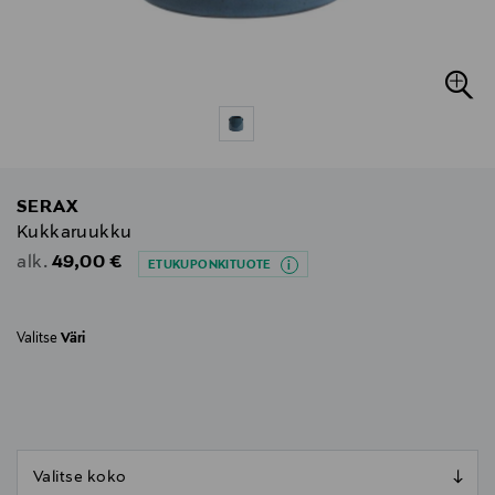
SERAX
Kukkaruukku
Original Price
49,00 €
alk.
ETUKUPONKITUOTE
Valitse
Väri
null
null