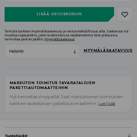
LISÄÄ OSTOSKORIIN
Tarkista tuotteen myymäläsaatavuus ja varausmahdollisuus alta. Saatavuus voi
muuttua nopeastikin, joten tuotetiedoissa näyttämämme tieto pitää aina
varmistaa paikan päällä.
Myymäläsaatavuus
MYYMÄLÄSAATAVUUS
Helsinki
MAKSUTON TOIMITUS TAVARATALOJEN
PAKETTIAUTOMAATTEIHIN
Nyt kannattaa shoppailla! Saat maksuttoman toimituksen
kaikkien tavaratalojen pakettiautomaatteihin.
Lue lisää
Tuotetiedot