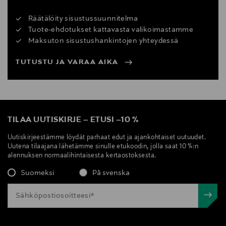
Räätälöity sisustussuunnitelma
Tuote-ehdotukset kattavasta valikoimastamme
Maksuton sisustushankintojen yhteydessä
TUTUSTU JA VARAA AIKA
TILAA UUTISKIRJE
–
ETUSI
–
10 %
Uutiskirjeestämme löydät parhaat edut ja ajankohtaiset uutuudet.
Uutena tilaajana lähetämme sinulle etukoodin, jolla saat 10 %:n
alennuksen normaalihintaisesta kertaostoksesta.
Suomeksi
På svenska