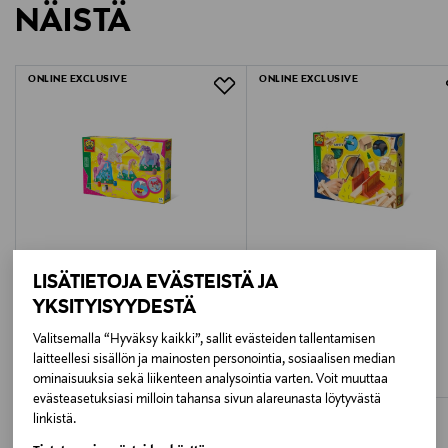
VAROITUS! Ei sovellu alle 3-vuotiaille lapsille. Sisältää
NÄISTÄ
1544526
LUE TARKEMMAT PALAUTUSOHJEET
pieniä osia. Tukehtumisvaara.
Ikäsuositus
ONLINE EXCLUSIVE
ONLINE EXCLUSIVE
3+
Avainsanat
ses vasarasetti, askartelusetti lapsille, kesäloman
askartelupakkaus, värikäs kesäsetti, luova
leikkipakkaus, lasten käsityösetti, perheen
kesäaktiviteetti
LISÄTIETOJA EVÄSTEISTÄ JA
YKSITYISYYDESTÄ
SES
SES
Valitsemalla “Hyväksy kaikki”, sallit evästeiden tallentamisen
SES Kipsivalusetti "3D hevoset"
SES Puuseppäsetti, Deluxe
laitteellesi sisällön ja mainosten personointia, sosiaalisen median
Original Price
Original Price
26,99 €
39,99 €
ominaisuuksia sekä liikenteen analysointia varten. Voit muuttaa
evästeasetuksiasi milloin tahansa sivun alareunasta löytyvästä
linkistä.