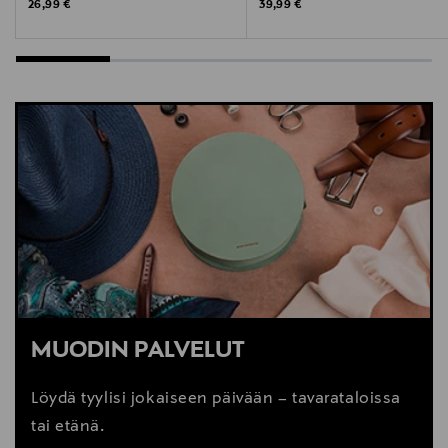
Original Price
Original Price
26,99 €
39,99 €
MUODIN PALVELUT
Löydä tyylisi jokaiseen päivään – tavarataloissa
tai etänä.