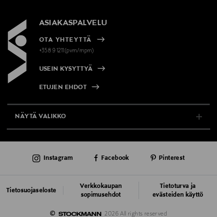
ASIAKASPALVELU
OTA YHTEYTTÄ
+358 9 1211(pvm/mpm)
USEIN KYSYTTYÄ
ETUJEN EHDOT
NÄYTÄ VALIKKO
TUKI & INFO
Instagram
Facebook
Pinterest
AJANKOHTAISTA
PALVELUT
Verkkokaupan
Tietoturva ja
Tietosuojaseloste
sopimusehdot
evästeiden käyttö
VASTUULLISUUS
©
2026 All rights reserved