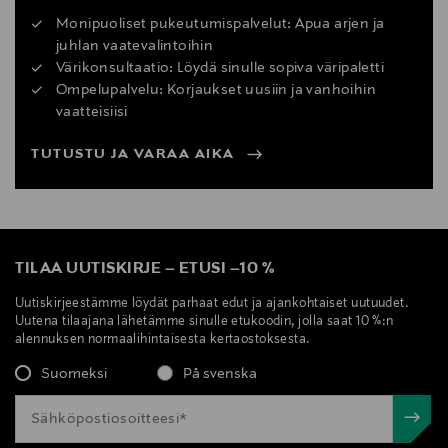
Monipuoliset pukeutumispalvelut: Apua arjen ja
juhlan vaatevalintoihin
Värikonsultaatio: Löydä sinulle sopiva väripaletti
Ompelupalvelu: Korjaukset uusiin ja vanhoihin
vaatteisiisi
TUTUSTU JA VARAA AIKA
TILAA UUTISKIRJE
–
ETUSI
–
10 %
Uutiskirjeestämme löydät parhaat edut ja ajankohtaiset uutuudet.
Uutena tilaajana lähetämme sinulle etukoodin, jolla saat 10 %:n
alennuksen normaalihintaisesta kertaostoksesta.
Suomeksi
På svenska