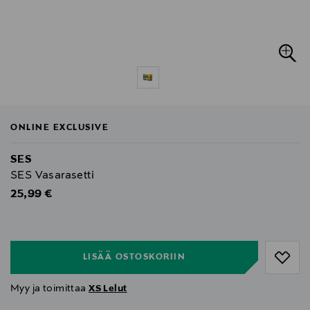
ONLINE EXCLUSIVE
SES
SES Vasarasetti
Original Price
25,99 €
null
null
LISÄÄ OSTOSKORIIN
Myy ja toimittaa
XS Lelut