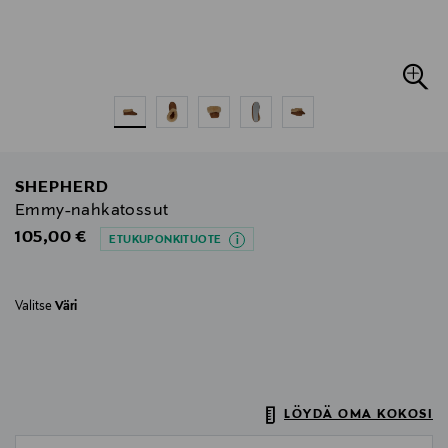
SHEPHERD
Emmy-nahkatossut
Original Price
105,00 €
ETUKUPONKITUOTE
Valitse
Väri
LÖYDÄ OMA KOKOSI