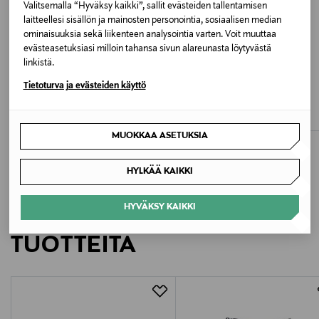
Valitsemalla “Hyväksy kaikki”, sallit evästeiden tallentamisen
056 CHESTNUT
laitteellesi sisällön ja mainosten personointia, sosiaalisen median
ominaisuuksia sekä liikenteen analysointia varten. Voit muuttaa
Valmistusmaa
evästeasetuksiasi milloin tahansa sivun alareunasta löytyvästä
linkistä.
Pohjois-Makedonia
ETUKUPONKITUOTE
ETUKUPONKITUOTE
Tietoturva ja evästeiden käyttö
SHEPHERD
SHEPHERD
Valmistajan tuotenumero
Cilla-villatohvelit
Terry- nahkatossut
Original Price
Original Price
65,00 €
72,90 €
EMMY 924
MUOKKAA ASETUKSIA
Valmistaja
HYLKÄÄ KAIKKI
Shepherd of Sweden AB
HYVÄKSY KAIKKI
LISÄÄ KIINNOSTAVIA
Valmistajan osoite
TUOTTEITA
Shepherd of Sweden AB, Nylännesgatan 8, SE-512 53
Svenljunga, Sweden
Digitaalinen osoite
shop@shepherdofsweden.se