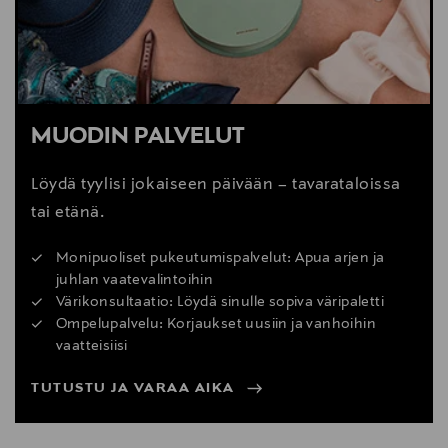
MUODIN PALVELUT
Löydä tyylisi jokaiseen päivään – tavarataloissa
tai etänä.
Monipuoliset pukeutumispalvelut: Apua arjen ja
juhlan vaatevalintoihin
Värikonsultaatio: Löydä sinulle sopiva väripaletti
Ompelupalvelu: Korjaukset uusiin ja vanhoihin
vaatteisiisi
TUTUSTU JA VARAA AIKA