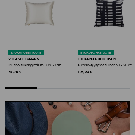
Avainsanat
Tohvelit, aamutossut, kotitossut, sisätossut,
mokkanahka
ETUKUPONKITUOTE
ETUKUPONKITUOTE
VILLA STOCKMANN
JOHANNA GULLICHSEN
Milano-silkkityynyliina 50 x 60 cm
Nereus-tyynynpäällinen 50 x 50 cm
Original Price
Original Price
79,90 €
105,00 €