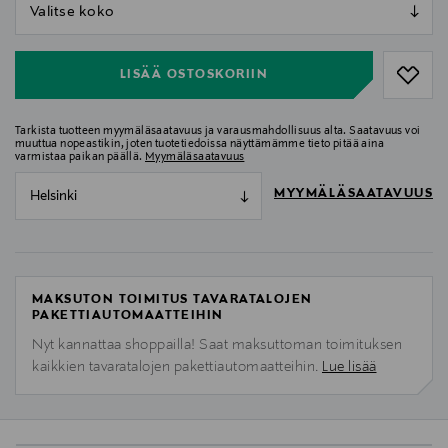
null
null
LISÄÄ OSTOSKORIIN
Tarkista tuotteen myymäläsaatavuus ja varausmahdollisuus alta. Saatavuus voi
muuttua nopeastikin, joten tuotetiedoissa näyttämämme tieto pitää aina
varmistaa paikan päällä.
Myymäläsaatavuus
MYYMÄLÄSAATAVUUS
Helsinki
MAKSUTON TOIMITUS TAVARATALOJEN
PAKETTIAUTOMAATTEIHIN
Nyt kannattaa shoppailla! Saat maksuttoman toimituksen
kaikkien tavaratalojen pakettiautomaatteihin.
Lue lisää