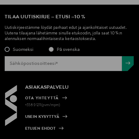
TILAA UUTISKIRJE
–
ETUSI
–
10 %
Uutiskirjeestämme löydät parhaat edut ja ajankohtaiset uutuudet.
Uutena tilaajana lähetämme sinulle etukoodin, jolla saat 10 %:n
alennuksen normaalihintaisesta kertaostoksesta.
Suomeksi
På svenska
ASIAKASPALVELU
OTA YHTEYTTÄ
+358 9 1211(pvm/mpm)
USEIN KYSYTTYÄ
ETUJEN EHDOT