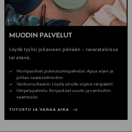
MUODIN PALVELUT
Löydä tyylisi jokaiseen päivään – tavarataloissa
tai etänä.
Monipuoliset pukeutumispalvelut: Apua arjen ja
juhlan vaatevalintoihin
Värikonsultaatio: Löydä sinulle sopiva väripaletti
Ompelupalvelu: Korjaukset uusiin ja vanhoihin
vaatteisiisi
TUTUSTU JA VARAA AIKA