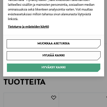
Valitsemalla “Hyväksy kaikki”, sallit evästeiden tallentamisen
56 CHESTNUT
laitteellesi sisällön ja mainosten personointia, sosiaalisen median
ominaisuuksia sekä liikenteen analysointia varten. Voit muuttaa
Valmistusmaa
evästeasetuksiasi milloin tahansa sivun alareunasta löytyvästä
linkistä.
Pohjois-Makedonia
ETUKUPONKITUOTE
Tietoturva ja evästeiden käyttö
SHEPHERD
UGG
Valmistajan tuotenumero
Terry- nahkatossut
Scuffette II -nahkatossut
Original Price
Original Price
72,90 €
129,95 €
EMMY 924
MUOKKAA ASETUKSIA
Valmistaja
HYLKÄÄ KAIKKI
Shepherd of Sweden AB
HYVÄKSY KAIKKI
LISÄÄ KIINNOSTAVIA
Valmistajan osoite
TUOTTEITA
Shepherd of Sweden AB, Nylännesgatan 8, SE-512 53
Svenljunga, Sweden
Digitaalinen osoite
shop@shepherdofsweden.se