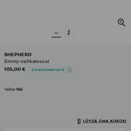
SHEPHERD
Emmy-nahkatossut
Original Price
105,00 €
ETUKUPONKITUOTE
Valitse
Väri
LÖYDÄ OMA KOKOSI