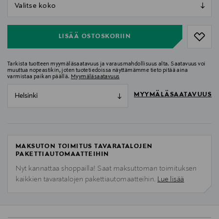
null
null
LISÄÄ OSTOSKORIIN
Tarkista tuotteen myymäläsaatavuus ja varausmahdollisuus alta. Saatavuus voi
muuttua nopeastikin, joten tuotetiedoissa näyttämämme tieto pitää aina
varmistaa paikan päällä.
Myymäläsaatavuus
MYYMÄLÄSAATAVUUS
Helsinki
MAKSUTON TOIMITUS TAVARATALOJEN
PAKETTIAUTOMAATTEIHIN
Nyt kannattaa shoppailla! Saat maksuttoman toimituksen
kaikkien tavaratalojen pakettiautomaatteihin.
Lue lisää