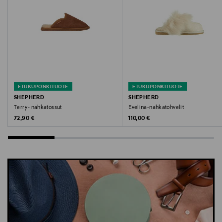
Avainsanat
Tohvelit, aamutossut, kotitossut, sisätossut,
mokkanahka
ETUKUPONKITUOTE
ETUKUPONKITUOTE
SHEPHERD
SHEPHERD
Terry- nahkatossut
Evelina-nahkatohvelit
Original Price
Original Price
72,90 €
110,00 €