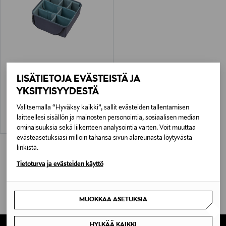
SHIMODA
LISÄTIETOJA EVÄSTEISTÄ JA
Shimoda Core Unit Medium
Mirrorless V2 kameraosio
YKSITYISYYDESTÄ
Original Price
85,90 €
Valitsemalla “Hyväksy kaikki”, sallit evästeiden tallentamisen
laitteellesi sisällön ja mainosten personointia, sosiaalisen median
ominaisuuksia sekä liikenteen analysointia varten. Voit muuttaa
evästeasetuksiasi milloin tahansa sivun alareunasta löytyvästä
linkistä.
Tietoturva ja evästeiden käyttö
MUOKKAA ASETUKSIA
HYLKÄÄ KAIKKI