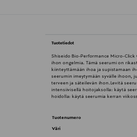
Tuotetiedot
Shiseido Bio-Performance Micro-Click
ihon ongelmia. Tämä seerumi on rikaste
kiinteyttämään ihoa ja supistamaan iho
seerumin imeytymään syvälle ihoon, juu
terveen ja säteilevän ihon.Levitä seeru
intensiivisellä hoitojaksolla: käytä se
hoidolla: käytä seerumia kerran viikoss
Tuotenumero
Väri