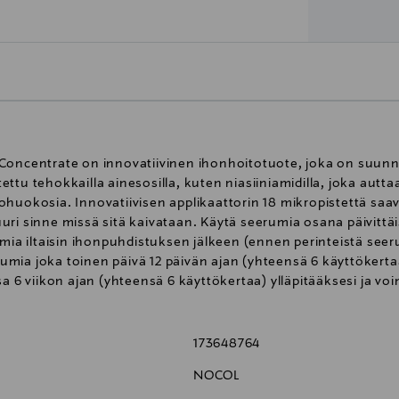
 Concentrate on innovatiivinen ihonhoitotuote, joka on suun
ttu tehokkailla ainesosilla, kuten niasiiniamidilla, joka aut
huokosia. Innovatiivisen applikaattorin 18 mikropistettä saava
ri sinne missä sitä kaivataan. Käytä seerumia osana päivittäi
mia iltaisin ihonpuhdistuksen jälkeen (ennen perinteistä seeru
erumia joka toinen päivä 12 päivän ajan (yhteensä 6 käyttökertaa
a 6 viikon ajan (yhteensä 6 käyttökertaa) ylläpitääksesi ja vo
173648764
NOCOL