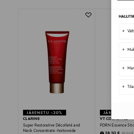
LUE TARKEMMAT PALAUTUSOHJEET
Pikatoimitus Wolt
HALLIT
+
Väl
+
Muk
+
Mar
+
Til
JÄSENETU –20%
JÄSENETU –2
CLARINS
VT COSMETICS
Super Restorative Décolleté and
PDRN Essence Stic
Neck Concentrate -hoitovoide
Discounted Pric
Original 
28,50 €
36,00 €