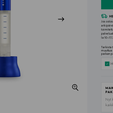
H
Jos ostos
arkipäiv
toimitett
palvelua
la 10–17
Tarkista
muuttua 
paikan p
H
MAK
PAK
Nyt 
kaik