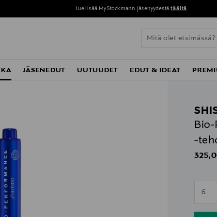
Perustoimitus 0 € yli 120 euron ostoksista!
KKA
JÄSENEDUT
UUTUUDET
EDUT & IDEAT
PREMI
SHI
Bio-
-teh
Origin
325,0
n
6
n