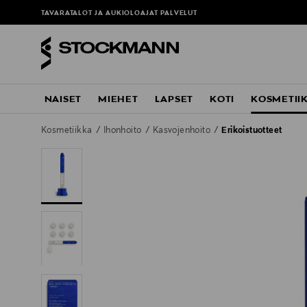
ä
TAVARATALOT JA AUKIOLOAJAT
PALVELUT
NAISET
MIEHET
LAPSET
KOTI
KOSMETII
Kosmetiikka
Ihonhoito
Kasvojenhoito
Erikoistuotteet