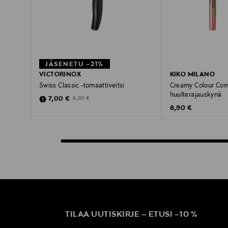
JÄSENETU –21%
VICTORINOX
KIKO MILANO
Swiss Classic -tomaattiveitsi
Creamy Colour Comfo
huulterajauskynä
Discounted Price
Original Price
7,00 €
8,90 €
Original Price
8,90 €
TILAA UUTISKIRJE
–
ETUSI
–
10 %