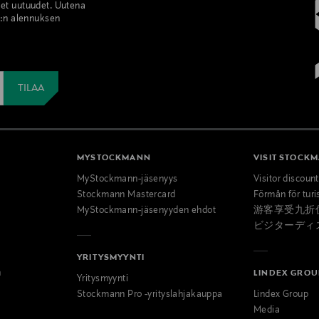
set uutuudet. Uutena
%:n alennuksen
MYSTOCKMANN
VISIT STOCK
MyStockmann-jäsenyys
Visitor discoun
Stockmann Mastercard
Förmån för turi
MyStockmann-jäsenyyden ehdot
游客享受九折
ビジターディ
YRITYSMYYNTI
n
LINDEX GROU
Yritysmyynti
Stockmann Pro -yrityslahjakauppa
Lindex Group
Media