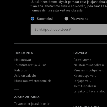
Uutiskirjeestämme löydät parhaat edut ja ajankohtai
tilaajana lähetämme sinulle etukoodin, jolla saat 10 
normaalihintaisesta kertaostoksesta.
Suomeksi
På svenska
TUKI & INFO
PALVELUT
Maksutavat
Palvelumme
Toimitustavat ja -kulut
Naisten muotipalvelu
Palautus
Miesten muotipalvelu
Asiakaspalvelu
Kauneuspalvelu
Muokkaa evästeasetuksia
Lahjapalvelu
Toimituspalvelu
Lahjakortti tavarataloo
AJANKOHTAISTA
Tavaratalot ja aukioloajat