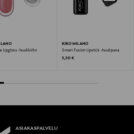
ILANO
KIKO MILANO
 Lipgloss -huulikiilto
Smart Fusion Lipstick -huulipuna
 Price
Original Price
5,50 €
ASIAKASPALVELU