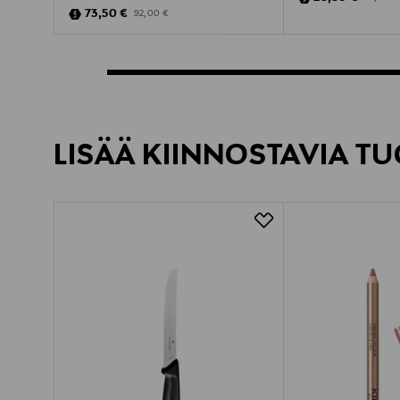
Discounted Price
Original Price
73,50 €
92,00 €
LISÄÄ KIINNOSTAVIA TU