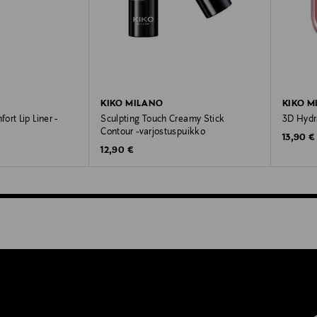
KIKO MILANO
KIKO M
rt Lip Liner -
Sculpting Touch Creamy Stick
3D Hydra
Contour -varjostuspuikko
Original
13,90 €
Original Price
12,90 €