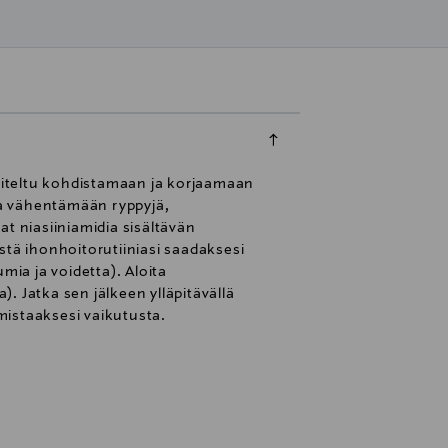
niteltu kohdistamaan ja korjaamaan
taa vähentämään ryppyjä,
t niasiiniamidia sisältävän
stä ihonhoitorutiiniasi saadaksesi
mia ja voidetta). Aloita
). Jatka sen jälkeen ylläpitävällä
imistaaksesi vaikutusta.