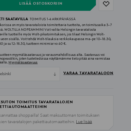
LISÄÄ OSTOSKORIIN
ETI SAATAVILLA
TOIMITUS 1-4 ARKIPÄIVÄSSÄ
korissa on myös tavarataloista toimitettavia tuotteita, on toimitusaika 3–7
ää. WOLTILLA NOPEAMMIN! Voit valita Helsingin tavaratalosta
aville tuotteille myös Wolt-pikatoimituksen, jos tilaat Helsingin Wolt-
lueen sisällä. Voit tehdä Wolt-tilauksia verkkokaupassa ma–pe 10–18.30,
.30 ja su 12–16.30, tuotteen minimiarvo 40 €.
 tuotteen myymäläsaatavuus ja varausmahdollisuus alta. Saatavuus voi
nopeastikin, joten tuotetiedoissa näyttämämme tieto pitää aina varmistaa
äällä.
Myymäläsaatavuus
VARAA TAVARATALOON
elsinki
SUTON TOIMITUS TAVARATALOJEN
ETTIAUTOMAATTEIHIN
kannattaa shoppailla! Saat maksuttoman toimituksen
kien tavaratalojen pakettiautomaatteihin.
Lue lisää