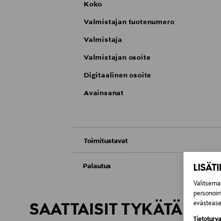
Koko
Valmistajan tuotenumero
Valmistaja
Valmistajan osoite
Digitaalinen osoite
Avainsanat
Toimitustavat
Nouto tavaratalosta
Palautus
LISÄT
Meille on hyvin tärkeää, että olet tyytyvä
Valitsemal
Toimitus automaattiin tai noutopisteeseen
Kosmetiikka- ja luontaistuotepakkaukset tu
personoin
evästeaset
Avattua tuotetta ei voi palauttaa.
SAATTAISIT TYKÄTÄ MY
Kotiinkuljetus
Tietoturva