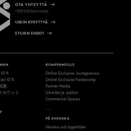
OTA YHTEYTTÄ
+358 9 1211(pvm/mpm)
USEIN KYSYTTYÄ
ETUJEN EHDOT
MANN
KUMPPANEILLE
t 10 %
Online Exclusive -kumppanuus
ster 10 %
Online Exclusive Partnership
优惠
Partner Media
スカウント
Liiketilat ja -paikat
Commercial Spaces
P
PÅ SVENSKA
Varuhus och öppettider