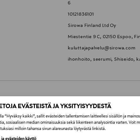
6
10121836101
Sirowa Finland Ltd Oy
Miestentie 9 C, 02150 Espoo, Fi
kuluttajapalvelu@sirowa.com
ihonhoito, seerumi, Shiseido, k
0,00 €
IETOJA EVÄSTEISTÄ JA YKSITYISYYDESTÄ
inen tilaukseesi. Voit palauttaa tilaamasi tuotteen 30 vuorokauden ku
la “Hyväksy kaikki”, sallit evästeiden tallentamisen laitteellesi sisällön ja maino
0,00 € – 4,90 €
lee palauttaa avaamattomissa alkuperäispakkauksissaan ja palautetta
tia, sosiaalisen median ominaisuuksia sekä liikenteen analysointia varten. Voit 
uksiasi milloin tahansa sivun alareunasta löytyvästä linkistä.
ÖS NÄISTÄ
7,90 €–50,00 € kuljetusyhtiöstä ja 
 ja evästeiden käyttö