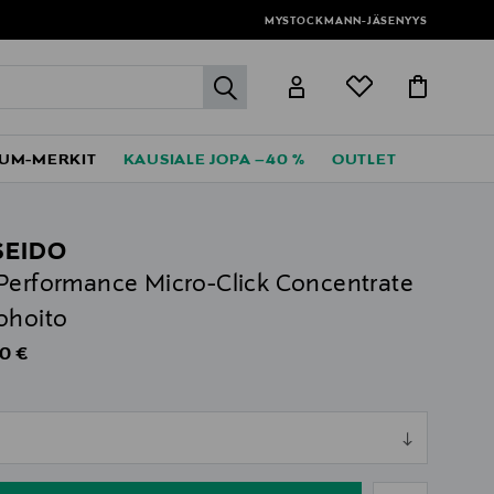
MYSTOCKMANN-JÄSENYYS
label.header.go
UM-MERKIT
KAUSIALE JOPA –40 %
OUTLET
SEIDO
Performance Micro-Click Concentrate
ohoito
al Price
0 €
ull
ull