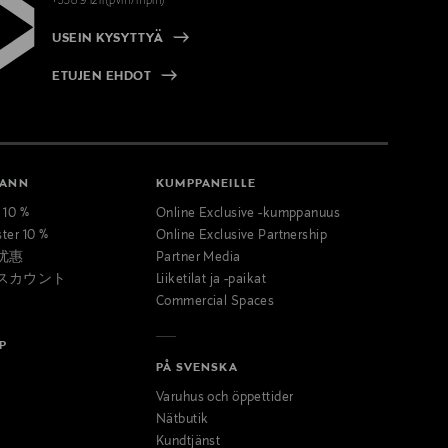
+358 9 1211(pvm/mpm)
USEIN KYSYTTYÄ
ETUJEN EHDOT
MANN
KUMPPANEILLE
t 10 %
Online Exclusive -kumppanuus
ster 10 %
Online Exclusive Partnership
优惠
Partner Media
スカウント
Liiketilat ja -paikat
Commercial Spaces
P
PÅ SVENSKA
Varuhus och öppettider
Nätbutik
Kundtjänst