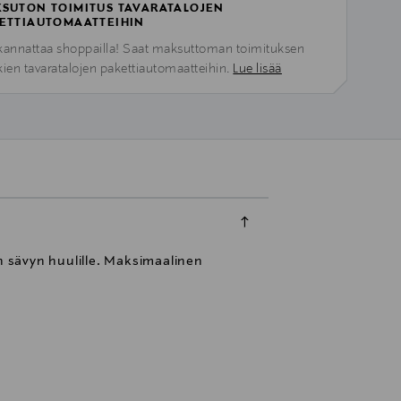
SUTON TOIMITUS TAVARATALOJEN
ETTIAUTOMAATTEIHIN
kannattaa shoppailla! Saat maksuttoman toimituksen
kien tavaratalojen pakettiautomaatteihin.
Lue lisää
an sävyn huulille. Maksimaalinen