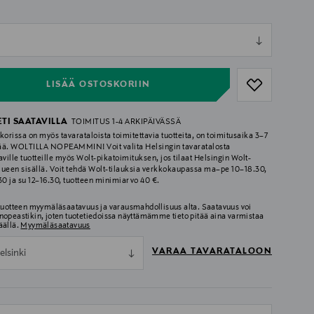
ull
ull
LISÄÄ OSTOSKORIIN
ETI SAATAVILLA
TOIMITUS 1-4 ARKIPÄIVÄSSÄ
korissa on myös tavarataloista toimitettavia tuotteita, on toimitusaika 3–7
ää. WOLTILLA NOPEAMMIN! Voit valita Helsingin tavaratalosta
aville tuotteille myös Wolt-pikatoimituksen, jos tilaat Helsingin Wolt-
lueen sisällä. Voit tehdä Wolt-tilauksia verkkokaupassa ma–pe 10–18.30,
.30 ja su 12–16.30, tuotteen minimiarvo 40 €.
 tuotteen myymäläsaatavuus ja varausmahdollisuus alta. Saatavuus voi
nopeastikin, joten tuotetiedoissa näyttämämme tieto pitää aina varmistaa
äällä.
Myymäläsaatavuus
VARAA TAVARATALOON
elsinki