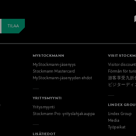
MYSTOCKMANN
VISIT STOCK
MyStockmann-jäsenyys
Visitor discoun
Stockmann Mastercard
Förmån för turi
MyStockmann-jäsenyyden ehdot
游客享受九折
ビジターディ
YRITYSMYYNTI
n
LINDEX GROU
Yritysmyynti
Stockmann Pro -yrityslahjakauppa
Lindex Group
Media
Työpaikat
LISÄTIEDOT