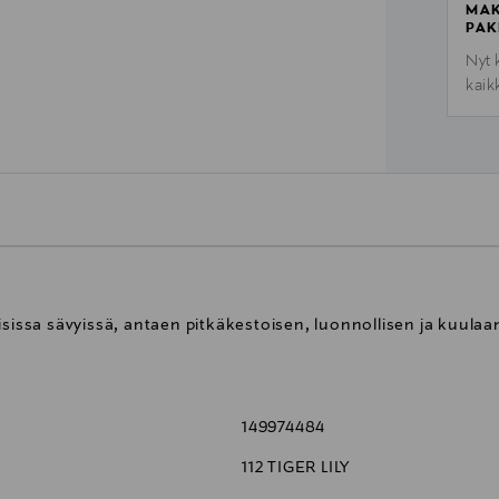
MAK
PAK
Nyt 
kaik
isissa sävyissä, antaen pitkäkestoisen, luonnollisen ja kuula
149974484
112 TIGER LILY