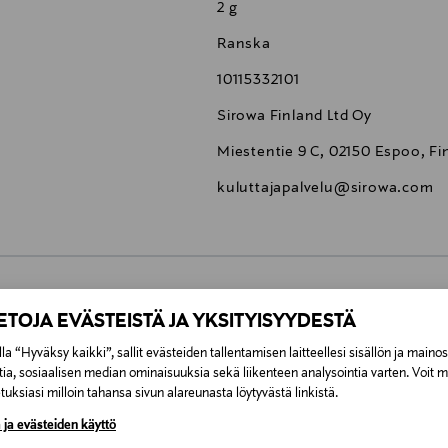
2 g
Ranska
10115332101
Sirowa Finland Ltd Oy
Miestentie 9 C, 02150 Espoo, Fi
kuluttajapalvelu@sirowa.com
0,00 €
IETOJA EVÄSTEISTÄ JA YKSITYISYYDESTÄ
la “Hyväksy kaikki”, sallit evästeiden tallentamisen laitteellesi sisällön ja maino
inen tilaukseesi. Voit palauttaa tilaamasi tuotteen 30 vuorokauden ku
0,00 € – 4,90 €
tia, sosiaalisen median ominaisuuksia sekä liikenteen analysointia varten. Voit 
lee palauttaa avaamattomissa alkuperäispakkauksissaan ja palautetta
uksiasi milloin tahansa sivun alareunasta löytyvästä linkistä.
ÖS NÄISTÄ
 ja evästeiden käyttö
7,90 €–50,00 € kuljetusyhtiöstä ja 