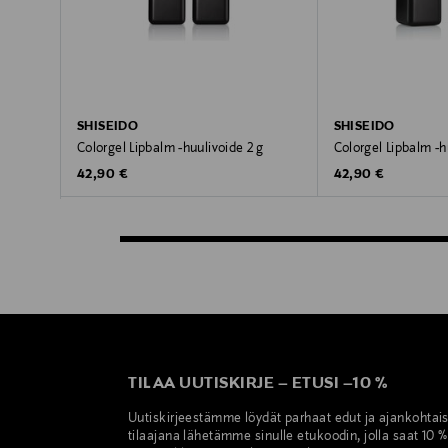
SHISEIDO
SHISEIDO
Colorgel Lipbalm -huulivoide 2 g
Colorgel Lipbalm -h
Original Price
Original Price
42,90 €
42,90 €
TILAA UUTISKIRJE
–
ETUSI
–
10 %
Uutiskirjeestämme löydät parhaat edut ja ajankohtai
tilaajana lähetämme sinulle etukoodin, jolla saat 10 