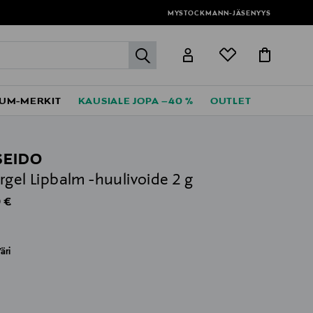
MYSTOCKMANN-JÄSENYYS
label.header.go
UM-MERKIT
KAUSIALE JOPA –40 %
OUTLET
SEIDO
rgel Lipbalm -huulivoide 2 g
al Price
 €
äri