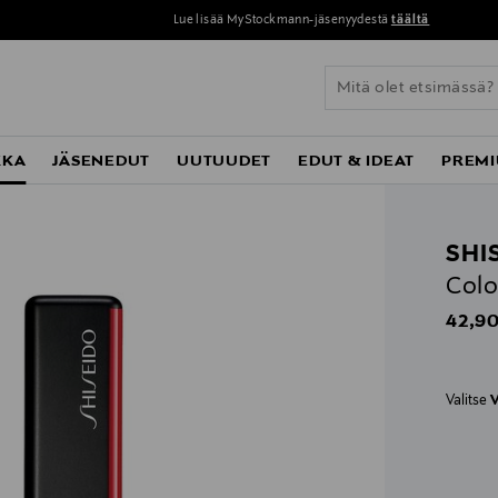
Lue lisää MyStockmann-jäsenyydestä
täältä
KKA
JÄSENEDUT
UUTUUDET
EDUT & IDEAT
PREMI
SHI
Colo
Origin
42,90
Valitse
V