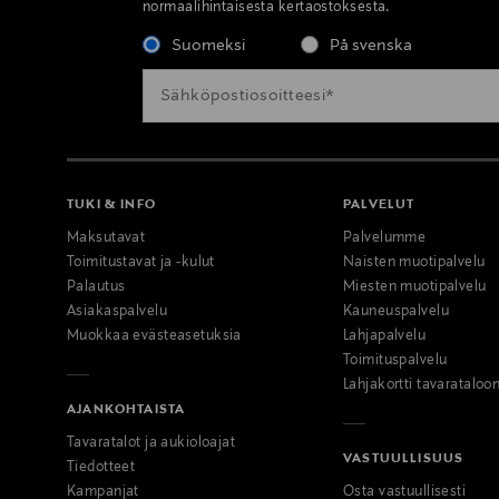
normaalihintaisesta kertaostoksesta.
Suomeksi
På svenska
TUKI & INFO
PALVELUT
Maksutavat
Palvelumme
Toimitustavat ja -kulut
Naisten muotipalvelu
Palautus
Miesten muotipalvelu
Asiakaspalvelu
Kauneuspalvelu
Muokkaa evästeasetuksia
Lahjapalvelu
Toimituspalvelu
Lahjakortti tavarataloo
AJANKOHTAISTA
Tavaratalot ja aukioloajat
VASTUULLISUUS
Tiedotteet
Kampanjat
Osta vastuullisesti