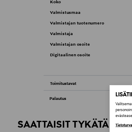
Koko
Valmistusmaa
Valmistajan tuotenumero
Valmistaja
Valmistajan osoite
Digitaalinen osoite
Toimitustavat
LISÄT
Nouto tavaratalosta
Palautus
Valitsemal
Meille on hyvin tärkeää, että olet tyytyvä
personoin
Toimitus automaattiin tai noutopisteeseen
Kosmetiikka- ja luontaistuotepakkaukset tu
evästeaset
Avattua tuotetta ei voi palauttaa.
SAATTAISIT TYKÄTÄ MY
Tietoturva
Kotiinkuljetus