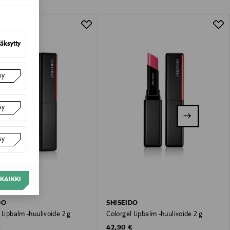
lla valittuun osoitteeseen.
äksytty
sy
sy
sy
KAIKKI
DO
SHISEIDO
 Lipbalm -huulivoide 2 g
Colorgel Lipbalm -huulivoide 2 g
 Price
Original Price
€
42,90 €