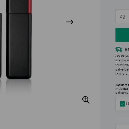
n
2 g
n
H
Jos ostos
arkipäiv
toimitett
palvelua
la 10–17
Tarkista
muuttua 
paikan p
H