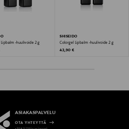
DO
SHISEIDO
 Lipbalm -huulivoide 2 g
Colorgel Lipbalm -huulivoide 2 g
 Price
Original Price
€
42,90 €
ASIAKASPALVELU
OTA YHTEYTTÄ