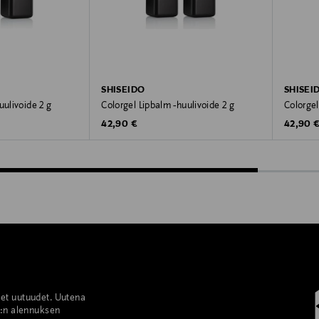
SHISEIDO
SHISEI
uulivoide 2 g
Colorgel Lipbalm -huulivoide 2 g
Colorgel
Original Price
Original
42,90 €
42,90 
set uutuudet. Uutena
%:n alennuksen