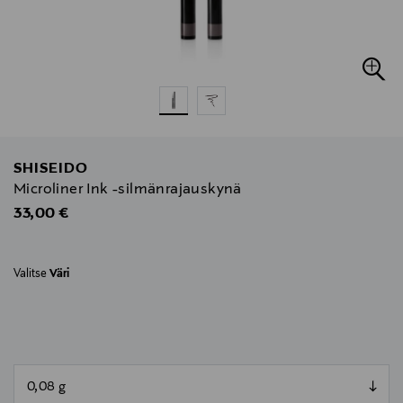
SHISEIDO
Microliner Ink -silmänrajauskynä
Original Price
33,00 €
Valitse
Väri
null
null