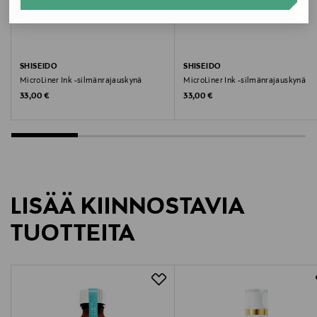
Miestentie 9 C, 02150 Espoo, Finland
Digitaalinen osoite
kuluttajapalvelu@sirowa.com
SHISEIDO
SHISEIDO
MicroLiner Ink -silmänrajauskynä
MicroLiner Ink -silmänrajauskynä
Original Price
Original Price
33,00 €
33,00 €
LISÄÄ KIINNOSTAVIA
TUOTTEITA