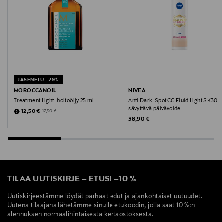
JÄSENETU –29%
MOROCCANOIL
NIVEA
Treatment Light -hoitoöljy 25 ml
Anti Dark-Spot CC Fluid Light SK30 -
sävyttävä päivävoide
Discounted Price
Original Price
12,50 €
17,50 €
Original Price
38,90 €
TILAA UUTISKIRJE
–
ETUSI
–
10 %
Uutiskirjeestämme löydät parhaat edut ja ajankohtaiset uutuudet.
Uutena tilaajana lähetämme sinulle etukoodin, jolla saat 10 %:n
alennuksen normaalihintaisesta kertaostoksesta.