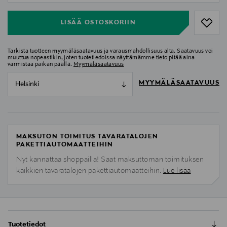
LISÄÄ OSTOSKORIIN
Tarkista tuotteen myymäläsaatavuus ja varausmahdollisuus alta. Saatavuus voi
muuttua nopeastikin, joten tuotetiedoissa näyttämämme tieto pitää aina
varmistaa paikan päällä.
Myymäläsaatavuus
MYYMÄLÄSAATAVUUS
Helsinki
MAKSUTON TOIMITUS TAVARATALOJEN
PAKETTIAUTOMAATTEIHIN
Nyt kannattaa shoppailla! Saat maksuttoman toimituksen
kaikkien tavaratalojen pakettiautomaatteihin.
Lue lisää
Tuotetiedot