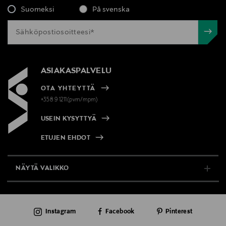
Suomeksi
På svenska
ASIAKASPALVELU
OTA YHTEYTTÄ
+358 9 1211(pvm/mpm)
USEIN KYSYTTYÄ
ETUJEN EHDOT
NÄYTÄ VALIKKO
TUKI & INFO
Instagram
Facebook
Pinterest
AJANKOHTAISTA