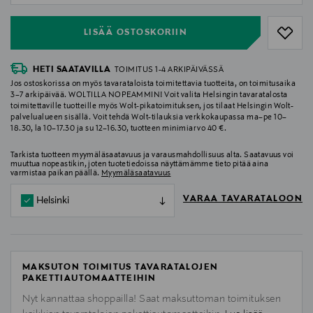
LISÄÄ OSTOSKORIIN
HETI SAATAVILLA
TOIMITUS 1-4 ARKIPÄIVÄSSÄ
Jos ostoskorissa on myös tavarataloista toimitettavia tuotteita, on toimitusaika
3–7 arkipäivää. WOLTILLA NOPEAMMIN! Voit valita Helsingin tavaratalosta
toimitettaville tuotteille myös Wolt-pikatoimituksen, jos tilaat Helsingin Wolt-
palvelualueen sisällä. Voit tehdä Wolt-tilauksia verkkokaupassa ma–pe 10–
18.30, la 10–17.30 ja su 12–16.30, tuotteen minimiarvo 40 €.
Tarkista tuotteen myymäläsaatavuus ja varausmahdollisuus alta. Saatavuus voi
muuttua nopeastikin, joten tuotetiedoissa näyttämämme tieto pitää aina
varmistaa paikan päällä.
Myymäläsaatavuus
VARAA TAVARATALOON
Helsinki
MAKSUTON TOIMITUS TAVARATALOJEN
PAKETTIAUTOMAATTEIHIN
Nyt kannattaa shoppailla! Saat maksuttoman toimituksen