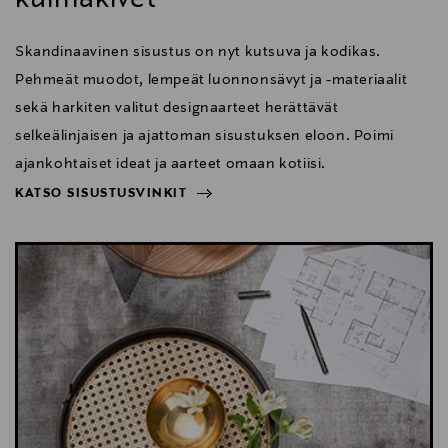
Skandinaavinen sisustus on nyt kutsuva ja kodikas.
Pehmeät muodot, lempeät luonnonsävyt ja -materiaalit
sekä harkiten valitut designaarteet herättävät
selkeälinjaisen ja ajattoman sisustuksen eloon. Poimi
ajankohtaiset ideat ja aarteet omaan kotiisi.
KATSO SISUSTUSVINKIT
NÄYTÄ VÄHEMMÄN
KATSO SISUSTUSVINKIT