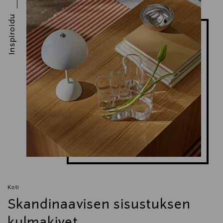
Sigg, kierrätetty alumiini
Inspiroidu
Koti
Skandinaavisen sisustuksen
kulmakivet