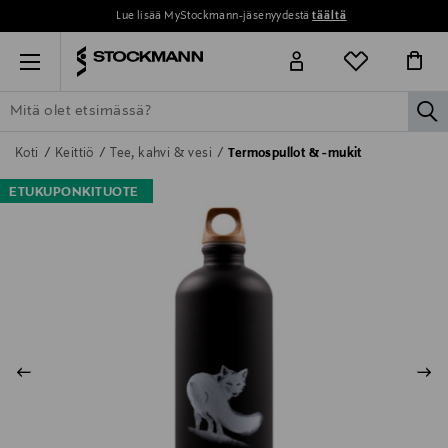
Lue lisää MyStockmann-jäsenyydestä
täältä
Menu
la
ETSI KAIKKI
NAISET
MIEHET
LAPSET
KOTI
KOSMETIIK
Koti
Keittiö
Tee, kahvi & vesi
Termospullot & -mukit
ETUKUPONKITUOTE