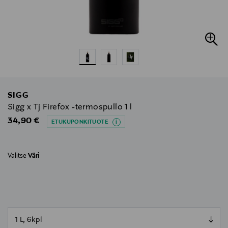
SIGG
Sigg x Tj Firefox -termospullo 1 l
Original Price
34,90 €
ETUKUPONKITUOTE
Valitse
Väri
null
null