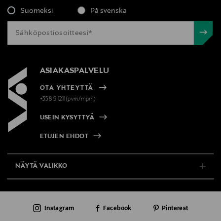
Suomeksi
På svenska
ASIAKASPALVELU
OTA YHTEYTTÄ
+358 9 1211(pvm/mpm)
USEIN KYSYTTYÄ
ETUJEN EHDOT
NÄYTÄ VALIKKO
TUKI & INFO
Instagram
Facebook
Pinterest
AJANKOHTAISTA