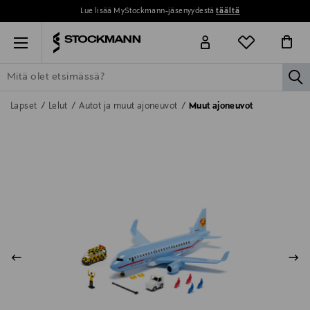
Lue lisää MyStockmann-jäsenyydestä
täältä
Menu
la
ETSI KAIKKI
NAISET
MIEHET
LAPSET
KOTI
KOSMETIIK
Lapset
Lelut
Autot ja muut ajoneuvot
Muut ajoneuvot