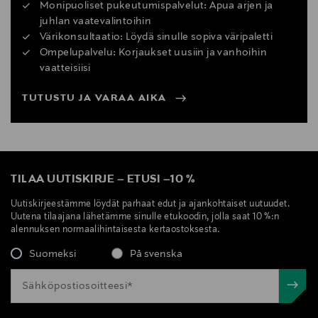
Monipuoliset pukeutumispalvelut: Apua arjen ja
juhlan vaatevalintoihin
Värikonsultaatio: Löydä sinulle sopiva väripaletti
Ompelupalvelu: Korjaukset uusiin ja vanhoihin
vaatteisiisi
TUTUSTU JA VARAA AIKA
TILAA UUTISKIRJE
–
ETUSI
–
10 %
Uutiskirjeestämme löydät parhaat edut ja ajankohtaiset uutuudet.
Uutena tilaajana lähetämme sinulle etukoodin, jolla saat 10 %:n
alennuksen normaalihintaisesta kertaostoksesta.
Suomeksi
På svenska