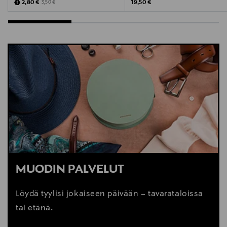
Discounted Price
Original Price
Original Price
2,80 €
19,50 €
3,50 €
MUODIN PALVELUT
Löydä tyylisi jokaiseen päivään – tavarataloissa
tai etänä.