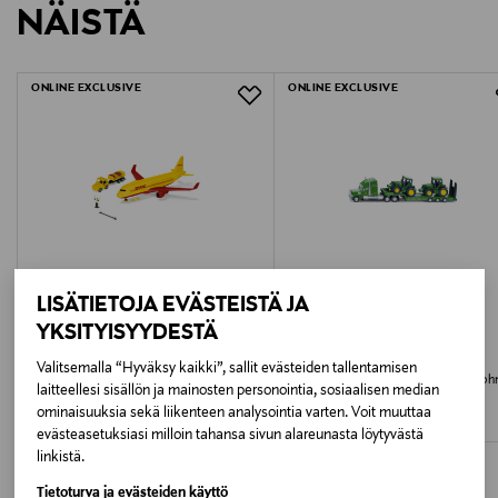
NÄISTÄ
LUE TARKEMMAT PALAUTUSOHJEET
Ikäsuositus
3+
ONLINE EXCLUSIVE
ONLINE EXCLUSIVE
Paristo sisältyy
Kyllä
Paristojen määrä
3
LISÄTIETOJA EVÄSTEISTÄ JA
Paristotyyppi
YKSITYISYYDESTÄ
LR41/AG3
SIKU
JOHN DEERE
Valitsemalla “Hyväksy kaikki”, sallit evästeiden tallentamisen
SIKU Lentokone DHL lisälaitteilla 38,5
SIKU Ajoneuvonkuljetusauto ja 2 Joh
laitteellesi sisällön ja mainosten personointia, sosiaalisen median
Avainsanat
cm
Deere -traktoria, 1:87, 22,5 cm
ominaisuuksia sekä liikenteen analysointia varten. Voit muuttaa
Original Price
Original Price
49,99 €
25,99 €
evästeasetuksiasi milloin tahansa sivun alareunasta löytyvästä
siku matkustajalentokone, lentokone lelu,
linkistä.
leikkilentokone tarvikkeilla, lasten lentokone,
matkustajalentokone lisävarusteilla, suuri
Tietoturva ja evästeiden käyttö