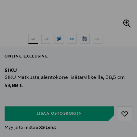
ONLINE EXCLUSIVE
SIKU
SIKU Matkustajalentokone lisätarvikkeilla, 38,5 cm
Original Price
53,99 €
null
null
LISÄÄ OSTOSKORIIN
Myy ja toimittaa
XS Lelut