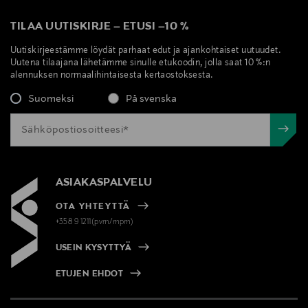
TILAA UUTISKIRJE
–
ETUSI
–
10 %
Uutiskirjeestämme löydät parhaat edut ja ajankohtaiset uutuudet.
Uutena tilaajana lähetämme sinulle etukoodin, jolla saat 10 %:n
alennuksen normaalihintaisesta kertaostoksesta.
Suomeksi
På svenska
ASIAKASPALVELU
OTA YHTEYTTÄ
+358 9 1211(pvm/mpm)
USEIN KYSYTTYÄ
ETUJEN EHDOT