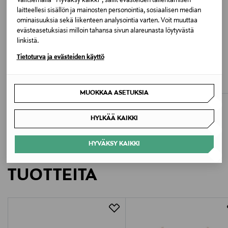
Valitsemalla “Hyväksy kaikki”, sallit evästeiden tallentamisen
laitteellesi sisällön ja mainosten personointia, sosiaalisen median
Valmistusmaa
ominaisuuksia sekä liikenteen analysointia varten. Voit muuttaa
evästeasetuksiasi milloin tahansa sivun alareunasta löytyvästä
Madagaskar
linkistä.
ETUKUPONKITUOTE
ETUKUPONKITUOTE
Tietoturva ja evästeiden käyttö
Valmistaja
SIMONE PERELE
SIMONE PERELE
Wish Shorty -alushousut
Reve-alushousut
Rishøj & de Lorenzo ApS
Original Price
Original Price
alk.
66,90 €
56,90 €
MUOKKAA ASETUKSIA
Valmistajan osoite
Rishøj & de Lorenzo ApS, Sandtoften 10 B, 2820
HYLKÄÄ KAIKKI
Gentofte, Copenhagen, Denmark
HYVÄKSY KAIKKI
LISÄÄ KIINNOSTAVIA
Digitaalinen osoite
TUOTTEITA
hello@rishojdelorenzo.dk
Avainsanat
simone perele, rintaliivit, kaarituelliset rintaliivit,
alusasut, alusvaatteet, t-paitaliivit, t-paitarintaliivit,