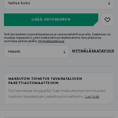
null
null
LISÄÄ OSTOSKORIIN
Tarkista tuotteen myymäläsaatavuus ja varausmahdollisuus alta. Saatavuus voi
muuttua nopeastikin, joten tuotetiedoissa näyttämämme tieto pitää aina
varmistaa paikan päällä.
Myymäläsaatavuus
MYYMÄLÄSAATAVUUS
Helsinki
MAKSUTON TOIMITUS TAVARATALOJEN
PAKETTIAUTOMAATTEIHIN
Nyt kannattaa shoppailla! Saat maksuttoman toimituksen
kaikkien tavaratalojen pakettiautomaatteihin.
Lue lisää