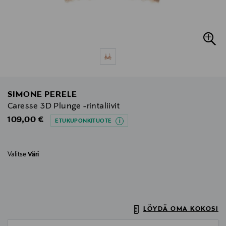
SIMONE PERELE
Caresse 3D Plunge -rintaliivit
Original Price
109,00 €
ETUKUPONKITUOTE
Valitse
Väri
LÖYDÄ OMA KOKOSI