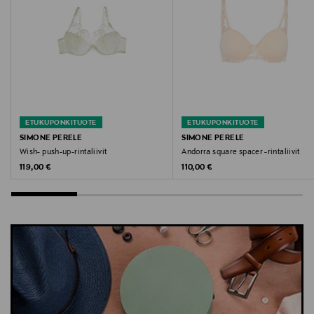
rintaliivit isorintaisille
ETUKUPONKITUOTE
ETUKUPONKITUOTE
SIMONE PERELE
SIMONE PERELE
Wish- push-up-rintaliivit
Andorra square spacer -rintaliivit
Original Price
Original Price
119,00 €
110,00 €