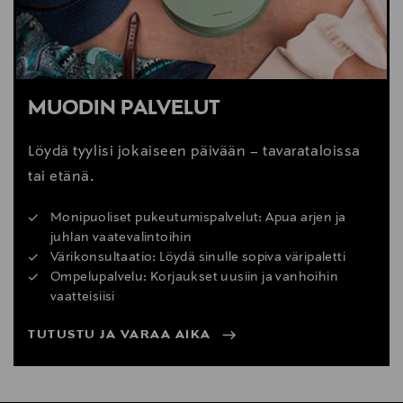
MUODIN PALVELUT
Löydä tyylisi jokaiseen päivään – tavarataloissa
tai etänä.
Monipuoliset pukeutumispalvelut: Apua arjen ja
juhlan vaatevalintoihin
Värikonsultaatio: Löydä sinulle sopiva väripaletti
Ompelupalvelu: Korjaukset uusiin ja vanhoihin
vaatteisiisi
TUTUSTU JA VARAA AIKA