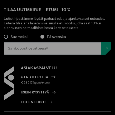
TILAA UUTISKIRJE
–
ETUSI
–
10 %
Uutiskirjeestämme löydät parhaat edut ja ajankohtaiset uutuudet.
Uutena tilaajana lähetämme sinulle etukoodin, jolla saat 10 %:n
alennuksen normaalihintaisesta kertaostoksesta.
Suomeksi
På svenska
ASIAKASPALVELU
OTA YHTEYTTÄ
+358 9 1211(pvm/mpm)
USEIN KYSYTTYÄ
ETUJEN EHDOT