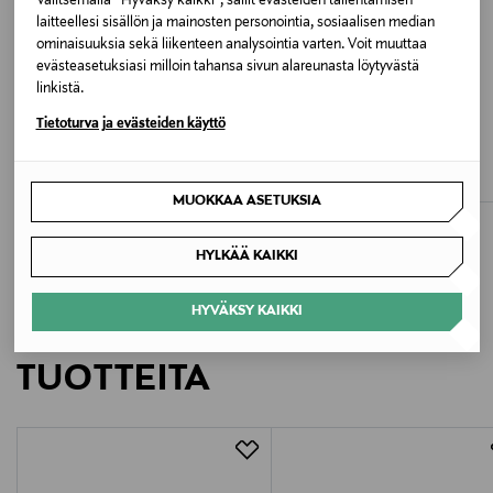
Valitsemalla “Hyväksy kaikki”, sallit evästeiden tallentamisen
laitteellesi sisällön ja mainosten personointia, sosiaalisen median
Valmistusmaa
ominaisuuksia sekä liikenteen analysointia varten. Voit muuttaa
evästeasetuksiasi milloin tahansa sivun alareunasta löytyvästä
Tunisia
linkistä.
ETUKUPONKITUOTE
ETUKUPONKITUOTE
Tietoturva ja evästeiden käyttö
Valmistajan tuotenumero
CALVIN KLEIN UNDERWEAR
CALVIN KLEIN UNDERWEAR
Bikini-alushousut
Alushousut Bikini
12X720
Original Price
Original Price
37,90 €
24,90 €
MUOKKAA ASETUKSIA
Valmistaja
HYLKÄÄ KAIKKI
Rishøj & de Lorenzo ApS
HYVÄKSY KAIKKI
Valmistajan osoite
LISÄÄ KIINNOSTAVIA
Rishøj & de Lorenzo ApS, Sandtoften 10 B, 2820
TUOTTEITA
Gentofte, Copenhagen, Denmark
Digitaalinen osoite
hello@rishojdelorenzo.dk