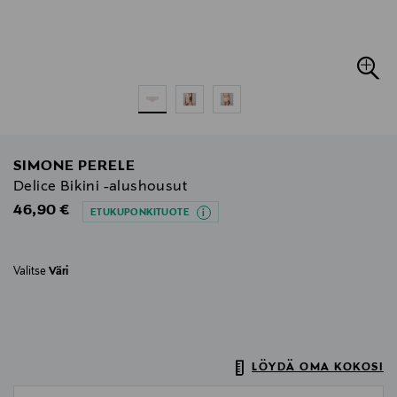
SIMONE PERELE
Delice Bikini -alushousut
Original Price
46,90 €
ETUKUPONKITUOTE
Valitse
Väri
LÖYDÄ OMA KOKOSI