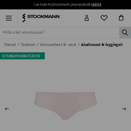
Lue lisää MyStockmann-jäsenyydestä
täältä
Menu
la
ETSI KAIKKI
NAISET
MIEHET
LAPSET
KOTI
KOSMETIIK
Naiset
Vaatteet
Alusvaatteet & -asut
Alushousut & leggingsit
ETUKUPONKITUOTE