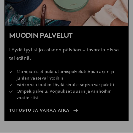
MUODIN PALVELUT
Löydä tyylisi jokaiseen päivään – tavarataloissa
tai etänä.
Monipuoliset pukeutumispalvelut: Apua arjen ja
juhlan vaatevalintoihin
Värikonsultaatio: Löydä sinulle sopiva väripaletti
Ompelupalvelu: Korjaukset uusiin ja vanhoihin
vaatteisiisi
TUTUSTU JA VARAA AIKA