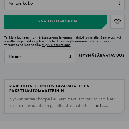
null
null
LISÄÄ OSTOSKORIIN
Tarkista tuotteen myymäläsaatavuus ja varausmahdollisuus alta. Saatavuus voi
muuttua nopeastikin, joten tuotetiedoissa näyttämämme tieto pitää aina
varmistaa paikan päällä.
Myymäläsaatavuus
MYYMÄLÄSAATAVUUS
Helsinki
MAKSUTON TOIMITUS TAVARATALOJEN
PAKETTIAUTOMAATTEIHIN
Nyt kannattaa shoppailla! Saat maksuttoman toimituksen
kaikkien tavaratalojen pakettiautomaatteihin.
Lue lisää