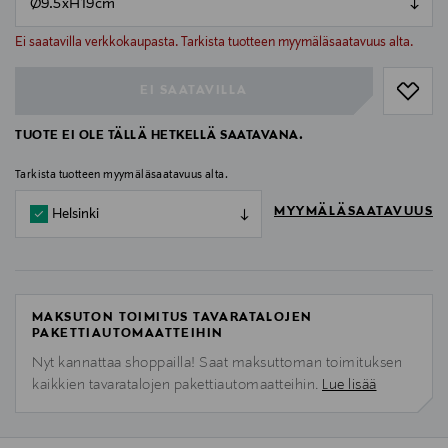
null
null
Ei saatavilla verkkokaupasta. Tarkista tuotteen myymäläsaatavuus alta.
EI SAATAVILLA
TUOTE EI OLE TÄLLÄ HETKELLÄ SAATAVANA.
Tarkista tuotteen myymäläsaatavuus alta.
MYYMÄLÄSAATAVUUS
Helsinki
MAKSUTON TOIMITUS TAVARATALOJEN
PAKETTIAUTOMAATTEIHIN
Nyt kannattaa shoppailla! Saat maksuttoman toimituksen
kaikkien tavaratalojen pakettiautomaatteihin.
Lue lisää