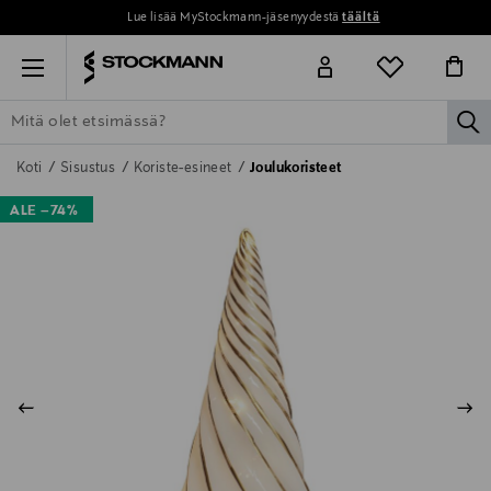
Lue lisää MyStockmann-jäsenyydestä
täältä
Menu
la
ETSI KAIKKI
NAISET
MIEHET
LAPSET
KOTI
KOSMETIIK
Koti
Sisustus
Koriste-esineet
Joulukoristeet
ALE –74%