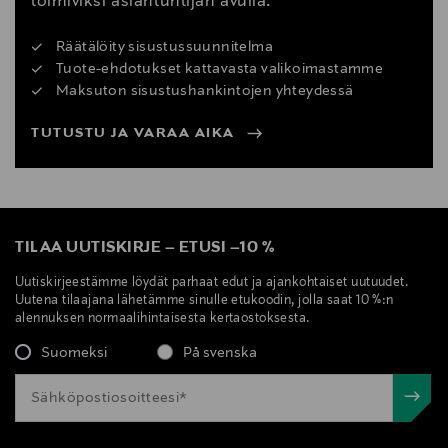
toimiviksi asiantuntijan avulla.
Räätälöity sisustussuunnitelma
Tuote-ehdotukset kattavasta valikoimastamme
Maksuton sisustushankintojen yhteydessä
TUTUSTU JA VARAA AIKA
TILAA UUTISKIRJE
–
ETUSI
–
10 %
Uutiskirjeestämme löydät parhaat edut ja ajankohtaiset uutuudet.
Uutena tilaajana lähetämme sinulle etukoodin, jolla saat 10 %:n
alennuksen normaalihintaisesta kertaostoksesta.
Suomeksi
På svenska