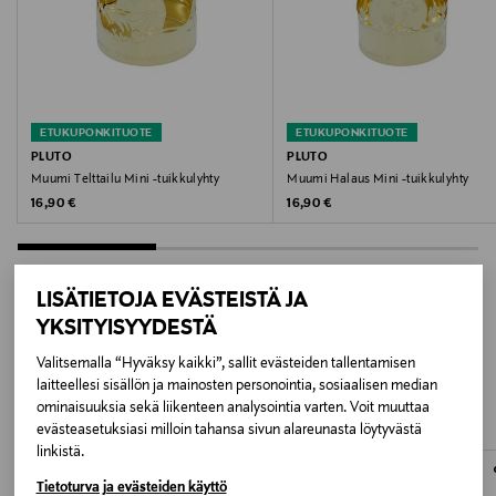
Puhdista kostealla liinalla.
Kokotiedot
9.5 x 19 cm
ETUKUPONKITUOTE
ETUKUPONKITUOTE
Väri
PLUTO
PLUTO
Muumi Telttailu Mini -tuikkulyhty
Muumi Halaus Mini -tuikkulyhty
WHITE/GOLD
Original Price
Original Price
16,90 €
16,90 €
Koko
Ø9.5xH19cm
LISÄTIETOJA EVÄSTEISTÄ JA
YKSITYISYYDESTÄ
Valmistusmaa
LISÄÄ KIINNOSTAVIA
Valitsemalla “Hyväksy kaikki”, sallit evästeiden tallentamisen
Kiina
laitteellesi sisällön ja mainosten personointia, sosiaalisen median
TUOTTEITA
ominaisuuksia sekä liikenteen analysointia varten. Voit muuttaa
Valmistajan tuotenumero
evästeasetuksiasi milloin tahansa sivun alareunasta löytyvästä
linkistä.
37776
Tietoturva ja evästeiden käyttö