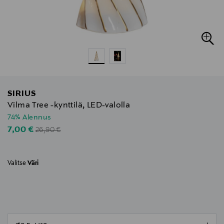
SIRIUS
Vilma Tree -kynttilä, LED-valolla
74% Alennus
Original Price
Discounted Price
7,00 €
26,90 €
Valitse
Väri