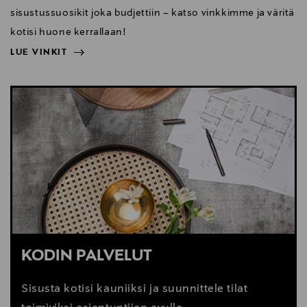
sisustussuosikit joka budjettiin – katso vinkkimme ja väritä
kotisi huone kerrallaan!
LUE VINKIT
NÄYTÄ VÄHEMMÄN
LUE VINKIT
KODIN PALVELUT
Sisusta kotisi kauniiksi ja suunnittele tilat