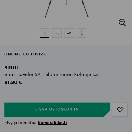
ONLINE EXCLUSIVE
SIRUI
Sirui Traveler 5A - alumiininen kolmijalka
Original Price
81,90 €
null
null
LISÄÄ OSTOSKORIIN
Myy ja toimittaa
Kameraliike.fi