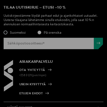
TILAA UUTISKIRJE
–
ETUSI
–
10 %
Uutiskirjeestämme löydät parhaat edut ja ajankohtaiset uutuudet.
Uutena tilaajana lähetämme sinulle etukoodin, jolla saat 10 %:n
alennuksen normaalihintaisesta kertaostoksesta.
Suomeksi
På svenska
ASIAKASPALVELU
OTA YHTEYTTÄ
+358 9 1211(pvm/mpm)
USEIN KYSYTTYÄ
ETUJEN EHDOT