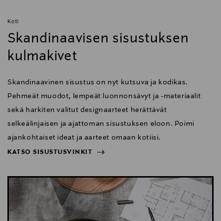
Kuulapään mukana tulee Acra-swiss-yhteensopiva
pikalevy.
Koti
Skandinaavisen sisustuksen
kulmakivet
Tekniset tiedot:
Kantavuus: 4 kg
Skandinaavinen sisustus on nyt kutsuva ja kodikas.
Pehmeät muodot, lempeät luonnonsävyt ja -materiaalit
Maksimikorkeus keskiputki ylhäällä: 138 cm
sekä harkiten valitut designaarteet herättävät
Minimikorkeus: 16 cm
selkeälinjaisen ja ajattoman sisustuksen eloon. Poimi
ajankohtaiset ideat ja aarteet omaan kotiisi.
Kuljetusmitta: 31,5 cm
KATSO SISUSTUSVINKIT
Paino: 1,05 kg
NÄYTÄ VÄHEMMÄN
KATSO SISUSTUSVINKIT
Materiaali: Alumiini
Jalkojen osien määrä: 5