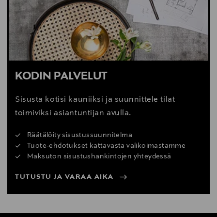
Jalkojen lukot: 4 kierrelukkoa
Jalkojen taittuvuus: 22, 35 astetta
Jalkojen putkien halkaisija: 12, 15,5, 19, 22,5 astetta
Pikakiinnityslevy: TY-C10
KODIN PALVELUT
Sisusta kotisi kauniiksi ja suunnittele tilat
toimiviksi asiantuntijan avulla.
Räätälöity sisustussuunnitelma
Tuote-ehdotukset kattavasta valikoimastamme
Maksuton sisustushankintojen yhteydessä
TUTUSTU JA VARAA AIKA