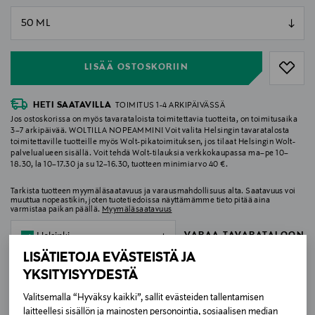
null
null
LISÄÄ OSTOSKORIIN
HETI SAATAVILLA
TOIMITUS 1-4 ARKIPÄIVÄSSÄ
Jos ostoskorissa on myös tavarataloista toimitettavia tuotteita, on toimitusaika
3–7 arkipäivää. WOLTILLA NOPEAMMIN! Voit valita Helsingin tavaratalosta
toimitettaville tuotteille myös Wolt-pikatoimituksen, jos tilaat Helsingin Wolt-
palvelualueen sisällä. Voit tehdä Wolt-tilauksia verkkokaupassa ma–pe 10–
18.30, la 10–17.30 ja su 12–16.30, tuotteen minimiarvo 40 €.
Tarkista tuotteen myymäläsaatavuus ja varausmahdollisuus alta. Saatavuus voi
muuttua nopeastikin, joten tuotetiedoissa näyttämämme tieto pitää aina
varmistaa paikan päällä.
Myymäläsaatavuus
VARAA TAVARATALOON
Helsinki
LISÄTIETOJA EVÄSTEISTÄ JA
YKSITYISYYDESTÄ
Valitsemalla “Hyväksy kaikki”, sallit evästeiden tallentamisen
MAKSUTON TOIMITUS TAVARATALOJEN
laitteellesi sisällön ja mainosten personointia, sosiaalisen median