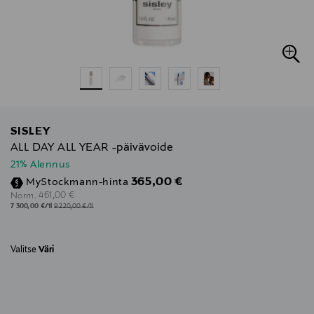
SISLEY
ALL DAY ALL YEAR -päivävoide
21% Alennus
Discounted Price
365,00 €
MyStockmann-hinta
Original Price
461,00 €
Norm.
7 300,00 €/1l
9 220,00 €/1l
Valitse
Väri