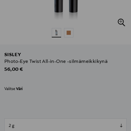
SISLEY
Photo-Eye Twist All-in-One -silmämeikkikynä
Original Price
56,00 €
Valitse
Väri
null
null