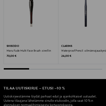
Valmistusmaa
Italia
Valmistajan tuotenumero
187022
Valmistaja
SHISEIDO
CLARINS
Sisley
Maru Fude Multi Face Brush -sivellin
Waterproof Pencil -silmänrajauskyn
Original Price
Original Price
70,00 €
24,00 €
Valmistajan osoite
3, Avenue de Friedland, 75008 Paris, France
Digitaalinen osoite
TILAA UUTISKIRJE
–
ETUSI
–
10 %
francoise.gillet@sisley.fr
Uutiskirjeestämme löydät parhaat edut ja ajankohtaiset uutuudet.
Uutena tilaajana lähetämme sinulle etukoodin, jolla saat 10 %:n
Avainsanat
alennuksen normaalihintaisesta kertaostoksesta.