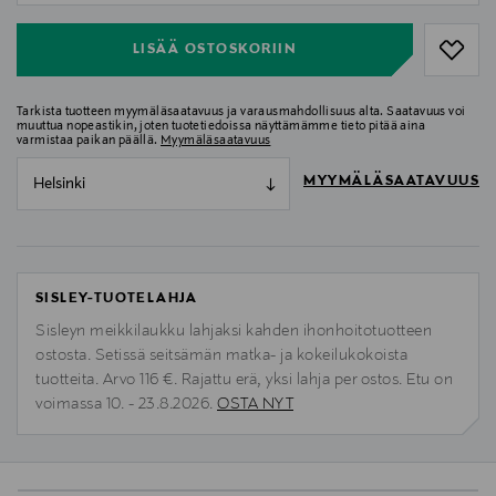
LISÄÄ OSTOSKORIIN
Tarkista tuotteen myymäläsaatavuus ja varausmahdollisuus alta. Saatavuus voi
muuttua nopeastikin, joten tuotetiedoissa näyttämämme tieto pitää aina
varmistaa paikan päällä.
Myymäläsaatavuus
MYYMÄLÄSAATAVUUS
Helsinki
SISLEY-TUOTELAHJA
Sisleyn meikkilaukku lahjaksi kahden ihonhoitotuotteen
ostosta. Setissä seitsämän matka- ja kokeilukokoista
tuotteita. Arvo 116 €. Rajattu erä, yksi lahja per ostos. Etu on
voimassa 10. - 23.8.2026.
OSTA NYT