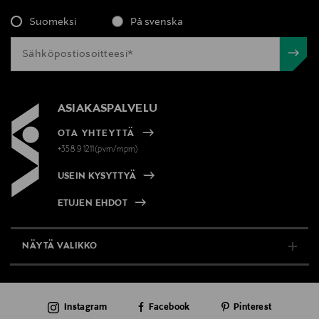
Sisley, luomiväri, luomikynä, eyeliner,
Suomeksi
På svenska
silmänrajauskynä, meikkikynä, silmät
ASIAKASPALVELU
OTA YHTEYTTÄ
+358 9 1211(pvm/mpm)
USEIN KYSYTTYÄ
ETUJEN EHDOT
NÄYTÄ VALIKKO
TUKI & INFO
Instagram
Facebook
Pinterest
AJANKOHTAISTA