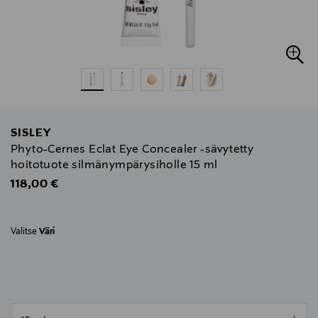
SISLEY
Phyto-Cernes Eclat Eye Concealer -sävytetty
hoitotuote silmänympärysiholle 15 ml
Original Price
118,00 €
Valitse
Väri
null