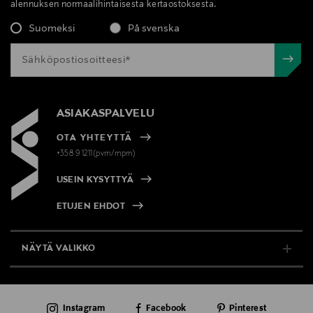
Sisley
alennuksen normaalihintaisesta kertaostoksesta.
Suomeksi
På svenska
Valmistajan osoite
3, Avenue de Friedland, 75008 Paris, France
Digitaalinen osoite
ASIAKASPALVELU
francoise.gillet@sisley.fr
OTA YHTEYTTÄ
Avainsanat
+358 9 1211(pvm/mpm)
Sisley, Phyto-Cernes Eclat, peitevoidesilmille,
USEIN KYSYTTYÄ
peitevoide, sävytetty, silmänympärysvoide
ETUJEN EHDOT
NÄYTÄ VALIKKO
TUKI & INFO
Instagram
Facebook
Pinterest