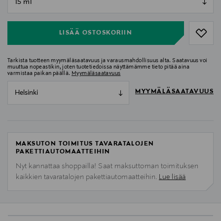
null
LISÄÄ OSTOSKORIIN
Tarkista tuotteen myymäläsaatavuus ja varausmahdollisuus alta. Saatavuus voi
muuttua nopeastikin, joten tuotetiedoissa näyttämämme tieto pitää aina
varmistaa paikan päällä.
Myymäläsaatavuus
MYYMÄLÄSAATAVUUS
Helsinki
MAKSUTON TOIMITUS TAVARATALOJEN
PAKETTIAUTOMAATTEIHIN
Nyt kannattaa shoppailla! Saat maksuttoman toimituksen
kaikkien tavaratalojen pakettiautomaatteihin.
Lue lisää