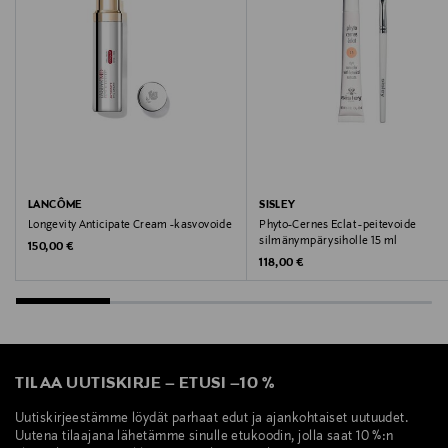
DIPOLYHYDROXYSTEARATE, ISOSTEARYL SEBACATE,
ETHYLHEXYLGLYCERIN, POLYSORBATE 60, SORBITAN
ISOSTEARATE, DISODIUM STEAROYL GLUTAMATE,
PENTYLENE GLYCOL, ARGININE, ALUMINUM
HYDROXIDE, CITRIC ACID, SORBIC ACID, SODIUM
BENZOATE, POTASSIUM SORBATE,
PHENOXYETHANOL, MAY CONTAIN [+/- TITANIUM
DIOXIDE (CI 77891), IRON OXIDES (CI 77491, CI 77492,
LANCÔME
SISLEY
CI 77499)].
Longevity Anticipate Cream -kasvovoide
Phyto-Cernes Eclat -peitevoide
silmänympärysiholle 15 ml
Original Price
150,00 €
Valmistusmaa
Original Price
118,00 €
Ranska
Valmistajan tuotenumero
9161522
TILAA UUTISKIRJE
–
ETUSI
–
10 %
Uutiskirjeestämme löydät parhaat edut ja ajankohtaiset uutuudet.
Valmistaja
Uutena tilaajana lähetämme sinulle etukoodin, jolla saat 10 %:n