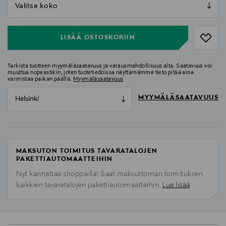
null
null
LISÄÄ OSTOSKORIIN
Tarkista tuotteen myymäläsaatavuus ja varausmahdollisuus alta. Saatavuus voi
muuttua nopeastikin, joten tuotetiedoissa näyttämämme tieto pitää aina
varmistaa paikan päällä.
Myymäläsaatavuus
MYYMÄLÄSAATAVUUS
Helsinki
MAKSUTON TOIMITUS TAVARATALOJEN
PAKETTIAUTOMAATTEIHIN
Nyt kannattaa shoppailla! Saat maksuttoman toimituksen
kaikkien tavaratalojen pakettiautomaatteihin.
Lue lisää