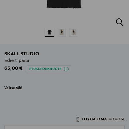
SKALL STUDIO
Edie t-paita
Original Price
65,00 €
ETUKUPONKITUOTE
Valitse
Väri
LÖYDÄ OMA KOKOSI