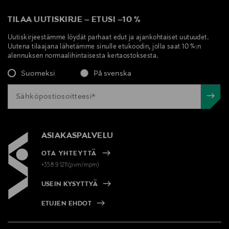
TILAA UUTISKIRJE
–
ETUSI
–
10 %
Uutiskirjeestämme löydät parhaat edut ja ajankohtaiset uutuudet.
Uutena tilaajana lähetämme sinulle etukoodin, jolla saat 10 %:n
alennuksen normaalihintaisesta kertaostoksesta.
Suomeksi
På svenska
ASIAKASPALVELU
OTA YHTEYTTÄ
+358 9 1211(pvm/mpm)
USEIN KYSYTTYÄ
ETUJEN EHDOT