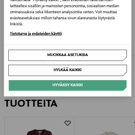
Valitsemalla “Hyväksy kaikki”, sallit evästeiden tallentamisen
laitteellesi sisällön ja mainosten personointia, sosiaalisen median
Valmistusmaa
ominaisuuksia sekä liikenteen analysointia varten. Voit muuttaa
evästeasetuksiasi milloin tahansa sivun alareunasta löytyvästä
Intia
linkistä.
ALE –60%
ALE –62%
Tietoturva ja evästeiden käyttö
Valmistajan tuotenumero
BMUIR
PENNYBLACK
Maggiora-neule
PbbMaggio-neule
CL3011 GOTS
Discounted Price
Discounted Price
Original Price
Original Price
50,00 €
33,90 €
125,00 €
89,00 €
MUOKKAA ASETUKSIA
Valmistaja
Skall Studio
HYLKÄÄ KAIKKI
Valmistajan osoite
HYVÄKSY KAIKKI
LISÄÄ KIINNOSTAVIA
Skall Studio, Amaliegade 15, 3rd floor, 1256
TUOTTEITA
Copenhagen K, Denmark
Digitaalinen osoite
info@skallstudio.com