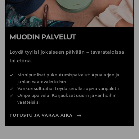
MUODIN PALVELUT
Löydä tyylisi jokaiseen päivään – tavarataloissa
tai etänä.
Monipuoliset pukeutumispalvelut: Apua arjen ja
juhlan vaatevalintoihin
Värikonsultaatio: Löydä sinulle sopiva väripaletti
Ompelupalvelu: Korjaukset uusiin ja vanhoihin
vaatteisiisi
TUTUSTU JA VARAA AIKA