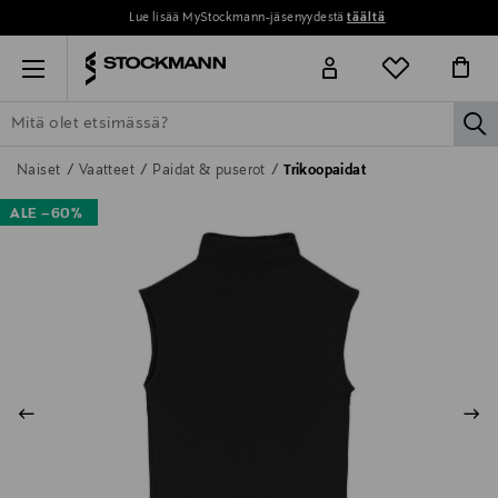
Lue lisää MyStockmann-jäsenyydestä
täältä
Menu
la
ETSI KAIKKI
NAISET
MIEHET
LAPSET
KOTI
KOSMETIIK
Naiset
Vaatteet
Paidat & puserot
Trikoopaidat
ALE –60%