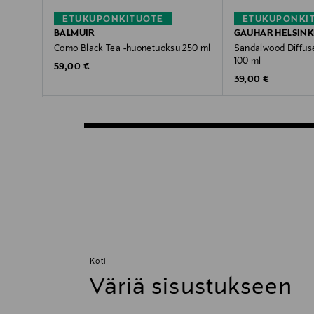
ETUKUPONKITUOTE
ETUKUPONKI
BALMUIR
GAUHAR HELSINK
Como Black Tea -huonetuoksu 250 ml
Sandalwood Diffus
100 ml
Original Price
59,00 €
Original Price
39,00 €
Koti
Väriä sisustukseen