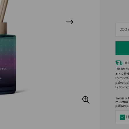
n
200 
n
H
Jos ostos
arkipäiv
toimitett
palvelua
la 10–17
Tarkista
muuttua 
paikan p
H