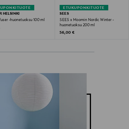
KUPONKITUOTE
ETUKUPONKITUOTE
 HELSINKI
SEES
ffuser -huonetuoksu 100 ml
SEES x Moomin Nordic Winter -
huonetuoksu 200 ml
 Price
€
Original Price
56,00 €