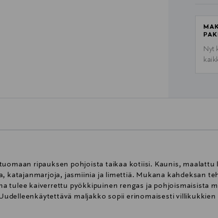
MAK
PAK
Nyt 
kaik
tuomaan ripauksen pohjoista taikaa kotiisi. Kaunis, maalattu
a, katajanmarjoja, jasmiinia ja limettiä. Mukana kahdeksan te
tulee kaiverrettu pyökkipuinen rengas ja pohjoismaisista metsi
 Uudelleenkäytettävä maljakko sopii erinomaisesti villikukkien