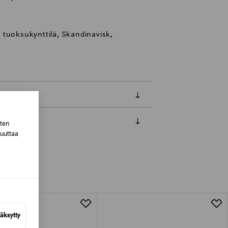
 tuoksukynttilä, Skandinavisk,
sten
muuttaa
luessa tuotteen vastaanottamisesta.
tuotteen koosta riippuen
lla valittuun osoitteeseen.
äksytty