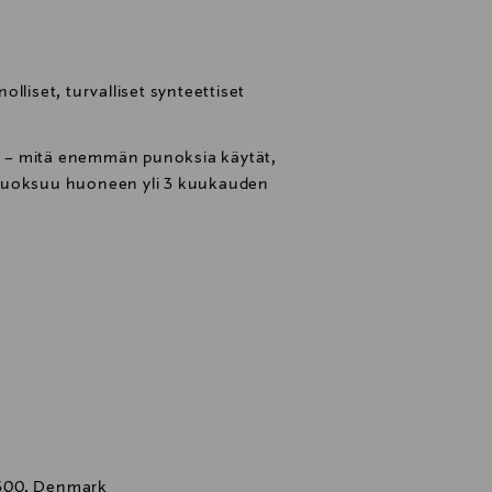
nolliset, turvalliset synteettiset
 – mitä enemmän punoksia käytät,
Tuoksuu huoneen yli 3 kuukauden
500, Denmark