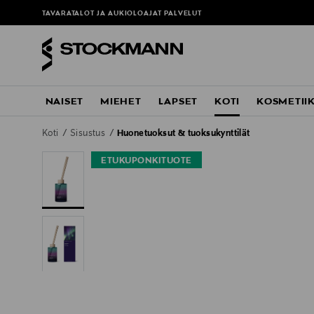
TAVARATALOT JA AUKIOLOAJAT
PALVELUT
NAISET
MIEHET
LAPSET
KOTI
KOSMETII
Koti
Sisustus
Huonetuoksut & tuoksukynttilät
ETUKUPONKITUOTE