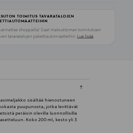
SUTON TOIMITUS TAVARATALOJEN
ETTIAUTOMAATTEIHIN
kannattaa shoppailla! Saat maksuttoman toimituksen
kien tavaratalojen pakettiautomaatteihin.
Lue lisää
 lasimaljakko sisältää hienostuneen
hokasta puupunosta, jotka levittävät
stä peräisin olevilla luonnollisilla
 asetteluun. Koko 200 ml, kesto yli 3