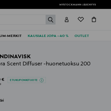
MYSTOCKMANN-JÄSENYYS
label.header.go
UM-MERKIT
KAUSIALE JOPA –40 %
OUTLET
NDINAVISK
ra Scent Diffuser -huonetuoksu 200
al Price
 €
ETUKUPONKITUOTE
l
äri