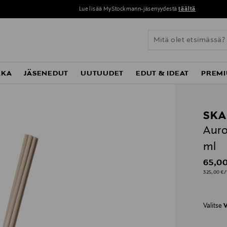
Lue lisää MyStockmann-jäsenyydestä
täältä
KKA
JÄSENEDUT
UUTUUDET
EDUT & IDEAT
PREMI
SKA
Auro
ml
Origin
65,00
325,00 €/1
Valitse
V