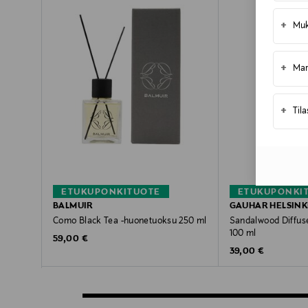
+
Muk
+
Mar
+
Til
ETUKUPONKITUOTE
ETUKUPONKI
BALMUIR
GAUHAR HELSINK
Como Black Tea -huonetuoksu 250 ml
Sandalwood Diffus
100 ml
Original Price
59,00 €
Original Price
39,00 €