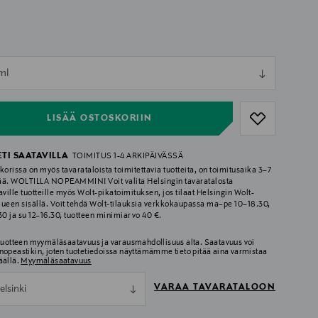
ull
ml
ull
LISÄÄ OSTOSKORIIN
ETI SAATAVILLA
TOIMITUS 1-4 ARKIPÄIVÄSSÄ
korissa on myös tavarataloista toimitettavia tuotteita, on toimitusaika 3–7
ää. WOLTILLA NOPEAMMIN! Voit valita Helsingin tavaratalosta
aville tuotteille myös Wolt-pikatoimituksen, jos tilaat Helsingin Wolt-
lueen sisällä. Voit tehdä Wolt-tilauksia verkkokaupassa ma–pe 10–18.30,
.30 ja su 12–16.30, tuotteen minimiarvo 40 €.
 tuotteen myymäläsaatavuus ja varausmahdollisuus alta. Saatavuus voi
nopeastikin, joten tuotetiedoissa näyttämämme tieto pitää aina varmistaa
äällä.
Myymäläsaatavuus
VARAA TAVARATALOON
elsinki