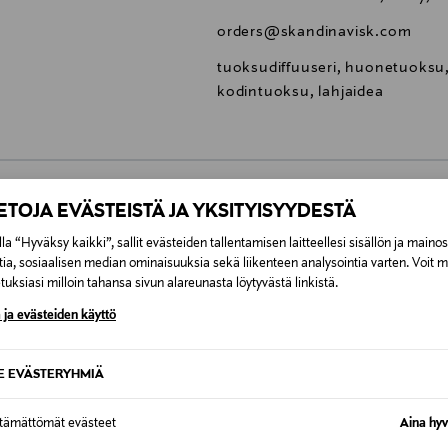
orders@skandinavisk.com
tuoksudiffuuseri, huonetuoksu,
kodintuoksu, lahjaidea
IETOJA EVÄSTEISTÄ JA YKSITYISYYDESTÄ
0,00 €
la “Hyväksy kaikki”, sallit evästeiden tallentamisen laitteellesi sisällön ja maino
tia, sosiaalisen median ominaisuuksia sekä liikenteen analysointia varten. Voit 
inen tilaukseesi. Voit palauttaa tilaamasi tuotteen 30 vuorokauden ku
0,00 € – 4,90 €
uksiasi milloin tahansa sivun alareunasta löytyvästä linkistä.
rvitse ilmoittaa palautuksesta etukäteen.
 ja evästeiden käyttö
ÖS NÄISTÄ
7,90 €–50,00 € kuljetusyhtiöstä ja 
SE EVÄSTERYHMIÄ
Alk. 6,90 €, kun toimitus on saatavi
ttämättömät evästeet
Aina hyv