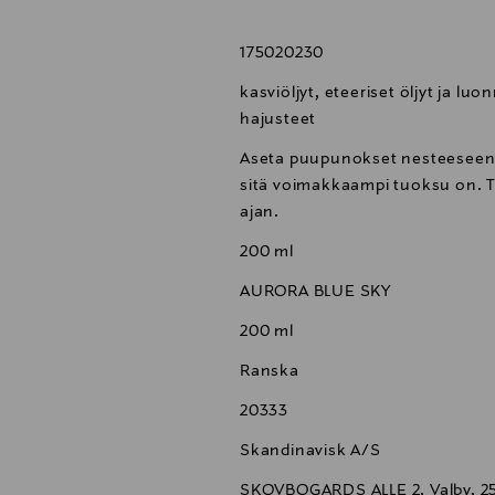
175020230
kasviöljyt, eteeriset öljyt ja luon
hajusteet
Aseta puupunokset nesteeseen
sitä voimakkaampi tuoksu on. 
ajan.
200 ml
AURORA BLUE SKY
200 ml
Ranska
20333
Skandinavisk A/S
SKOVBOGARDS ALLE 2, Valby, 2