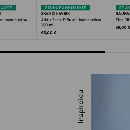
TUOTE
ETUKUPONKITUOTE
ETU
I
SKANDINAVISK
GAUHAR
er -huonetuoksu
Arktis Scent Diffuser -huonetuoksu
Pine Di
200 ml
Original
39,00 
Original Price
65,00 €
Inspiroidu