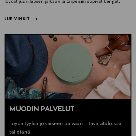
löydät juuri lapsen jalkaan ja tarpeisiin sopivat kengät.
LUE VINKIT
NÄYTÄ VÄHEMMÄN
LUE VINKIT
MUODIN PALVELUT
Löydä tyylisi jokaiseen päivään – tavarataloissa
tai etänä.