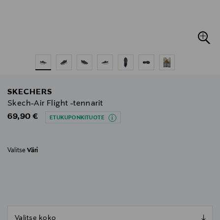
SKECHERS
Skech-Air Flight -tennarit
Original Price
69,90 €
ETUKUPONKITUOTE
Valitse
Väri
null