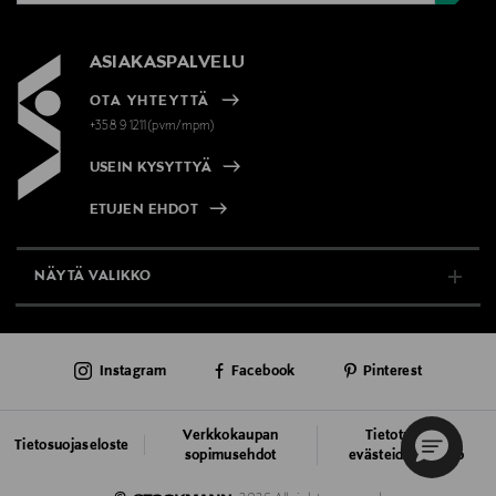
ASIAKASPALVELU
OTA YHTEYTTÄ
+358 9 1211(pvm/mpm)
USEIN KYSYTTYÄ
ETUJEN EHDOT
NÄYTÄ VALIKKO
TUKI & INFO
Instagram
Facebook
Pinterest
AJANKOHTAISTA
PALVELUT
Verkkokaupan
Tietoturva ja
Tietosuojaseloste
sopimusehdot
evästeiden käyttö
VASTUULLISUUS