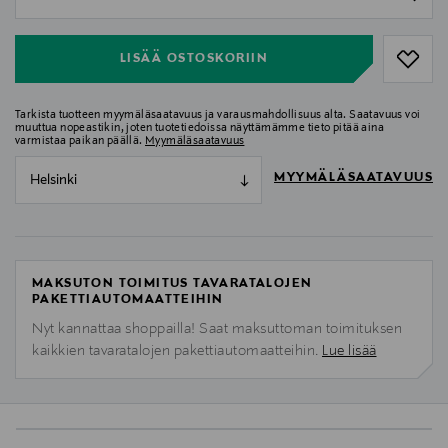
null
LISÄÄ OSTOSKORIIN
Tarkista tuotteen myymäläsaatavuus ja varausmahdollisuus alta. Saatavuus voi
muuttua nopeastikin, joten tuotetiedoissa näyttämämme tieto pitää aina
varmistaa paikan päällä.
Myymäläsaatavuus
MYYMÄLÄSAATAVUUS
Helsinki
MAKSUTON TOIMITUS TAVARATALOJEN
PAKETTIAUTOMAATTEIHIN
Nyt kannattaa shoppailla! Saat maksuttoman toimituksen
kaikkien tavaratalojen pakettiautomaatteihin.
Lue lisää