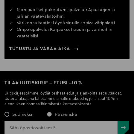
Monipuoliset pukeutumispalvelut: Apua arjen ja
juhlan vaatevalintoihin
Värikonsultaatio: Löydä sinulle sopiva väripaletti
Ompelupalvelu: Korjaukset uusiin ja vanhoihin
vaatteisiisi
TUTUSTU JA VARAA AIKA
TILAA UUTISKIRJE
–
ETUSI
–
10 %
Uutiskirjeestämme löydät parhaat edut ja ajankohtaiset uutuudet.
Uutena tilaajana lähetämme sinulle etukoodin, jolla saat 10 %:n
alennuksen normaalihintaisesta kertaostoksesta.
Suomeksi
På svenska