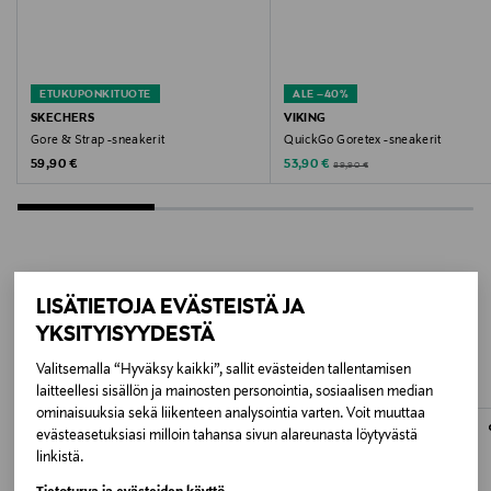
Valmistusmaa
Kiina
ETUKUPONKITUOTE
ALE –40%
SKECHERS
VIKING
Valmistajan tuotenumero
Gore & Strap -sneakerit
QuickGo Goretex -sneakerit
Original Price
Discounted Price
Original Price
59,90 €
53,90 €
89,90 €
404095L
Valmistaja
SPORTS CONNECTION FINLAND OY
LISÄTIETOJA EVÄSTEISTÄ JA
LISÄÄ KIINNOSTAVIA
Valmistajan osoite
YKSITYISYYDESTÄ
TUOTTEITA
Skechers®-Sports Connection ApS, Kvaglundvej 89,
Valitsemalla “Hyväksy kaikki”, sallit evästeiden tallentamisen
6705 Esbjerg Ø, Tanska
laitteellesi sisällön ja mainosten personointia, sosiaalisen median
ominaisuuksia sekä liikenteen analysointia varten. Voit muuttaa
Digitaalinen osoite
evästeasetuksiasi milloin tahansa sivun alareunasta löytyvästä
linkistä.
info@skechers.fi