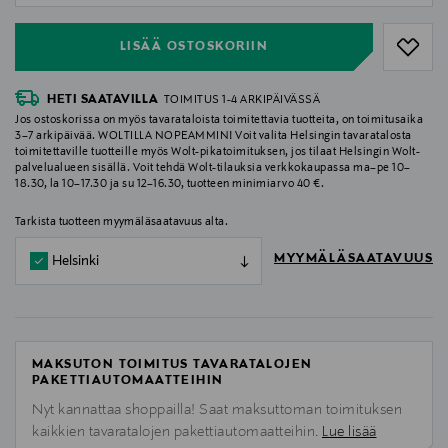
LISÄÄ OSTOSKORIIN
HETI SAATAVILLA
TOIMITUS 1-4 ARKIPÄIVÄSSÄ
Jos ostoskorissa on myös tavarataloista toimitettavia tuotteita, on toimitusaika
3–7 arkipäivää. WOLTILLA NOPEAMMIN! Voit valita Helsingin tavaratalosta
toimitettaville tuotteille myös Wolt-pikatoimituksen, jos tilaat Helsingin Wolt-
palvelualueen sisällä. Voit tehdä Wolt-tilauksia verkkokaupassa ma–pe 10–
18.30, la 10–17.30 ja su 12–16.30, tuotteen minimiarvo 40 €.
Tarkista tuotteen myymäläsaatavuus alta.
MYYMÄLÄSAATAVUUS
Helsinki
MAKSUTON TOIMITUS TAVARATALOJEN
PAKETTIAUTOMAATTEIHIN
Nyt kannattaa shoppailla! Saat maksuttoman toimituksen
kaikkien tavaratalojen pakettiautomaatteihin.
Lue lisää