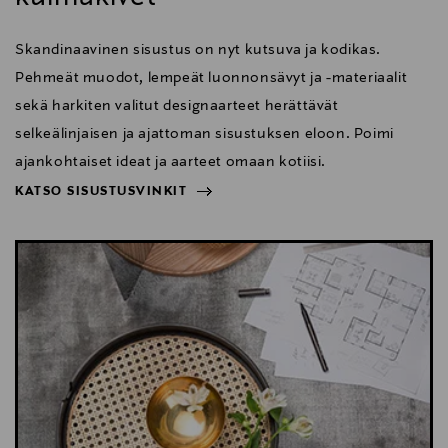
Skandinaavinen sisustus on nyt kutsuva ja kodikas.
Pehmeät muodot, lempeät luonnonsävyt ja -materiaalit
sekä harkiten valitut designaarteet herättävät
selkeälinjaisen ja ajattoman sisustuksen eloon. Poimi
ajankohtaiset ideat ja aarteet omaan kotiisi.
KATSO SISUSTUSVINKIT
NÄYTÄ VÄHEMMÄN
KATSO SISUSTUSVINKIT