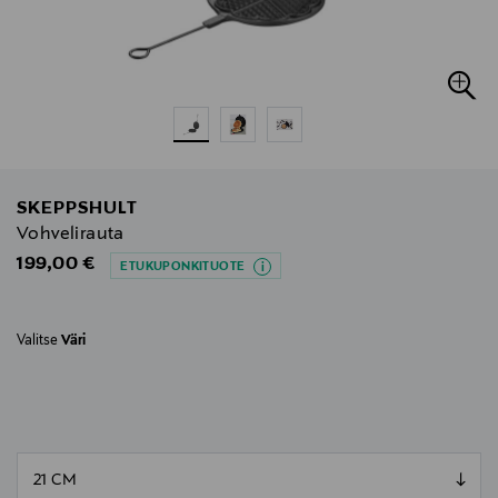
SKEPPSHULT
Vohvelirauta
Original Price
199,00 €
ETUKUPONKITUOTE
Valitse
Väri
null
null