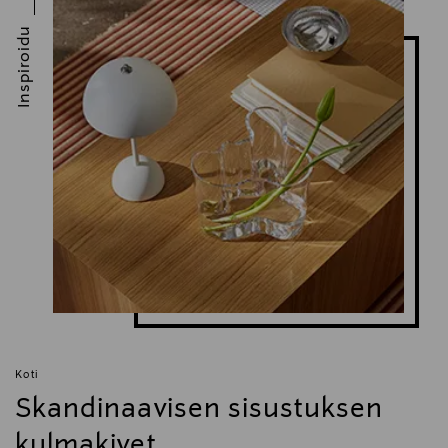
vohvelipannu
Inspiroidu
Koti
Skandinaavisen sisustuksen
kulmakivet