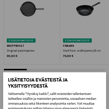
Halkaisija
21 cm
Takuu
300 kk
ETUKUPONKITUOTE
ETUKUPONKITUOTE
SKEPPSHULT
FISKARS
Takuun lisätieto
Original-paistinpannu
Hard Face -wokkipannu 28 cm
Original Price
Original Price
99,90 €
79,99 €
Valuraudan tuotantohäiriöitä vastaan
Väri
N/A BLACK
LISÄTIETOJA EVÄSTEISTÄ JA
YKSITYISYYDESTÄ
Koko
LISÄÄ KIINNOSTAVIA
Valitsemalla “Hyväksy kaikki”, sallit evästeiden tallentamisen
21 CM
laitteellesi sisällön ja mainosten personointia, sosiaalisen median
TUOTTEITA
ominaisuuksia sekä liikenteen analysointia varten. Voit muuttaa
evästeasetuksiasi milloin tahansa sivun alareunasta löytyvästä