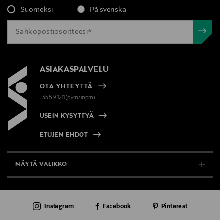
Suomeksi
På svenska
ASIAKASPALVELU
OTA YHTEYTTÄ
+358 9 1211(pvm/mpm)
USEIN KYSYTTYÄ
ETUJEN EHDOT
NÄYTÄ VALIKKO
TUKI & INFO
Instagram
Facebook
Pinterest
AJANKOHTAISTA