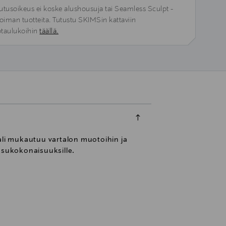
utusoikeus ei koske alushousuja tai Seamless Sculpt -
koiman tuotteita. Tutustu SKIMSin kattaviin
taulukoihin
täällä.
aali mukautuu vartalon muotoihin ja
asukokonaisuuksille.