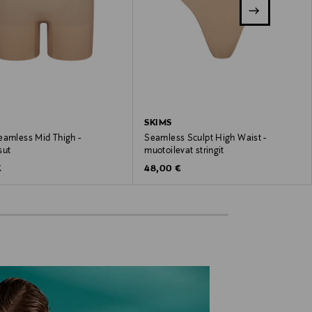
SKIMS
eamless Mid Thigh -
Seamless Sculpt High Waist -
sut
muotoilevat stringit
 Price
Original Price
€
48,00 €