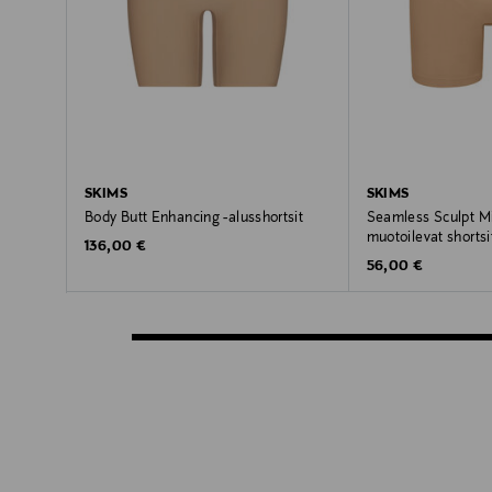
SKIMS
SKIMS
Body Butt Enhancing -alusshortsit
Seamless Sculpt Mi
muotoilevat shortsi
Original Price
136,00 €
Original Price
56,00 €