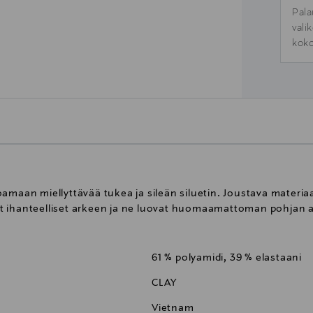
Pala
vali
koko
oamaan miellyttävää tukea ja sileän siluetin. Joustava materi
t ihanteelliset arkeen ja ne luovat huomaamattoman pohjan 
61 % polyamidi, 39 % elastaani
CLAY
Vietnam