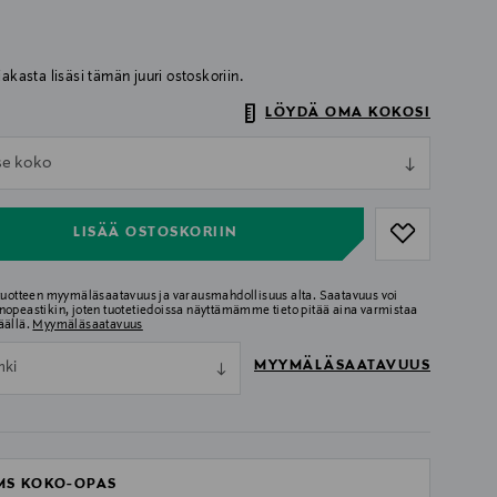
iakasta lisäsi tämän juuri ostoskoriin.
LÖYDÄ OMA KOKOSI
ull
tse koko
ull
LISÄÄ OSTOSKORIIN
 tuotteen myymäläsaatavuus ja varausmahdollisuus alta. Saatavuus voi
nopeastikin, joten tuotetiedoissa näyttämämme tieto pitää aina varmistaa
äällä.
Myymäläsaatavuus
MYYMÄLÄSAATAVUUS
nki
MS KOKO-OPAS