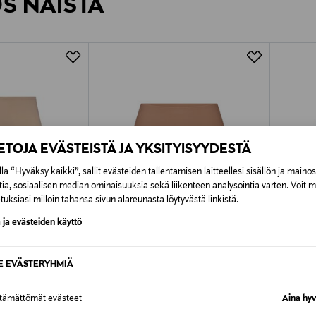
ÖS NÄISTÄ
7,90 €–50,00 € kuljetusyhtiöstä ja 
Alk. 6,90 €, kun toimitus on saatavi
IETOJA EVÄSTEISTÄ JA YKSITYISYYDESTÄ
la “Hyväksy kaikki”, sallit evästeiden tallentamisen laitteellesi sisällön ja maino
tia, sosiaalisen median ominaisuuksia sekä liikenteen analysointia varten. Voit 
uksiasi milloin tahansa sivun alareunasta löytyvästä linkistä.
 ja evästeiden käyttö
SE EVÄSTERYHMIÄ
TUOTE
ttämättömät evästeet
Aina hyv
SKIMS
SKIMS