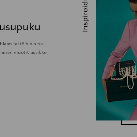
Inspiroidu
housupuku
hlaan tai töihin aina
oninen muotiklassikko