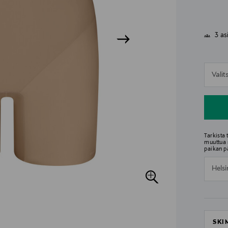
3 as
n
Vali
n
Tarkista
muuttua 
paikan p
Helsi
SKI