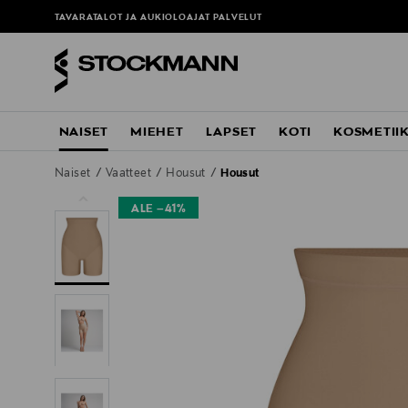
TAVARATALOT JA AUKIOLOAJAT
PALVELUT
NAISET
MIEHET
LAPSET
KOTI
KOSMETII
Naiset
Vaatteet
Housut
Housut
ALE –41%