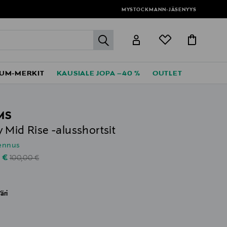
MYSTOCKMANN-JÄSENYYS
label.header.go
UM-MERKIT
KAUSIALE JOPA –40 %
OUTLET
MS
 Mid Rise -alusshortsit
lennus
Original Price
unted Price
0 €
100,00 €
äri