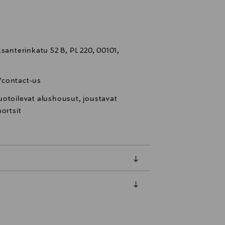
santerinkatu 52 B, PL 220, 00101,
/contact-us
uotoilevat alushousut, joustavat
ortsit
luessa tuotteen vastaanottamisesta.