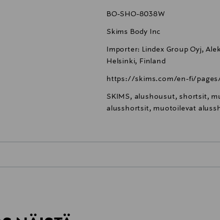
BO-SHO-8038W
Skims Body Inc
Importer: Lindex Group Oyj, Alek
Helsinki, Finland
https://skims.com/en-fi/pages
SKIMS, alushousut, shortsit, m
alusshortsit, muotoilevat alussh
0,00 €
inen tilaukseesi. Voit palauttaa tilaamasi tuotteen 30 vuorokauden ku
0,00 € – 4,90 €
rvitse ilmoittaa palautuksesta etukäteen.