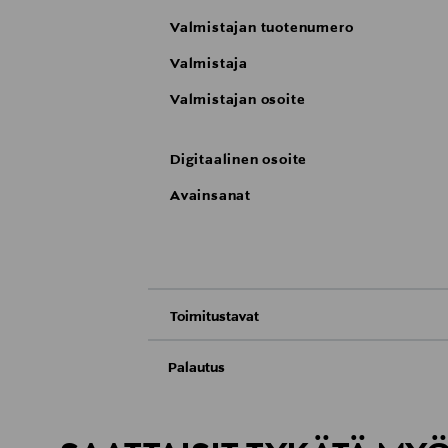
Valmistajan tuotenumero
Valmistaja
Valmistajan osoite
Digitaalinen osoite
Avainsanat
Toimitustavat
Nouto tavaratalosta
Palautus
Meille on hyvin tärkeää, että olet tyytyvä
Toimitus automaattiin tai noutopisteeseen
Palauttaminen on maksutonta eikä sinun ta