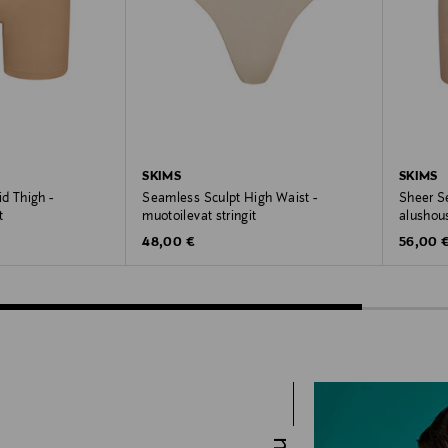
SKIMS
SKIMS
d Thigh -
Seamless Sculpt High Waist -
Sheer S
t
muotoilevat stringit
alushou
Original Price
Original
48,00 €
56,00 