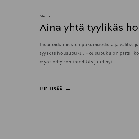
Muoti
Aina yhtä tyylikäs 
Inspiroidu miesten pukumuodista ja valitse ju
tyylikäs housupuku. Housupuku on paitsi ik
myös erityisen trendikäs juuri nyt.
LUE LISÄÄ