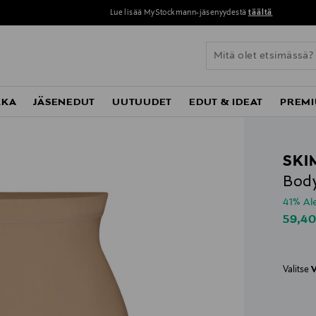
Lue lisää MyStockmann-jäsenyydestä
täältä
KKA
JÄSENEDUT
UUTUUDET
EDUT & IDEAT
PREMI
SKI
Body
41% A
Disco
59,4
Valitse
V