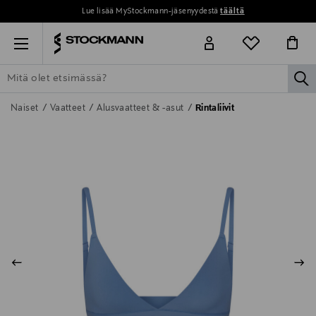
Lue lisää MyStockmann-jäsenyydestä
täältä
Menu
la
ETSI KAIKKI
NAISET
MIEHET
LAPSET
KOTI
KOSMETIIK
Naiset
Vaatteet
Alusvaatteet & -asut
Rintaliivit