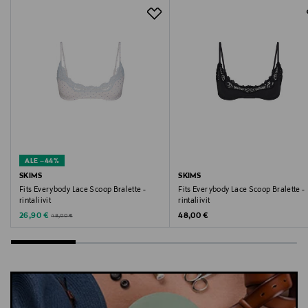
Digitaalinen osoite
https://skims.com/en-fi/pages/contact-us
Avainsanat
rintaliivit, bralette, naisten alusvaatteet, SKIMS
ALE –44%
SKIMS
SKIMS
Fits Everybody Lace Scoop Bralette -
Fits Everybody Lace Scoop Bralette -
rintaliivit
rintaliivit
Discounted Price
Original Price
Original Price
26,90 €
48,00 €
48,00 €