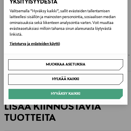
YKSITYISYYDESTÄ
Väri
Valitsemalla “Hyväksy kaikki”, sallit evästeiden tallentamisen
ARCTIC
laitteellesi sisällön ja mainosten personointia, sosiaalisen median
ominaisuuksia sekä liikenteen analysointia varten. Voit muuttaa
evästeasetuksiasi milloin tahansa sivun alareunasta löytyvästä
Valmistusmaa
linkistä.
Vietnam
Tietoturva ja evästeiden käyttö
SKIMS
SKIMS
Valmistajan tuotenumero
Boyfriend t-paita
Fits Everybody Lace Scoop Bralette -
rintaliivit
Original Price
62,00 €
BR-TRI-9200
MUOKKAA ASETUKSIA
Original Price
48,00 €
Valmistaja
HYLKÄÄ KAIKKI
Skims Body Inc
HYVÄKSY KAIKKI
Valmistajan osoite
LISÄÄ KIINNOSTAVIA
Importer: Lindex Group Oyj, Aleksanterinkatu 52 B, PL
TUOTTEITA
220, 00101, Helsinki, Finland