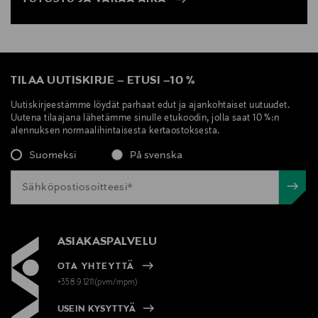
TILAA UUTISKIRJE
–
ETUSI
–
10 %
Uutiskirjeestämme löydät parhaat edut ja ajankohtaiset uutuudet.
Uutena tilaajana lähetämme sinulle etukoodin, jolla saat 10 %:n
alennuksen normaalihintaisesta kertaostoksesta.
Suomeksi
På svenska
ASIAKASPALVELU
OTA YHTEYTTÄ
+358 9 1211(pvm/mpm)
USEIN KYSYTTYÄ