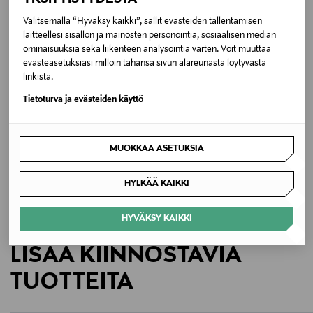
Väri
Valitsemalla “Hyväksy kaikki”, sallit evästeiden tallentamisen
laitteellesi sisällön ja mainosten personointia, sosiaalisen median
ONYX
ominaisuuksia sekä liikenteen analysointia varten. Voit muuttaa
evästeasetuksiasi milloin tahansa sivun alareunasta löytyvästä
Valmistusmaa
linkistä.
Vietnam
Tietoturva ja evästeiden käyttö
SKIMS
SKIMS
Valmistajan tuotenumero
Seamless Sculpt Brief -body
Plunge-body
Original Price
Original Price
100,00 €
112,00 €
MUOKKAA ASETUKSIA
BD-THG-9224
HYLKÄÄ KAIKKI
Valmistaja
Skims Body Inc
HYVÄKSY KAIKKI
Valmistajan osoite
LISÄÄ KIINNOSTAVIA
Importer: Lindex Group Oyj, Aleksanterinkatu 52 B, PL
TUOTTEITA
220, 00101, Helsinki, Finland