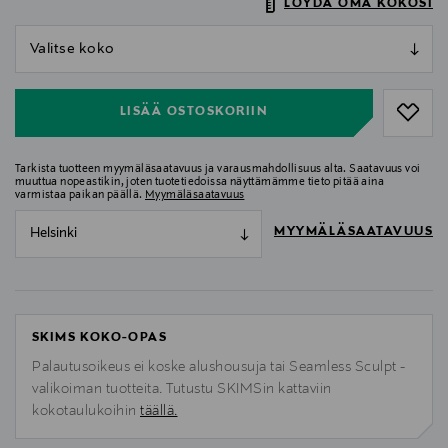
LÖYDÄ OMA KOKOSI
null
null
LISÄÄ OSTOSKORIIN
Tarkista tuotteen myymäläsaatavuus ja varausmahdollisuus alta. Saatavuus voi
muuttua nopeastikin, joten tuotetiedoissa näyttämämme tieto pitää aina
varmistaa paikan päällä.
Myymäläsaatavuus
MYYMÄLÄSAATAVUUS
Helsinki
SKIMS KOKO-OPAS
Palautusoikeus ei koske alushousuja tai Seamless Sculpt -
valikoiman tuotteita. Tutustu SKIMSin kattaviin
kokotaulukoihin
täällä.