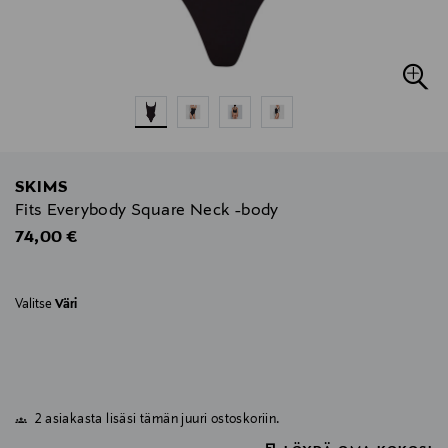
SKIMS
Fits Everybody Square Neck -body
Original Price
74,00 €
Valitse
Väri
2 asiakasta lisäsi tämän juuri ostoskoriin.