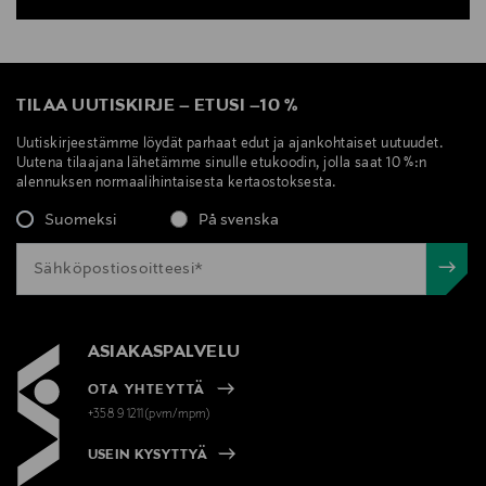
TILAA UUTISKIRJE
–
ETUSI
–
10 %
Uutiskirjeestämme löydät parhaat edut ja ajankohtaiset uutuudet.
Uutena tilaajana lähetämme sinulle etukoodin, jolla saat 10 %:n
alennuksen normaalihintaisesta kertaostoksesta.
Suomeksi
På svenska
ASIAKASPALVELU
OTA YHTEYTTÄ
+358 9 1211(pvm/mpm)
USEIN KYSYTTYÄ