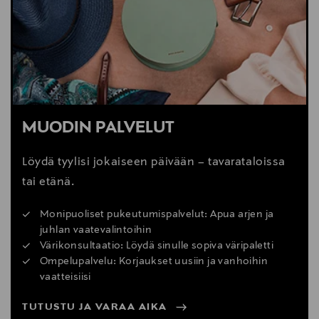
MUODIN PALVELUT
Löydä tyylisi jokaiseen päivään – tavarataloissa
tai etänä.
Monipuoliset pukeutumispalvelut: Apua arjen ja
juhlan vaatevalintoihin
Värikonsultaatio: Löydä sinulle sopiva väripaletti
Ompelupalvelu: Korjaukset uusiin ja vanhoihin
vaatteisiisi
TUTUSTU JA VARAA AIKA