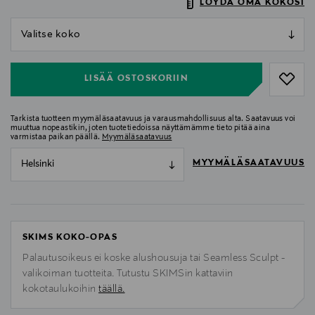
LÖYDÄ OMA KOKOSI
null
null
LISÄÄ OSTOSKORIIN
Tarkista tuotteen myymäläsaatavuus ja varausmahdollisuus alta. Saatavuus voi
muuttua nopeastikin, joten tuotetiedoissa näyttämämme tieto pitää aina
varmistaa paikan päällä.
Myymäläsaatavuus
MYYMÄLÄSAATAVUUS
Helsinki
SKIMS KOKO-OPAS
Palautusoikeus ei koske alushousuja tai Seamless Sculpt -
valikoiman tuotteita. Tutustu SKIMSin kattaviin
kokotaulukoihin
täällä.