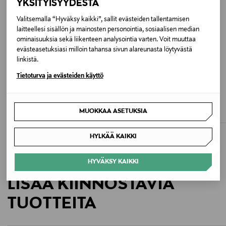
YKSITYISYYDESTÄ
CLAY
Valitsemalla “Hyväksy kaikki”, sallit evästeiden tallentamisen
laitteellesi sisällön ja mainosten personointia, sosiaalisen median
Valmistusmaa
ominaisuuksia sekä liikenteen analysointia varten. Voit muuttaa
evästeasetuksiasi milloin tahansa sivun alareunasta löytyvästä
Turkki
linkistä.
Tietoturva ja evästeiden käyttö
Valmistajan tuotenumero
SKIMS
SKIMS
Body Waist Cincher -vyötärökorsetti
Seamless Sculpt Mid Thigh -
PN-THG-3360
muotoilevat shortsit
Original Price
100,00 €
MUOKKAA ASETUKSIA
Original Price
56,00 €
Valmistaja
HYLKÄÄ KAIKKI
Skims Body Inc
HYVÄKSY KAIKKI
Valmistajan osoite
LISÄÄ KIINNOSTAVIA
Importer: Lindex Group Oyj, Aleksanterinkatu 52 B, PL
220, 00101, Helsinki, Finland
TUOTTEITA
Digitaalinen osoite