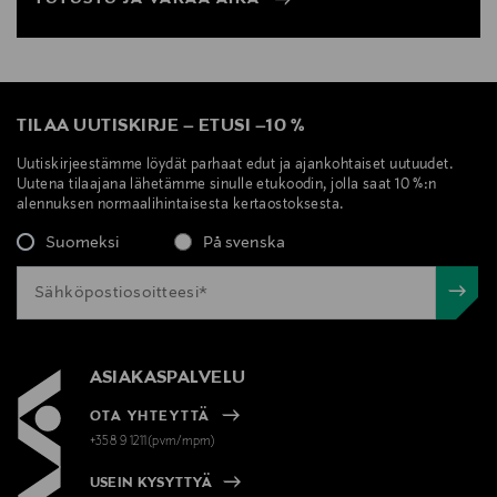
TILAA UUTISKIRJE
–
ETUSI
–
10 %
Uutiskirjeestämme löydät parhaat edut ja ajankohtaiset uutuudet.
Uutena tilaajana lähetämme sinulle etukoodin, jolla saat 10 %:n
alennuksen normaalihintaisesta kertaostoksesta.
Suomeksi
På svenska
ASIAKASPALVELU
OTA YHTEYTTÄ
+358 9 1211(pvm/mpm)
USEIN KYSYTTYÄ