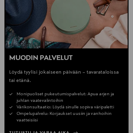
MUODIN PALVELUT
Löydä tyylisi jokaiseen päivään – tavarataloissa
tai etänä.
Monipuoliset pukeutumispalvelut: Apua arjen ja
juhlan vaatevalintoihin
Värikonsultaatio: Löydä sinulle sopiva väripaletti
Ompelupalvelu: Korjaukset uusiin ja vanhoihin
vaatteisiisi
TUTUSTU JA VARAA AIKA