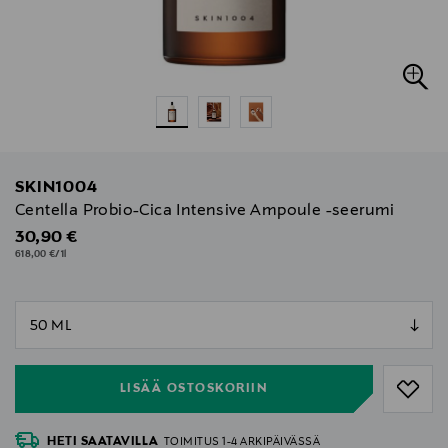
SKIN1004
Centella Probio-Cica Intensive Ampoule -seerumi
Original Price
30,90 €
618,00 €/1l
null
null
LISÄÄ OSTOSKORIIN
HETI SAATAVILLA
TOIMITUS 1-4 ARKIPÄIVÄSSÄ