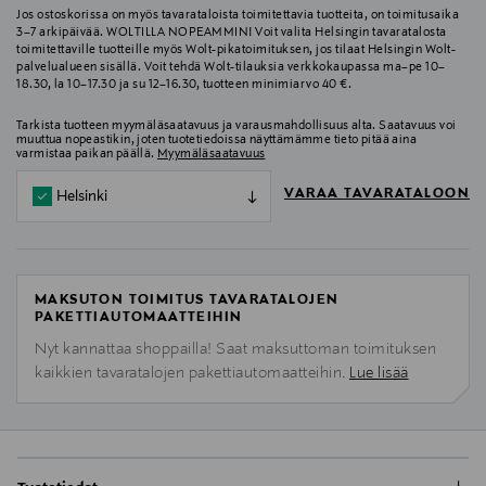
Jos ostoskorissa on myös tavarataloista toimitettavia tuotteita, on toimitusaika
3–7 arkipäivää. WOLTILLA NOPEAMMIN! Voit valita Helsingin tavaratalosta
toimitettaville tuotteille myös Wolt-pikatoimituksen, jos tilaat Helsingin Wolt-
palvelualueen sisällä. Voit tehdä Wolt-tilauksia verkkokaupassa ma–pe 10–
18.30, la 10–17.30 ja su 12–16.30, tuotteen minimiarvo 40 €.
Tarkista tuotteen myymäläsaatavuus ja varausmahdollisuus alta. Saatavuus voi
muuttua nopeastikin, joten tuotetiedoissa näyttämämme tieto pitää aina
varmistaa paikan päällä.
Myymäläsaatavuus
VARAA TAVARATALOON
Helsinki
MAKSUTON TOIMITUS TAVARATALOJEN
PAKETTIAUTOMAATTEIHIN
Nyt kannattaa shoppailla! Saat maksuttoman toimituksen
kaikkien tavaratalojen pakettiautomaatteihin.
Lue lisää