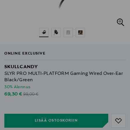
ONLINE EXCLUSIVE
SKULLCANDY
SLYR PRO MULTI-PLATFORM Gaming Wired Over-Ear
Black/Green
30% Alennus
Original Price
Discounted Price
69,30 €
99,00 €
null
null
LISÄÄ OSTOSKORIIN