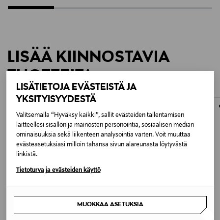
LISÄÄ KIINNOSTAVIA
TUOTTEITA
LISÄTIETOJA EVÄSTEISTÄ JA
YKSITYISYYDESTÄ
Valitsemalla “Hyväksy kaikki”, sallit evästeiden tallentamisen
laitteellesi sisällön ja mainosten personointia, sosiaalisen median
ominaisuuksia sekä liikenteen analysointia varten. Voit muuttaa
evästeasetuksiasi milloin tahansa sivun alareunasta löytyvästä
linkistä.
Tietoturva ja evästeiden käyttö
MUOKKAA ASETUKSIA
JÄSENETU –21%
ETUKUPONKITUOTE