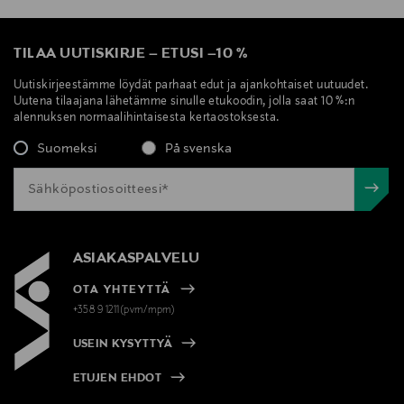
TILAA UUTISKIRJE
–
ETUSI
–
10 %
Uutiskirjeestämme löydät parhaat edut ja ajankohtaiset uutuudet.
Uutena tilaajana lähetämme sinulle etukoodin, jolla saat 10 %:n
alennuksen normaalihintaisesta kertaostoksesta.
Suomeksi
På svenska
ASIAKASPALVELU
OTA YHTEYTTÄ
+358 9 1211(pvm/mpm)
USEIN KYSYTTYÄ
ETUJEN EHDOT