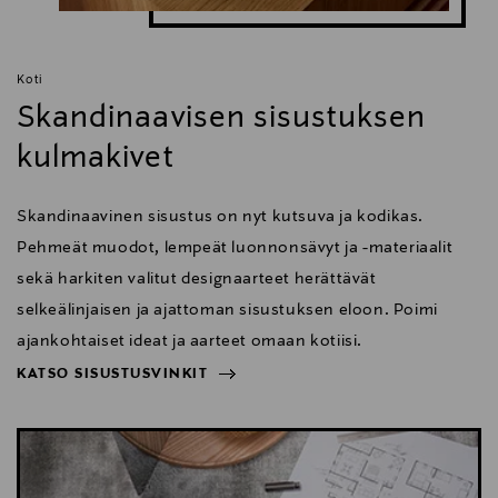
Koti
Skandinaavisen sisustuksen
kulmakivet
Skandinaavinen sisustus on nyt kutsuva ja kodikas.
Pehmeät muodot, lempeät luonnonsävyt ja -materiaalit
sekä harkiten valitut designaarteet herättävät
selkeälinjaisen ja ajattoman sisustuksen eloon. Poimi
ajankohtaiset ideat ja aarteet omaan kotiisi.
KATSO SISUSTUSVINKIT
NÄYTÄ VÄHEMMÄN
KATSO SISUSTUSVINKIT