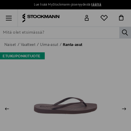
Lue lisää MyStockmann-jäsenyydestä
täältä
Menu
la
ETSI KAIKKI
NAISET
MIEHET
LAPSET
KOTI
KOSMETIIK
Naiset
Vaatteet
Uima-asut
Ranta-asut
ETUKUPONKITUOTE