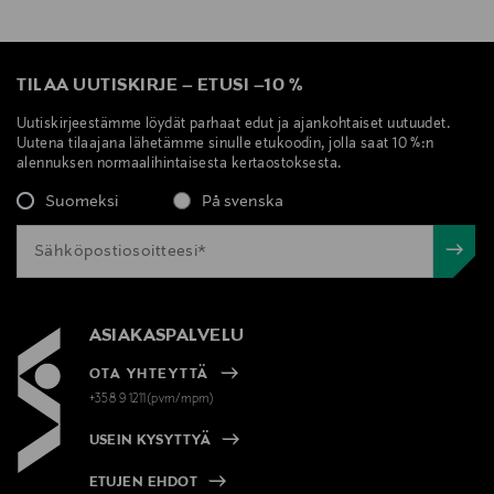
TILAA UUTISKIRJE
–
ETUSI
–
10 %
Uutiskirjeestämme löydät parhaat edut ja ajankohtaiset uutuudet.
Uutena tilaajana lähetämme sinulle etukoodin, jolla saat 10 %:n
alennuksen normaalihintaisesta kertaostoksesta.
Suomeksi
På svenska
ASIAKASPALVELU
OTA YHTEYTTÄ
+358 9 1211(pvm/mpm)
USEIN KYSYTTYÄ
ETUJEN EHDOT