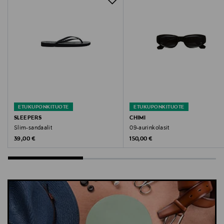
varvassandaalit, rantasandaalit, sandaalit,
kesäjalkineet, SLEEPERS, allassandaalit, flip flops
ETUKUPONKITUOTE
ETUKUPONKITUOTE
SLEEPERS
CHIMI
Slim-sandaalit
09-aurinkolasit
Original Price
Original Price
39,00 €
150,00 €