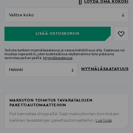
LÖYDÄ OMA KOKOSI
null
null
LISÄÄ OSTOSKORIIN
Tarkista tuotteen myymäläsaatavuus ja varausmahdollisuus alta. Saatavuus voi
muuttua nopeastikin, joten tuotetiedoissa näyttämämme tieto pitää aina
varmistaa paikan päällä.
Myymäläsaatavuus
MYYMÄLÄSAATAVUUS
Helsinki
MAKSUTON TOIMITUS TAVARATALOJEN
PAKETTIAUTOMAATTEIHIN
Nyt kannattaa shoppailla! Saat maksuttoman toimituksen
kaikkien tavaratalojen pakettiautomaatteihin.
Lue lisää