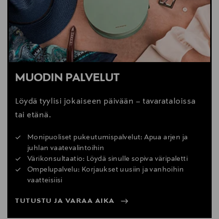
MUODIN PALVELUT
Löydä tyylisi jokaiseen päivään – tavarataloissa
tai etänä.
Monipuoliset pukeutumispalvelut: Apua arjen ja
juhlan vaatevalintoihin
Värikonsultaatio: Löydä sinulle sopiva väripaletti
Ompelupalvelu: Korjaukset uusiin ja vanhoihin
vaatteisiisi
TUTUSTU JA VARAA AIKA