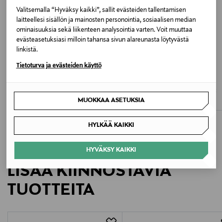
Valitsemalla “Hyväksy kaikki”, sallit evästeiden tallentamisen
Valmistusmaa
laitteellesi sisällön ja mainosten personointia, sosiaalisen median
ominaisuuksia sekä liikenteen analysointia varten. Voit muuttaa
Sri Lanka
evästeasetuksiasi milloin tahansa sivun alareunasta löytyvästä
linkistä.
Valmistajan tuotenumero
Tietoturva ja evästeiden käyttö
ETUKUPONKITUOTE
ETUKUPONKITUOTE
91008
SLEEPERS
SLEEPERS
Slim-sandaalit
Tapered Platform -varvassandaalit
Valmistaja
MUOKKAA ASETUKSIA
Original Price
Original Price
39,00 €
49,00 €
SLEEPERS
HYLKÄÄ KAIKKI
Valmistajan osoite
HYVÄKSY KAIKKI
Postboks 5133, Majorstuen, 0302, Oslo, Norway
LISÄÄ KIINNOSTAVIA
Digitaalinen osoite
TUOTTEITA
help@sleepers.no
Avainsanat