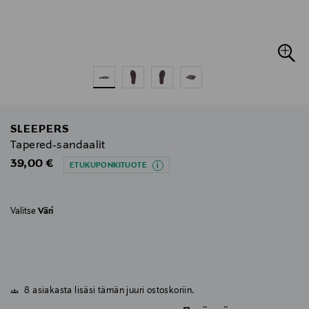
SLEEPERS
Tapered-sandaalit
Original Price
39,00 €
ETUKUPONKITUOTE
Valitse
Väri
8 asiakasta lisäsi tämän juuri ostoskoriin.