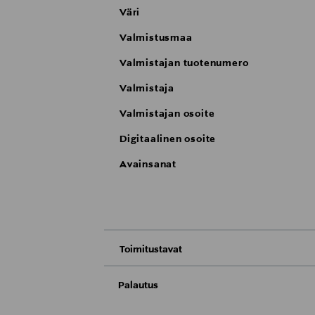
Väri
Valmistusmaa
Valmistajan tuotenumero
Valmistaja
Valmistajan osoite
Digitaalinen osoite
Avainsanat
Toimitustavat
Nouto tavaratalosta
Palautus
Meille on hyvin tärkeää, että olet tyytyvä
Toimitus automaattiin tai noutopisteeseen