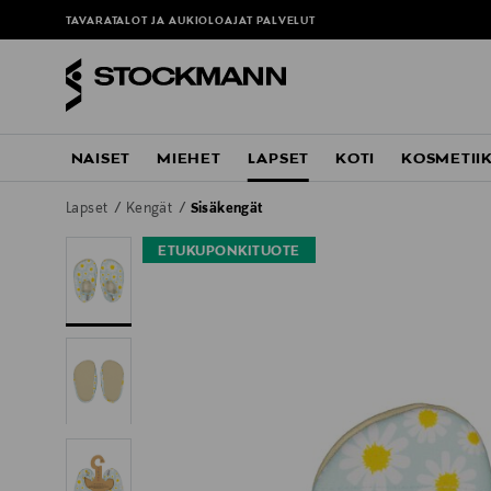
TAVARATALOT JA AUKIOLOAJAT
PALVELUT
NAISET
MIEHET
LAPSET
KOTI
KOSMETII
Lapset
Kengät
Sisäkengät
ETUKUPONKITUOTE