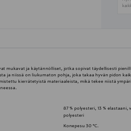
kaik
 mukavat ja käytännölliset, jotka sopivat täydellisesti pienille
ta ja niissä on liukumaton pohja, joka takaa hyvän pidon kaiki
almistettu kierrätetyistä materiaaleista, mikä tekee niistä ympä
oneessa.
87 % polyesteri, 13 % elastaani, 
polyesteri
Konepesu 30 °C.