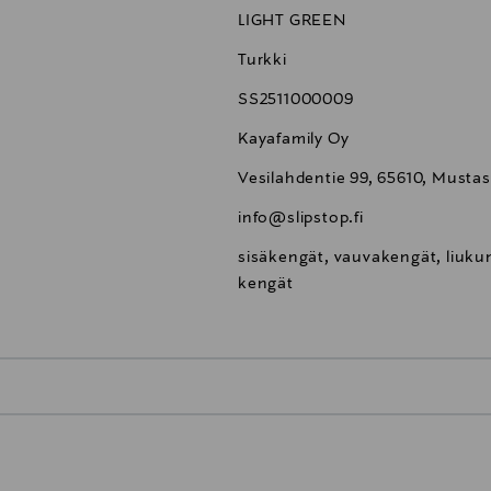
LIGHT GREEN
Turkki
SS2511000009
Kayafamily Oy
Vesilahdentie 99, 65610, Mustas
info@slipstop.fi
sisäkengät, vauvakengät, liuku
kengät
0,00 €
inen tilaukseesi. Voit palauttaa tilaamasi tuotteen 30 vuorokauden ku
0,00 € – 4,90 €