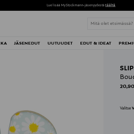
Lue lisää MyStockmann-jäsenyydestä
täältä
KKA
JÄSENEDUT
UUTUUDET
EDUT & IDEAT
PREMI
SLI
Bouq
Origin
20,90
Valitse
V