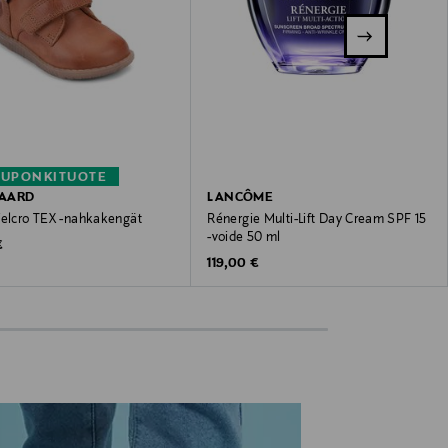
KUPONKITUOTE
AARD
LANCÔME
Velcro TEX -nahkakengät
Rénergie Multi-Lift Day Cream SPF 15
-voide 50 ml
 Price
€
Original Price
119,00 €