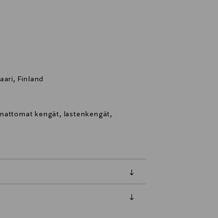
aari, Finland
mattomat kengät, lastenkengät,
luessa tuotteen vastaanottamisesta.