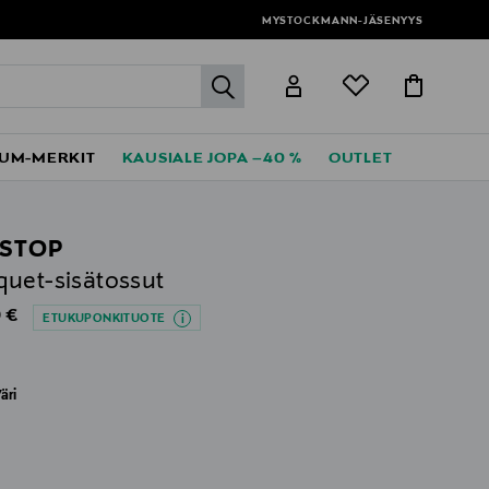
MYSTOCKMANN-JÄSENYYS
label.header.go
UM-MERKIT
KAUSIALE JOPA –40 %
OUTLET
PSTOP
uet-sisätossut
al Price
 €
ETUKUPONKITUOTE
äri