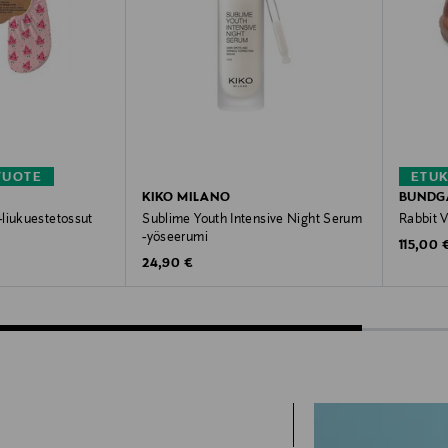
TUOTE
ETU
KIKO MILANO
BUNDG
liukuestetossut
Sublime Youth Intensive Night Serum
Rabbit 
-yöseerumi
Original
115,00 
Original Price
24,90 €