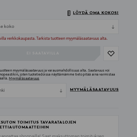
LÖYDÄ OMA KOKOSI
tse koko
ull
ull
villa verkkokaupasta. Tarkista tuotteen myymäläsaatavuus alta.
EI SAATAVILLA
 tuotteen myymäläsaatavuus ja varausmahdollisuus alta. Saatavuus voi
nopeastikin, joten tuotetiedoissa näyttämämme tieto pitää aina varmistaa
äällä.
Myymäläsaatavuus
MYYMÄLÄSAATAVUUS
nki
SUTON TOIMITUS TAVARATALOJEN
ETTIAUTOMAATTEIHIN
kannattaa shoppailla! Saat maksuttoman toimituksen