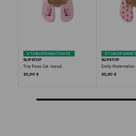
ETUKUPONKITUOTE
ETUKUPONKI
SLIPSTOP
SLIPSTOP
Tiny Paws Cat -tossut
Emily Watermelon -
Original Price
Original Price
20,90 €
20,90 €