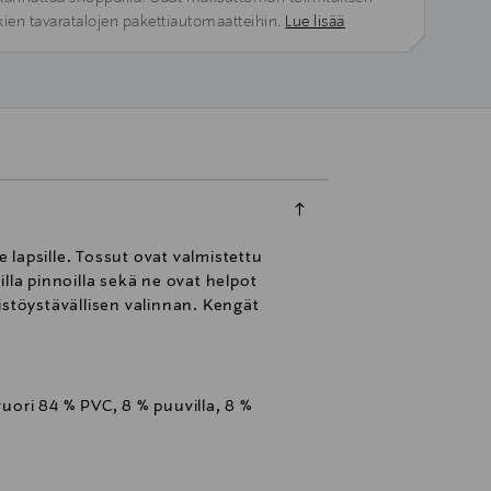
kien tavaratalojen pakettiautomaatteihin.
Lue lisää
 lapsille. Tossut ovat valmistettu
lla pinnoilla sekä ne ovat helpot
ristöystävällisen valinnan. Kengät
vuori 84 % PVC, 8 % puuvilla, 8 %