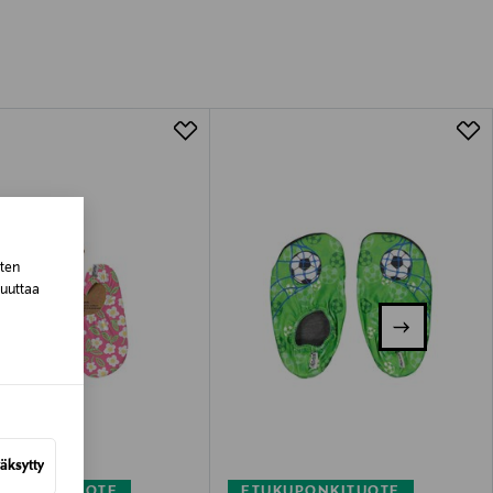
tuotteen koosta riippuen
lla valittuun osoitteeseen.
sten
muuttaa
äksytty
KUPONKITUOTE
ETUKUPONKITUOTE