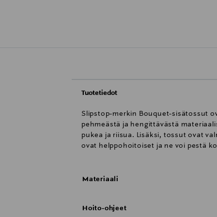
Tuotetiedot
Slipstop-merkin Bouquet-sisätossut ovat
pehmeästä ja hengittävästä materiaalis
pukea ja riisua. Lisäksi, tossut ovat v
ovat helppohoitoiset ja ne voi pestä k
Materiaali
Hoito-ohjeet