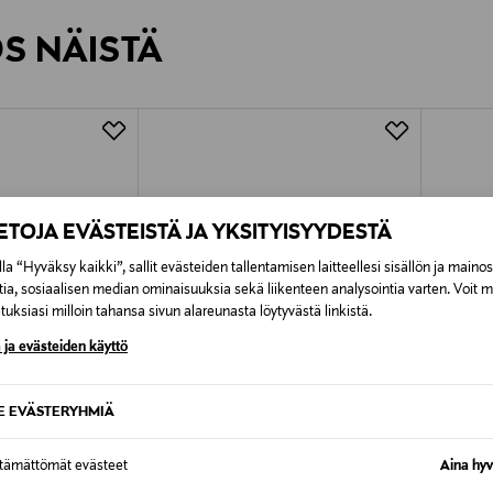
rvitse ilmoittaa palautuksesta etukäteen.
ÖS NÄISTÄ
7,90 €–50,00 € kuljetusyhtiöstä ja 
Alk. 6,90 €, kun toimitus on saatavi
IETOJA EVÄSTEISTÄ JA YKSITYISYYDESTÄ
la “Hyväksy kaikki”, sallit evästeiden tallentamisen laitteellesi sisällön ja maino
tia, sosiaalisen median ominaisuuksia sekä liikenteen analysointia varten. Voit 
uksiasi milloin tahansa sivun alareunasta löytyvästä linkistä.
 ja evästeiden käyttö
SE EVÄSTERYHMIÄ
ttämättömät evästeet
Aina hyv
TUOTE
ETUKUPONKITUOTE
ETU