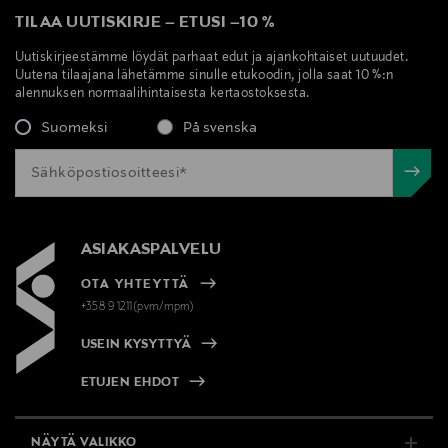
TILAA UUTISKIRJE
–
ETUSI
–
10 %
Uutiskirjeestämme löydät parhaat edut ja ajankohtaiset uutuudet.
Uutena tilaajana lähetämme sinulle etukoodin, jolla saat 10 %:n
alennuksen normaalihintaisesta kertaostoksesta.
Suomeksi
På svenska
ASIAKASPALVELU
OTA YHTEYTTÄ
+358 9 1211(pvm/mpm)
USEIN KYSYTTYÄ
ETUJEN EHDOT
NÄYTÄ VALIKKO