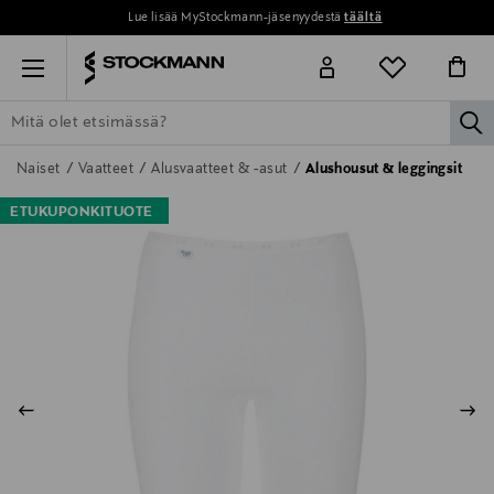
Lue lisää MyStockmann-jäsenyydestä
täältä
Menu
la
ETSI KAIKKI
NAISET
MIEHET
LAPSET
KOTI
KOSMETIIK
Naiset
Vaatteet
Alusvaatteet & -asut
Alushousut & leggingsit
ETUKUPONKITUOTE