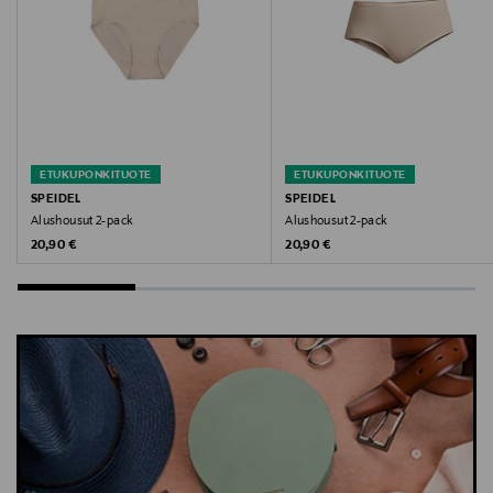
ETUKUPONKITUOTE
ETUKUPONKITUOTE
SPEIDEL
SPEIDEL
Alushousut 2-pack
Alushousut 2-pack
Original Price
Original Price
20,90 €
20,90 €