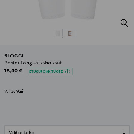
SLOGGI
Basic+ Long -alushousut
Original Price
18,90 €
ETUKUPONKITUOTE
Valitse
Väri
null