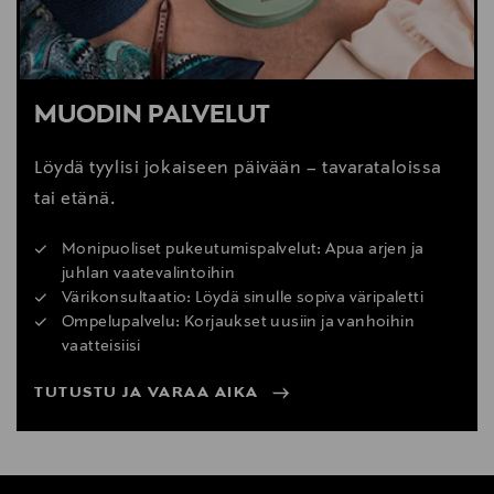
MUODIN PALVELUT
Löydä tyylisi jokaiseen päivään – tavarataloissa
tai etänä.
Monipuoliset pukeutumispalvelut: Apua arjen ja
juhlan vaatevalintoihin
Värikonsultaatio: Löydä sinulle sopiva väripaletti
Ompelupalvelu: Korjaukset uusiin ja vanhoihin
vaatteisiisi
TUTUSTU JA VARAA AIKA