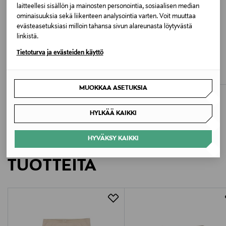
laitteellesi sisällön ja mainosten personointia, sosiaalisen median
ominaisuuksia sekä liikenteen analysointia varten. Voit muuttaa
Valmistajan osoite
evästeasetuksiasi milloin tahansa sivun alareunasta löytyvästä
linkistä.
PL 117, 00101 Helsinki, Finland
ETUKUPONKITUOTE
ETUKUPONKITUOTE
Tietoturva ja evästeiden käyttö
SPEIDEL
SLOGGI
Digitaalinen osoite
Alushousut
Basic Maxi -alushousut 3-pack
Original Price
Original Price
8,90 €
34,90 €
customerservice-fi@triumph.com
MUOKKAA ASETUKSIA
Avainsanat
HYLKÄÄ KAIKKI
sloggi, pitkät alushousut, naisten alushousut
HYVÄKSY KAIKKI
LISÄÄ KIINNOSTAVIA
TUOTTEITA