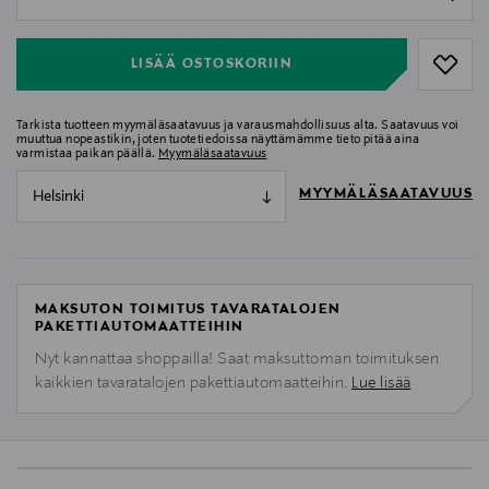
null
LISÄÄ OSTOSKORIIN
Tarkista tuotteen myymäläsaatavuus ja varausmahdollisuus alta. Saatavuus voi
muuttua nopeastikin, joten tuotetiedoissa näyttämämme tieto pitää aina
varmistaa paikan päällä.
Myymäläsaatavuus
MYYMÄLÄSAATAVUUS
Helsinki
MAKSUTON TOIMITUS TAVARATALOJEN
PAKETTIAUTOMAATTEIHIN
Nyt kannattaa shoppailla! Saat maksuttoman toimituksen
kaikkien tavaratalojen pakettiautomaatteihin.
Lue lisää