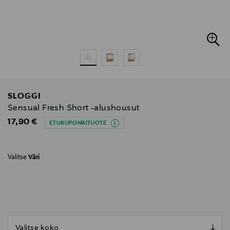
SLOGGI
Sensual Fresh Short -alushousut
Original Price
17,90 €
ETUKUPONKITUOTE
Valitse
Väri
null