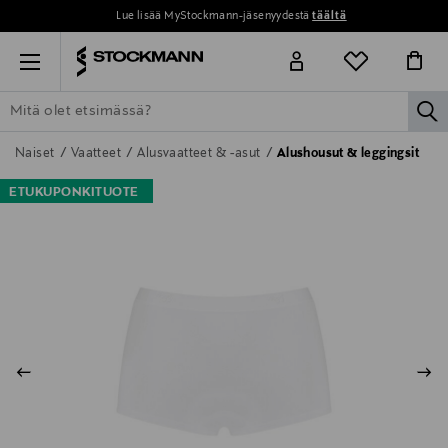
Lue lisää MyStockmann-jäsenyydestä
täältä
Menu
la
ETSI KAIKKI
NAISET
MIEHET
LAPSET
KOTI
KOSMETIIK
Naiset
Vaatteet
Alusvaatteet & -asut
Alushousut & leggingsit
ETUKUPONKITUOTE