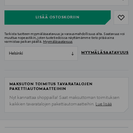
null
LISÄÄ OSTOSKORIIN
Tarkista tuotteen myymäläsaatavuus ja varausmahdollisuus alta. Saatavuus voi
muuttua nopeastikin, joten tuotetiedoissa näyttämämme tieto pitää aina
varmistaa paikan päällä.
Myymäläsaatavuus
MYYMÄLÄSAATAVUUS
Helsinki
MAKSUTON TOIMITUS TAVARATALOJEN
PAKETTIAUTOMAATTEIHIN
Nyt kannattaa shoppailla! Saat maksuttoman toimituksen
kaikkien tavaratalojen pakettiautomaatteihin.
Lue lisää