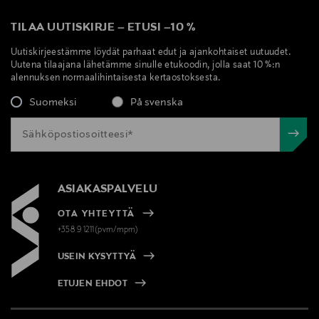
TILAA UUTISKIRJE
–
ETUSI
–
10 %
Uutiskirjeestämme löydät parhaat edut ja ajankohtaiset uutuudet.
Uutena tilaajana lähetämme sinulle etukoodin, jolla saat 10 %:n
alennuksen normaalihintaisesta kertaostoksesta.
Suomeksi
På svenska
ASIAKASPALVELU
OTA YHTEYTTÄ
+358 9 1211(pvm/mpm)
USEIN KYSYTTYÄ
ETUJEN EHDOT