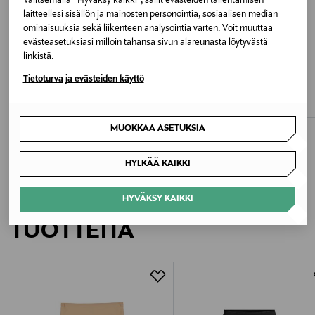
Valitsemalla “Hyväksy kaikki”, sallit evästeiden tallentamisen
laitteellesi sisällön ja mainosten personointia, sosiaalisen median
ominaisuuksia sekä liikenteen analysointia varten. Voit muuttaa
Väri
evästeasetuksiasi milloin tahansa sivun alareunasta löytyvästä
0003 WHITE
linkistä.
ETUKUPONKITUOTE
ETUKUPONKITUOTE
SPEIDEL
SPEIDEL
Tietoturva ja evästeiden käyttö
Valmistusmaa
Alushousut
Tai-alushousut
Original Price
Original Price
8,90 €
9,90 €
Marokko
MUOKKAA ASETUKSIA
Valmistajan tuotenumero
HYLKÄÄ KAIKKI
10092847
LISÄÄ KIINNOSTAVIA
HYVÄKSY KAIKKI
Valmistaja
TUOTTEITA
Triumph International Oy
Valmistajan osoite
PL 117, 00101 Helsinki, Finland