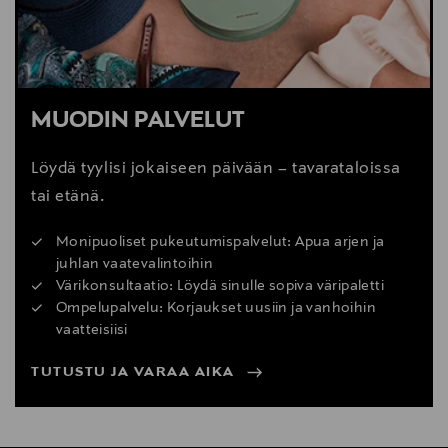
MUODIN PALVELUT
Löydä tyylisi jokaiseen päivään – tavarataloissa
tai etänä.
Monipuoliset pukeutumispalvelut: Apua arjen ja
juhlan vaatevalintoihin
Värikonsultaatio: Löydä sinulle sopiva väripaletti
Ompelupalvelu: Korjaukset uusiin ja vanhoihin
vaatteisiisi
TUTUSTU JA VARAA AIKA